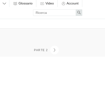
Glossario
Video
Account
Enter
Search
search
term
PARTE 2
i