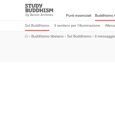
Close
Study
Buddhism
Punti essenziali
Buddhismo t
Home
Sul Buddhismo
Il sentiero per l'illuminazione
Allen
›
Buddhismo tibetano
›
Sul Buddhismo
›
Il messaggio