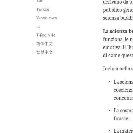
ไทย
derivano da u
Türkçe
pubblico gener
scienza buddhi
Українська
اُردو
La scienza b
Tiếng Việt
funziona, le 
简体中文
emotiva. Il Bu
繁體中文
di come quest
Inclusi nella
La scien
coscienz
concentr
La cosmo
finisce;
La materi