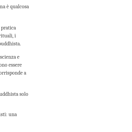
 ma è qualcosa
 pratica
tuali, i
buddhista.
scienza e
sono essere
corrisponde a
buddhista solo
isti: una