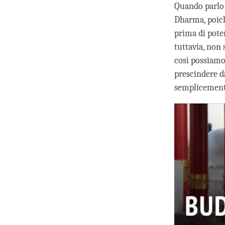
Quando parlo 
Dharma, poich
prima di poter
tuttavia, non 
così possiamo
prescindere da
semplicemente