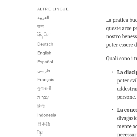
ALTRE LINGUE
العربية
La pratica bud
বাংলা
queste aree pe
བོད་ཡིག་
nostro beness
Deutsch
poter essere d
English
Quali sono i 
Español
فارسی
La disci
Français
poter sv
addestra
ગુજરાતી
persone.
हिन्दी
La conc
Indonesia
divagazi
日本語
mente acu
ខ្មែរ
necessar