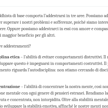
Share
Bookmark
on
facebook
dhista di base comporta l’addestrarsi in tre aree. Possiamo ad
r superare i nostri problemi e sofferenze, poiché siamo intere
ere. Oppure possiamo addestrarci in essi con amore e compas
i maggior beneficio per gli altri.
tre addestramenti?
plina etica
– l’abilità di evitare comportamenti distruttivi. I
iluppare questo è impegnarsi in comportamenti costruttivi. Il
mento riguarda l’autodisciplina: non stiamo cercando di disci
entrazione
– l’abilità di concentrare la nostra mente, così n
one mentale con ogni genere di pensieri estranei. Rendiamo la
ta e concentrata, non intorpidita. Oltre alla stabilità mental
io sviluppare la stabilità emotiva, affinché le nostre menti no