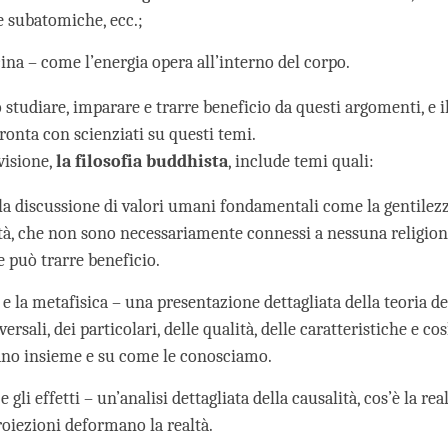
e subatomiche, ecc.;
ina – come l’energia opera all’interno del corpo.
studiare, imparare e trarre beneficio da questi argomenti, e i
ronta con scienziati su questi temi.
visione,
la
filosofia buddhista
, include temi quali:
 la discussione di valori umani fondamentali come la gentilezz
tà, che non sono necessariamente connessi a nessuna religione
 può trarre beneficio.
 e la metafisica – una presentazione dettagliata della teoria de
versali, dei particolari, delle qualità, delle caratteristiche e co
no insieme e su come le conosciamo.
e gli effetti – un’analisi dettagliata della causalità, cos’è la re
roiezioni deformano la realtà.