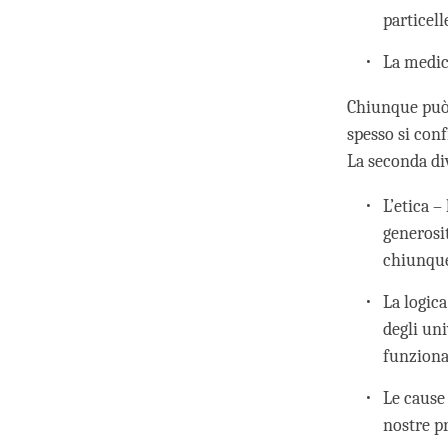
particell
La medic
Chiunque può 
spesso si conf
La seconda di
L’etica –
generosi
chiunque
La logica
degli uni
funziona
Le cause 
nostre p