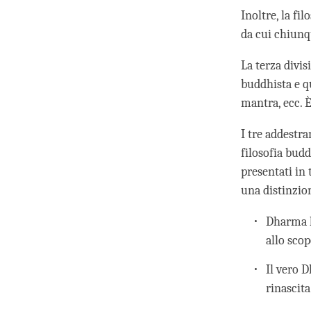
Inoltre, la fi
da cui chiunq
La terza divis
buddhista e qu
mantra, ecc. 
I tre addestr
filosofia budd
presentati in 
una distinzio
Dharma l
allo scop
Il vero D
rinascita