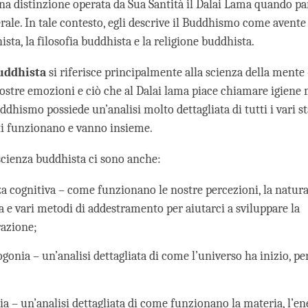
na distinzione operata da Sua Santità il Dalai Lama quando pa
ale. In tale contesto, egli descrive il Buddhismo come avente t
sta, la filosofia buddhista e la religione buddhista.
uddhista
si riferisce principalmente alla scienza della ment
nostre emozioni e ciò che al Dalai lama piace chiamare igiene
ddhismo possiede un’analisi molto dettagliata di tutti i vari st
i funzionano e vanno insieme.
 scienza buddhista ci sono anche:
za cognitiva – come funzionano le nostre percezioni, la natura
a e vari metodi di addestramento per aiutarci a sviluppare la
azione;
gonia – un’analisi dettagliata di come l’universo ha inizio, p
a – un’analisi dettagliata di come funzionano la materia, l’ene