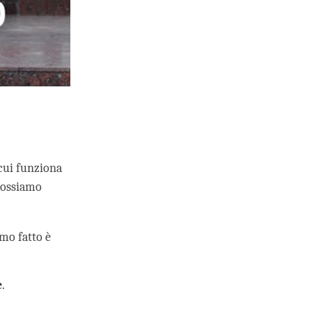
cui funziona
 Possiamo
imo fatto è
e
.