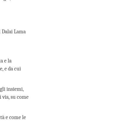
l Dalai Lama
a e la
, e da cui
gli insiemi,
sì via, su come
altà e come le