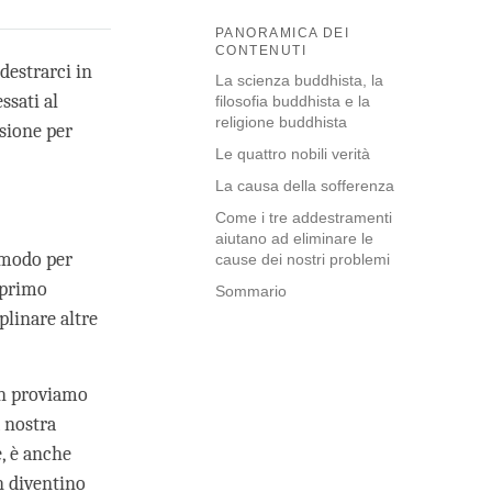
PANORAMICA DEI
CONTENUTI
destrarci in
La scienza buddhista, la
ssati al
filosofia buddhista e la
religione buddhista
sione per
Le quattro nobili verità
La causa della sofferenza
Come i tre addestramenti
aiutano ad eliminare le
l modo per
cause dei nostri problemi
 primo
Sommario
plinare altre
on proviamo
 nostra
e, è anche
n diventino