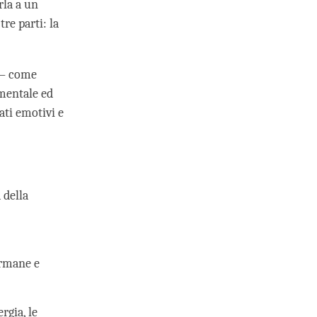
rla a un
re parti: la
e – come
 mentale ed
ati emotivi e
 della
ermane e
rgia, le