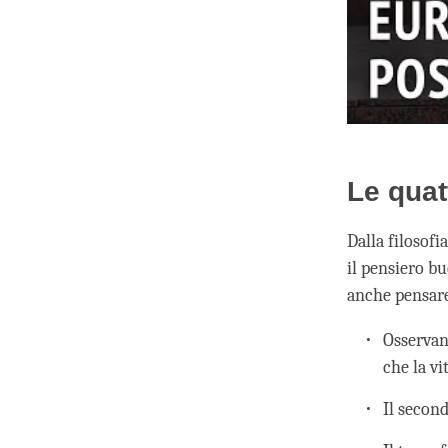
Le quat
Dalla filosof
il pensiero b
anche pensare
Osservan
che la vit
Il secon