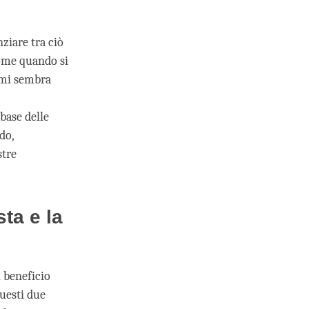
nziare tra ciò
come quando si
n mi sembra
base delle
do,
stre
ta e la
l beneficio
Questi due