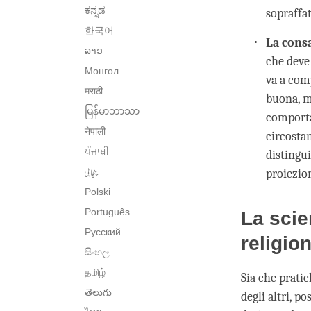
ಕನ್ನಡ
sopraffat
한국어
La cons
ລາວ
che deve
Монгол
va a com
मराठी
buona, ma
မြန်မာဘာသာ
comporta
नेपाली
circostan
ਪੰਜਾਬੀ
distingui
پنجابی
proiezion
Polski
Português
La scie
Русский
religio
සිංහල
தமிழ்
Sia che pratic
తెలుగు
degli altri, p