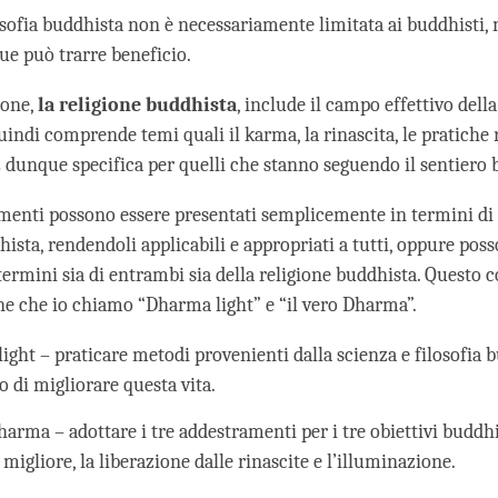
losofia buddhista non è necessariamente limitata ai buddhisti,
ue può trarre beneficio.
ione,
la
religione buddhista
, include il campo effettivo della
indi comprende temi quali il karma, la rinascita, le pratiche ri
È dunque specifica per quelli che stanno seguendo il sentiero 
amenti possono essere presentati semplicemente in termini di 
hista, rendendoli applicabili e appropriati a tutti, oppure pos
termini sia di entrambi sia della religione buddhista. Questo 
ne che io chiamo “Dharma light” e “il vero Dharma”.
ight – praticare metodi provenienti dalla scienza e filosofia 
o di migliorare questa vita.
harma – adottare i tre addestramenti per i tre obiettivi buddh
 migliore, la liberazione dalle rinascite e l’illuminazione.