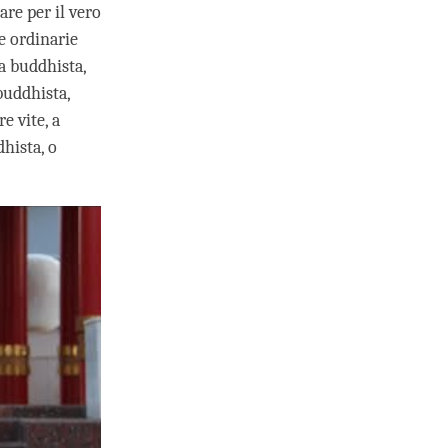
re per il vero
e ordinarie
ia buddhista,
buddhista,
e vite, a
hista, o