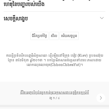
ហេតុនៃបញ្ហារបស់យើង
សេចក្តីសង្ខេប
ជីវិតប្រចាំថ្ងៃ
សីល
អរិយសច្ចបួន
ការធ្វើប្រតិចារឹកចេញពីសិក្ខាសាលា ធ្វើឡើងនៅទីក្រុង ឃៀវ (Kiev) ប្រទេសអ៊ុយ
ក្រែន នាខែមិថុនា ឆ្នាំ២០១៣ ។ បកប្រែពីភាសាអង់គ្លេសទៅខេមរៈភាសាដោយ
លោកឈុនឈាយុត(ChhonChheaYut)។
ជីវិតពេញបរិបូរនៃអ្នកកាន់ព្រះពុទ្ធសាសនា៖អដ្ឋង្គិកមគ្គប្រាំបី
វគ្គ ១ / ៤