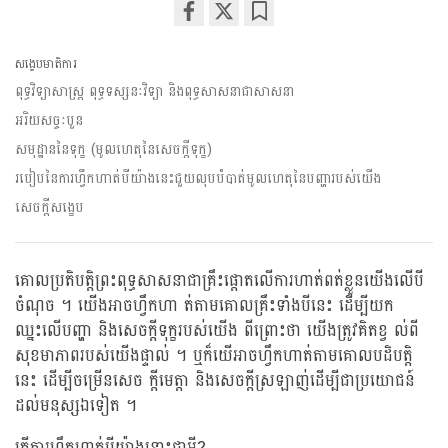
Share
Bookmark
on
សង្ខេបមាតិការ
facebook
ពុទ្ធវិទ្យាសាស្រ្ត ពុទ្ធទស្សនៈវិទ្យា និងពុទ្ធសាសនាជាសាសនា
អរិយសច្ចៈបួន
សមុដ្ឋាននៃទុក្ខ (មូលហេតុនៃសេចក្តីទុក្ខ)
របៀបនៃការហ្វឹកហាត់បីយ៉ាងនេះជួយលុបបំបាត់មូលហេតុនៃបញ្ហារបស់យើង
សេចក្តីសង្ខេប
គោលប្រតិបត្តិព្រះពុទ្ធសាសនាជាគ្រឹះផ្តោតលើការហាត់ពត់ខ្លួនយើងលើបី
ចំណុច ។ យើងអាចហ្វឹកហា ត់តាមគោលគ្រឹះទាំងបីនេះ ដើម្បីយក
ឈ្នះលើបញ្ហា និងសេចក្តីទុក្ខរបស់យើង ពីព្រោះថា យើងត្រូវគិតខ្វ ល់ពី
សុខមាភាពរបស់យើងផ្ទាល់ ។ ឬក៏យើអាចហ្វឹកហាត់តាមគោលបដិបត្តិ
នេះ ដើម្បីចម្រើនសេច ក្តីមេត្តា និងសេចក្តីស្រឡាញ់ដើម្បីជាប្រយោជន៍
ដល់មនុស្សឯទៀត ។
តើការហ្វឹកហាត់បីយ៉ាងនោះជាអ្វី?