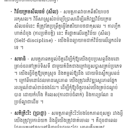
វិន័យក្រមសីលធម៌ (សីល)
- សមត្ថភាពវាចាកពីឥរិយាបថ
អកុសល។ វិធីសាស្រ្តសំរាប់ប្រើប្រាសដើម្បីអភិវឌ្ឍវិន័យក្រម
សីលធម៌នេះ គឺត្រូវតែប្រព្រឹត្តធ្វើតែឥរិយាបថជាកុសល ។ ការហ្វឹក
ហាត់ដំបូង (ការប្រតិបត្តិ) នេះ គឺផ្តោតលើអត្តវិន័យ (សីល)
(Self-discipline) - យើងមិនព្យាយាមដាក់វិន័យលើអ្នកដទៃ
ទេ ។
សមាធិ
- សមត្ថភាពតម្កល់ចិត្តដើម្បីកុំឪ្យយើងជួបប្រសព្វនឹងមនោ
ត្រាច់ចរទៅគ្រប់ទិសទី ជាមួយគំនិតខាងក្រៅប្តេសប្តាសគ្រប់ប្រភេទ
។ យើងធ្វើចិត្តឪ្យមុតស្រួច និងតម្កល់ឪ្យនឹង ដោយមិនស្ពឹកស្រពន់
។ ក្រៅពីមនោដែលមានស្ថេរភាព យើងត្រូវអភិវឌ្ឍស្ថេរភាពផ្នែក
អារម្មណ៍ជាសំខាន់ផងដែរ។ ដើម្បីកុំឪ្យចិត្តរបស់យើងគ្រប់ដណ្តប់
បាន ដោយកំហឹង កិលេស(ការជាប់ជំពាក់) និងការច្រណែ ន
ប្រច័ណ្ឌជាដើម ។
សតិត្រិះរិះ (ប្រាជ្ញា)
- សមត្ថភាពត្រិះរិះបែងចែកភាពខុសគ្នា រវាងអ្វី
យើងត្រូវប្រកាន់យក និងអ្វីយើងត្រូវផាត់ចោល ។ គឺដូចជាពេល
ដែលអ្នកទៅផ្សារទៅទិញបន្លែដូច្នោះដែរ ពោលគឺអ្នកត្រូវ