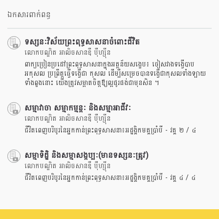
ឯកសារពាក់ពន្ធ
ទស្សនៈវិស័យព្រះពុទ្ធសាសនាចំពោះជីវិត
លោកបណ្ឌិត អាលិចសានឌឺ បុឺហ្សុីន
ពាក្យប្រៀនប្រដៅព្រះពុទ្ធសាសនាក្នុងអត្ថន័យសង្ខេប៖ ចៀសវាងទង្វើបាប
អកុសល ប្រព្រឹត្តធ្វើទង្វើជា កុសល ដើម្បីសម្រេចបានទង្វើជាកុសលទាំងឡាយ
ទាំងពួងនោះ យើងត្រូវសម្អាតចិត្តឪ្យល្អផូរផង់ជាមុនសិន ។
សម្មាវាចា សម្មាកម្មន្តៈ និងសម្មាអាជីវៈ
លោកបណ្ឌិត អាលិចសានឌឺ បុឺហ្សុីន
ជីវិតពេញបរិបូរនៃអ្នកកាន់ព្រះពុទ្ធសាសនា៖អដ្ឋង្គិកមគ្គប្រាំបី - វគ្គ ២ / ៤
សម្មាទិដ្ឋិ និងសម្មាសង្កប្បៈ(មានទស្សនៈត្រូវ)
លោកបណ្ឌិត អាលិចសានឌឺ បុឺហ្សុីន
ជីវិតពេញបរិបូរនៃអ្នកកាន់ព្រះពុទ្ធសាសនា៖អដ្ឋង្គិកមគ្គប្រាំបី - វគ្គ ៤ / ៤