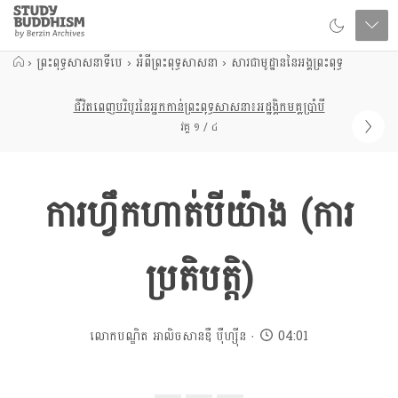
Close
Study
Buddhism
Home
›
ព្រះពុទ្ធសាសនាទីបេ
›
អំពីព្រះពុទ្ធសាសនា
›
សារជាមូដ្ឋាននៃអង្គព្រះពុទ្ធ
ជីវិតពេញបរិបូរនៃអ្នកកាន់ព្រះពុទ្ធសាសនា៖អដ្ឋង្គិកមគ្គប្រាំបី
វគ្គ ១ / ៤
ការហ្វឹកហាត់បីយ៉ាង (ការ
ប្រតិបត្តិ)
លោកបណ្ឌិត អាលិចសានឌឺ បុឺហ្សុីន
04:01