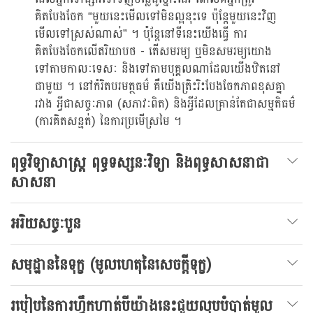
គិតបែងចែក “មួយនេះមើលទៅមិនល្អនុះទេ ប៉ុន្តែមួយនេះវិញ
មើលទៅស្រស់ណាស់” ។ ប៉ុន្តែនៅទីនេះយើងធ្វើ ការ
គិតបែងចែកលើឥរិយាបថ - តើសមរម្យ ឬមិនសមរម្យយោង
ទៅតាមកាលៈទេសៈ និងទៅតាមបុគ្គលណាដែលយើងឋិតនៅ
ជាមួយ ។ នៅកំរិតបរមត្ថធម៌ គឺយើងត្រិះរិះបែងចែកភាពខុសគ្នា
រវាង អ្វីជាសច្ចៈភាព (សភាវៈពិត) និងអ្វីដែលគ្រាន់តែជាសម្មតិធម៌
(ការគិតសន្មត់) នៃការប្រមើស្រមៃ ។
ពុទ្ធវិទ្យាសាស្រ្ត ពុទ្ធទស្សនៈវិទ្យា និងពុទ្ធសាសនាជា
សាសនា
អរិយសច្ចៈបួន
សមុដ្ឋាននៃទុក្ខ (មូលហេតុនៃសេចក្តីទុក្ខ)
របៀបនៃការហ្វឹកហាត់បីយ៉ាងនេះជួយលុបបំបាត់មូល