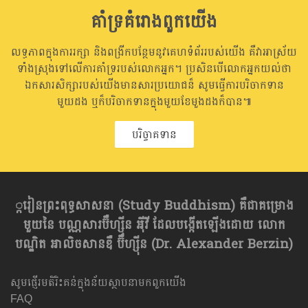
គាំទ្រគំរោងពួកយើង
លទ្ធភាពក្នុងការរក្សា និងពង្រីកបន្ថែមនូវគេហទំព័ររបស់យើង គឺវាអាស្រ័យ
ទាំងស្រុងទៅលើការគាំទ្ររបស់លោកអ្នក។ ប្រសិនបើលោកអ្នកយល់ថា
ឯកសារសិក្សារបស់យើងមានសារប្រយោជន៏ សូមធ្វើការបរិចាកទាន
មួយដង ឬក៏បរិចាកទានក្នុងមួយខែមួងដងក៏បាន៕
បរិច្ចាគទាន
្ករៀនព្រះពុទ្ធសាសនា​ (Study Buddhism) គឺជាគម្រោង
មួយនៃ បណ្ណសារប៊ឺហ្សុីន អុីវី ដែលបង្កើតឡើងដោយ លោក
បណ្ឌិត អាលិចសានឌឺ ប៊ឺហ្សុីន (Dr. Alexander Berzin)
សូមផ្ញើរមតិរិះគន់ក្នុងន័យស្ថាបនាមកពួកយើង
FAQ