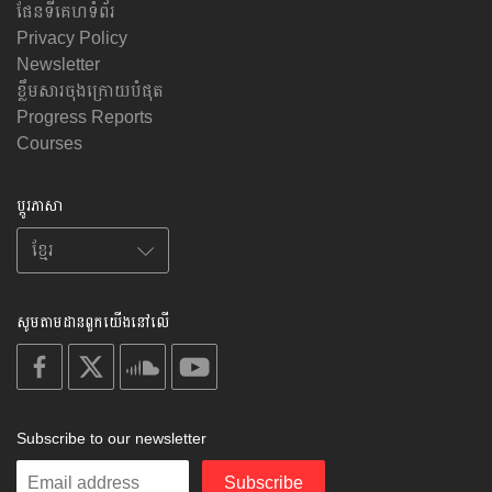
ផែនទីគេហទំព័រ
Privacy Policy
Newsletter
ខ្លឹមសារចុងក្រោយបំផុត
Progress Reports
Courses
ប្តូរភាសា
សូមតាមដានពួកយើងនៅលើ
on
on
on
on
facebook
X
soundcloud
youtube
Subscribe to our newsletter
Enter
Subscribe