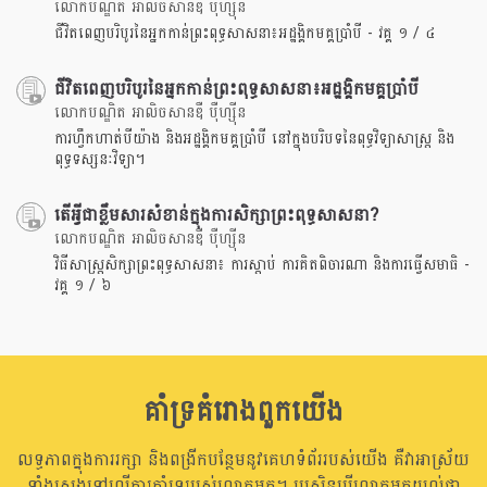
លោកបណ្ឌិត អាលិចសានឌឺ បុឺហ្សុីន
ជីវិតពេញបរិបូរនៃអ្នកកាន់ព្រះពុទ្ធសាសនា៖អដ្ឋង្គិកមគ្គប្រាំបី - វគ្គ ១ / ៤
ជីវិតពេញបរិបូរនៃអ្នកកាន់ព្រះពុទ្ធសាសនា៖អដ្ឋង្គិកមគ្គប្រាំបី
លោកបណ្ឌិត អាលិចសានឌឺ បុឺហ្សុីន
ការហ្វឹកហាត់បីយ៉ាង និងអដ្ឋង្គិកមគ្គប្រាំបី នៅក្នុងបរិបទនៃពុទ្ធវិទ្យាសាស្រ្ត និង
ពុទ្ធទស្សនៈវិទ្យា។
តើអ្វីជាខ្លឹមសារសំខាន់ក្នុងការសិក្សាព្រះពុទ្ធសាសនា?
លោកបណ្ឌិត អាលិចសានឌឺ បុឺហ្សុីន
វិធីសាស្រ្តសិក្សាព្រះពុទ្ធសាសនា៖ ការស្តាប់ ការគិតពិចារណា និងការធ្វើសមាធិ -
វគ្គ ១ / ៦
គាំទ្រគំរោងពួកយើង
លទ្ធភាពក្នុងការរក្សា និងពង្រីកបន្ថែមនូវគេហទំព័ររបស់យើង គឺវាអាស្រ័យ
ទាំងស្រុងទៅលើការគាំទ្ររបស់លោកអ្នក។ ប្រសិនបើលោកអ្នកយល់ថា