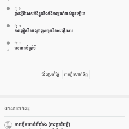
វគ្គ ១
គ្មានអ្វីពិសេសអំពីខ្លួននិងអំពីអារម្មណ៍របស់ខ្លួនឡើយ
វគ្គ ២
ការញៀននឹងបណ្តាញសង្គមនិងការផ្ញើរសារ
វគ្គ ៣
លោកធម៌ប្រាំបី
ជីវិតប្រចាំថ្ងៃ
ការហ្វឹកហាត់ចិត្ត
ឯកសារពាក់ពន្ធ
ការហ្វឹកហាត់បីយ៉ាង (ការប្រតិបត្តិ)