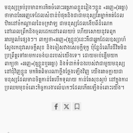
មនុស្សគ្រប់រូបមានការគិតចំពោះអត្តភាពខ្លួនរៀងៗខ្លួន «អញ»(អត្តា)
ថាមានតែអញទេដែលសំខាន់បំផុតនិងជាជាមនុស្សតែម្នាក់គត់ដែល
ឋិតនៅចំកណ្តាលនៃចក្រវាឡ ជាមនុស្សដែលងើបពីដំណេក
នៅពេលព្រឹកនិងចូលដេកនៅពេលយប់ ហើយសោយនូវពពួក
អារម្មណ៍ផ្សេងៗ។ ពាក្យថា«អញ»(តួខ្លួន)នេះគឺជាអ្នកដែលឧស្សាហ៍
ស្វែងរកនូវសេចក្តីសុខ និងចៀសវាងសេចក្តីទុក្ខ ប៉ុន្តែដំណើរជីវិតមិន
ប្រព្រឹត្តទៅតាមការចង់បានរបស់យើងទេ។ ដោយចាប់ផ្តើមយក
ពាក្យថា «អញ»(តួខ្លួន​ឬអត្តា)​ និងទំនាក់ទំនងរបស់វាជាមួយមនុស្ស
នៅជុំវិញខ្លួន មកគិតពិចារណាថ្លឹងថ្លែងឡើងវិញ យើងអាចក្លាយជា
មនុស្សដែលមានចិត្តកាន់តែបើកទូលាយ កាន់តែសុខស្ងប់ នៅក្នុងការ
ប្រឈមមុខចំពោះកិច្ចការងារលំបាកៗដែលកើតឡើងចំពោះយើង។
Share
Bookmark
on
facebook