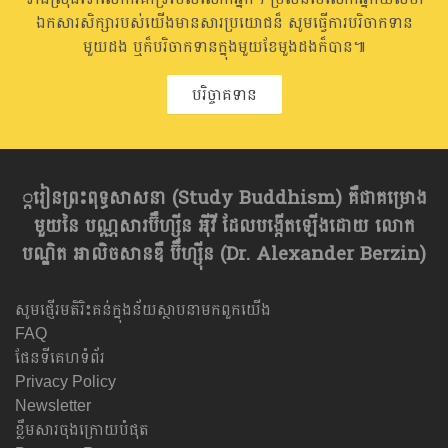
ឯកសារសិក្សារបស់យើងមានសារប្រយោជន៏ សូមធ្វើការបរិចាកទាន
មួយដង ឬក៏បរិចាកទានក្នុងមួយខែមួងដងក៏បាន៕
បរិច្ចាគទាន
្ករៀនព្រះពុទ្ធសាសនា​ (Study Buddhism) គឺជាគម្រោង
មួយនៃ បណ្ណសារប៊ឺហ្សុីន អុីវី ដែលបង្កើតឡើងដោយ លោក
បណ្ឌិត អាលិចសានឌឺ ប៊ឺហ្សុីន (Dr. Alexander Berzin)
សូមផ្ញើរមតិរិះគន់ក្នុងន័យស្ថាបនាមកពួកយើង
FAQ
ផែនទីគេហទំព័រ
Privacy Policy
Newsletter
ខ្លឹមសារចុងក្រោយបំផុត