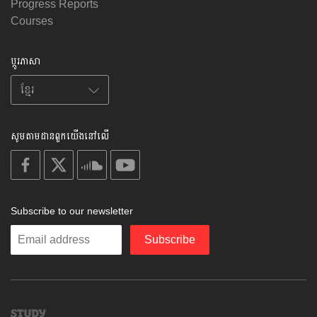
Progress Reports
Courses
ប្តូរភាសា
សូមតាមដានពួកយើងនៅលើ
on
on
on
on
facebook
X
soundcloud
youtube
Subscribe to our newsletter
Enter
Subscribe
your
email
Study