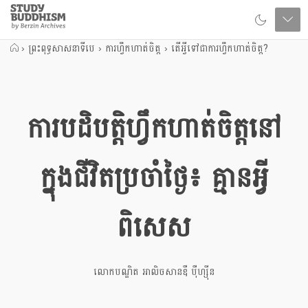
Close
Study
Buddhism
Home
›
ព្រះពុទ្ធសាសនាទីបេ
›
ការហ្វឹកហាត់ចិត្ត
›
តើអ្វីទៅជាការហ្វឹកហាត់ចិត្ត?
ការបដិបត្តិហ្វឹកហាត់ចិត្តនៅ
ក្នុងជីវិតប្រចាំថ្ងៃ៖ គ្មានអ្វី
ពិសេស
លោកបណ្ឌិត អាលិចសានឌឺ បុឺហ្សុីន