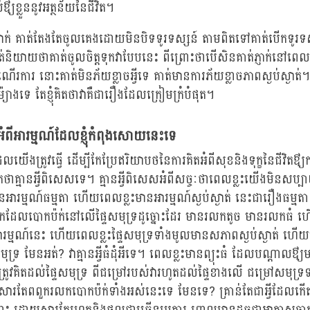
ឳ្យខ្លួននូវអត្ថន័យនៃជីវិត។
មីងម្នាក់ គាត់តែងតែចូលគេងដោយមិនបិទទូរទស្សន៍ តាមពិតទៅគាត់បើកទូរ
 គាត់និយាយថាគាត់ចូលចិត្តទុកវាបែបនេះ ពីព្រោះថាបើសិនគាត់ភ្ញាក់នៅ
ើរការ នោះគាត់មិនភ័យខ្លាចអ្វីទេ គាត់មានការភ័យខ្លាចភាពស្ងប់ស្ងាត់
ម៉្យាងទេ តែខ្ញុំគិតថាវាគឺជារឿងដែលក្រៀមក្រំបំផុត។
សអំពីអារម្មណ៍ដែលខ្ញុំកំពុងសោយនេះទេ
ែលយើងត្រូវធ្វើ ដើម្បីកែប្រែឥរិយាបថនៃការគិតអំពីសុខនិងទុក្ខនៃជីវិតឳ្
តថាគ្មានអ្វីពិសេសទេ។ គ្មានអ្វីពិសេសអំពីសច្ចៈថាពេលខ្លះយើងមិនស
អារម្មណ៍ធម្មតា ហើយពេលខ្លះមានអារម្មណ៍ស្ងប់ស្ងាត់ នេះជារឿងធម្ម
កដែលបោកប៉ក់នៅលើផ្ទៃសមុទ្រដូច្នោះដែរ មានរលកតូច មានរលកធំ
រម្មណ៍នេះ ហើយពេលខ្លះផ្ទៃសមុទ្រទាំងមូលមានសភាពស្ងប់ស្ងាត់ ហើ
មុទ្រ មែនអត់? វាគ្មានអ្វីធំដុំអីទេ។ ពេលខ្លះមានព្យុះធំ ដែលបណ្តាលឳ
ត្រូវគិតដល់ផ្ទៃសមុទ្រ ពីជម្រៅរបស់វារហូតដល់ផ្ទៃខាងលើ ជម្រៅសមុទ្រទា
ារតែពពួករលកបោកប៉ក់ទាំងអស់នេះទេ មែនទេ? គ្រាន់តែជាអ្វីដែលកើ