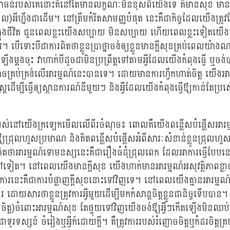
ន៍របស់គេនោះគឺនៅតែមានលក្ខណៈមិនខុសពីយើងទេ គឺមានសុខ មានទុក្
ាល)អីហ្នឹងជាដើម។ នៅត្រឹមកំរិតសាមញ្ញបំផុត នេះគឺជាកិច្ចដែលយើងត្រ
នុងជីវិត ជួនពេលខ្លះយើងសប្បាយ មិនសប្បាយ ហើយពេលខ្លះទៀតយើងគ្
រ។ បើទោះបីជាការពិតថាខ្លួនប្រាថ្នាចង់ឲ្យខ្លួនមានក្តីសុខគ្រប់ពេលយ៉ាង
ើងម្តងចុះ វាហាក់បីដូចជាមិនប្រព្រឹត្តទៅតាមអ្វីដែលយើងកំពុងធ្វើ ឬច
ចគ្រប់គ្រង់លើអារម្មណ៍នេះបានទេ។ ដោយមានការហ្វឹកហាត់ចិត្ត យើងអ
្តដើម្បីធ្វើឲ្យស្ថានការណ៍នីមួយៗ និងអ្វីដែលយើងកំពុងធ្វើឳ្យកាន់តែប
ាស្រ្តរស់នៅយើងក្រឡេកមើលលើពីរចំណុច៖ ពោលគឺយើងពន្លើសបំផ្លើសអារ
យជ្រុលហួសប្រមាណ និងគិតពន្លើសបំផ្លើសអំពីសារៈសំខាន់ខ្លូនជ្រុល
ថាអារម្មណ៍ទោមនស្សនេះគឺជារឿងធំដុំជ្រុលពេក ដែលអាការធ្វើបែបនេះម
ទៅទៀត។ នៅពេលយើងមានក្តីសុខ យើងហាក់មានអារម្មណ៍អសុវត្ថិភាពខ្ល
ារនេះគឺជាការបំផ្លាញក្តីសុខនោះទៅវិញទេ។ នៅពេលយើងគ្មានអារម្មណ៍អ
 ដោយសារថាខ្លួនត្រូវការអ្វីមួយដើម្បីមកកំសាន្តចិត្តខ្លួនជានិច្ចទើបប
េញចិត្ត)ចំពោះអារម្មណ៍សុខ តែផ្ទុយទៅវិញយើងចង់ឳ្យអ្វីៗកើតឡើងមិនឈ
ទូរទស្សន៍ ចំរៀងឬអ្វីក៍ដោយក្តី។ គឺត្រូវការរបស់រំញោចចិត្តឬកំដរចិត្ត