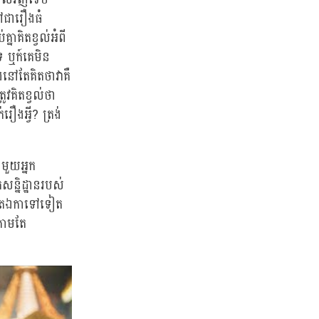
ៅជារឿងធំ
ាគិតខ្វល់អំពី
េ ឬក៍គេមិន
នៅតែគិតថាវាគឺ
ូវគិតខ្វល់ថា
ឿងអ្វី? ត្រង់
ាមួយអ្នក
ន្និដ្ឋានរបស់
កាន់តែឯកាទៅទៀត
ងតាមតែ