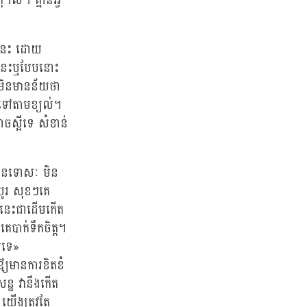
ល។ គ្មានអ្វី
ែបនេះ ដោយ
បនេះឬបែបនោះ
ះមិនមានន័យថា
ករេទៅតាមខ្យល់។
ចស្អីទេ សំខាន់
នមានទោសៈ មិន
យូរ សុខៗគេ
អីនេះជាដើមកើត
េបាក់ទឹកចិត្ត។
េសទេ»
ឳ្យមានការខិតខំ
ន្ន វានឹងកើត
យើងត្រូវតែ