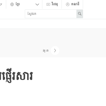
វីដេអូ
គណនី
Enter
Search
search
term
វគ្គ ៣
្ញើរសារ