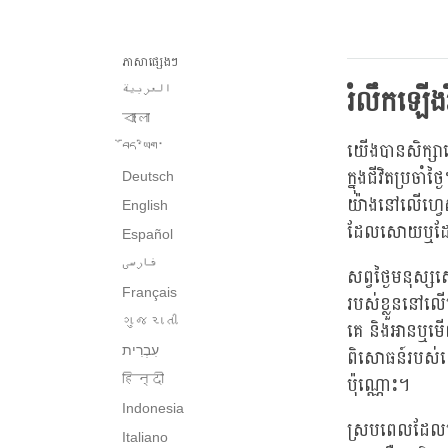
ភាសាផ្សេងៗ
រំលឹកឡើង
العربية
বাংলা
យើងបានសិក្សាល
བོད་ཡིག་
ក្នុងជីវិតប្រ
Deutsch
យ៉ាងនៅលើហ្វេស
English
ដែលសោយឬដែលដឹ
Español
فارسی
សព្វថ្ងៃមនុស្ស
Français
របស់ខ្លួននៅលើ
ગુજરાતી
គេ និងអានឬមើលក
ពិសោធន៍របស់យើ
ប៉ុណ្ណោះ។
हिन्दी
Indonesia
ស្របពេលដែលយើង
Italiano