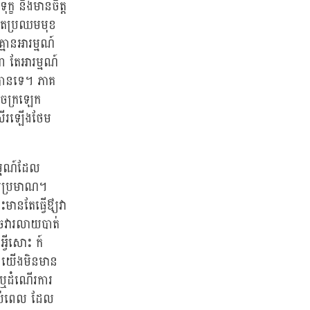
ខ និងមានចិត្ត
ូវតែប្រឈមមុខ
មានអារម្មណ៍
ណា តែអារម្មណ៍
ង់បានទេ។ ភាគ
ាចក្រឡេក
្រសើរឡើងថែម
ម្មណ៍ដែល
ហួសប្រមាណ។
ានតែធ្វើឳ្យវា
ាចវារលាយបាត់
្វីសោះ ក៍
ាន។ យើងមិនមាន
ប់ឬដំណើរការ
គ្រប់ពេល ដែល