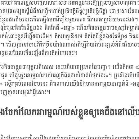
លួន គឺយើងគិតពន្លើសបំផ្លើសសារៈសំខាន់អំពីខ្លួននេះឳ្យជ្រុលហួសហេតុព
ានបទចម្បងស្តីអំពីការហ្វឹកហាត់ប្រតិបត្តិចិត្ត(ប្រតិបតិ្តចិត្ត) ដោយសារតែប
់ខ្លួនជាដើមនោះកើតឡើងមកពីរឿងមួយគត់៖ គឺភាពអាត្មានិយមនេះឯង។ ត
បងុលគិតតែពីខ្លួនឯង គិតតែពី «អញ» ហើយគិតថាខ្លួនជាមនុស្សតែម្នាក
ដាក់ចំពោះខ្លួនអីហ្នឹងជាដើម។ គិតអាត្មានិយម គិតតែពីខ្លួនឯងតែម៉្យាង គិត
យាង។ បើសរុបទៅមានវិធីច្រើនយ៉ាងណាស់ដើម្បីរ៉ាយរ៉ាប់ពន្យល់អំពីឥរិយាបថ
លទ្ធផលដែលកើតឡើងពីការគិតបែបនេះ។
តថាខ្លួនជាបុគ្គលពិសេស នេះហើយជាប្រភពនៃបញ្ហា។ យើងគិតថា «
ផុត បើដូច្នេះអារម្មណ៍របស់អញគឺពិតជាសំខាន់បំផុតដែរ»។ ប្រសិនបើយើង
្ទើរគ្រប់ពេលបែបនេះ ពិតណាស់យើងនឹងមានការព្រួយបារម្ភអំពី «
គ្មានអារម្មណ៍អ្វីសោះ។
យើងចែករំលែកអារម្មណ៍របស់ខ្លួនឲ្យគេដឹងនៅល
ៀនឳ្យមនុស្សជៀសរឿងជ្រុលនិយមពីរប្រការ តែត្រូវប្រតិបត្តិតាមផ្លូវកណ