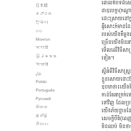
ពោលគឺបទពិសោធ
日本語
ជាឧបេក្ខា(កណ្ត
ಕನ್ನಡ
ដោះស្រាយនៅក្
한국어
អ្វីសោះក៍មានដែ
ລາວ
របស់យើងគឺម្តងឡ
Монгол
ច្រើនយើងមិនអា
मराठी
មើលលើវិធីសាស្រ
ទៀត។
မြန်မာဘာသာ
नेपाली
ស្តីអំពីវិធីស
پنجابی
ខ្លួនសោយនោះឳ្
Polski
ឧបមាថា៖យើងគិត
Português
កាន់តែអាក្រក់
Русский
ទៅវិញ ដែលប្រក
සිංහල
យើងភ័យខ្លាចដែរ
தமிழ்
សេចក្តីបីតិ(ព
తెలుగు
មិនឈប់ មិនថាជា