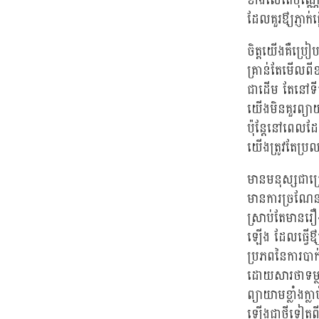
ខាងលើតែប៉ុណ្
ដែលគួរឳ្យភ្ញាក់
ចិត្តយើងគឺប្រ
គ្រាន់តែមើលព
ជាដើម តែនៅទីជ
យើងមិនគួរព្យាយ
ប៉ុន្តែនៅពេលដ
យើងត្រូវតែប្រ
មានមនុស្សជាច្រ
មានការច្រណែន
ស្រាប់តែមានរឿ
ឡើង ដែលធ្វើឳ្យ
ប្រភពនៃការបាក់ទ
ដោយសារថាទម្លាប
ព្យាយាមខ្លាំងក
ឡើងជាថ្មីទៀត