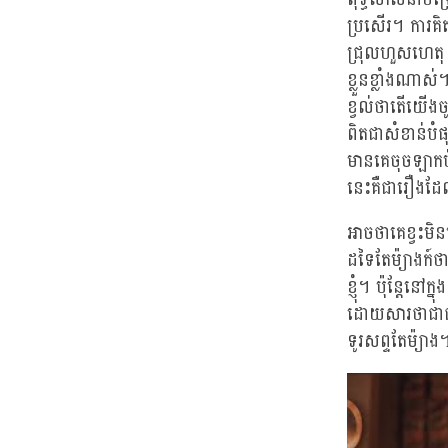
ប្រសើរ។ ការគិ
ជ្រុលហួសហេតុ 
ខ្លួនខ្លាំងណាស
ខ្វល់ថាតើយើង
ពិតជាសំខាន់បំផ
មានគេចុចឡាកប៉ុ
នេះគឺជារឿងដែ
អាចថាគេខ្វះមិន
ដទៃតែម៉្យាងក៍ថ
ខ្ញុំ។ ប៉ុន្តែន
ដោយសារថាជាជាងម
ទូរសព្ទតែម៉្យា