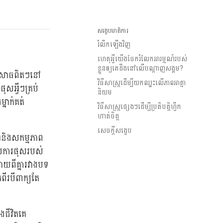
សង្ខេបមាតិការ
រំលឹកឡើងវិញ
ហេតុអ្វីយើងចែករំលែកអារម្មណ៍របស់
ខ្លួនឲ្យគេដឹងនៅលើបណ្តាញសង្គម?
បពិសោធពិតៗនៅ
វិធីសាស្រ្តដើម្បីយកឈ្នះលើភាពអាត្មា
សអ្វីៗគ្រប់
និយម
នាក់គត់
វិធីសាស្រ្តផ្សេងៗដើម្បីប្រតិបត្តិហ្វឹក
ហាត់ចិត្ត
សេចក្តីសង្ខេប
ណ៍និងសកម្មភាព
ើលការផុសរបស់
ងាយពីគ្នារវាងបទ
ីរបីពាក្យតែ
ងជីវិតគេ