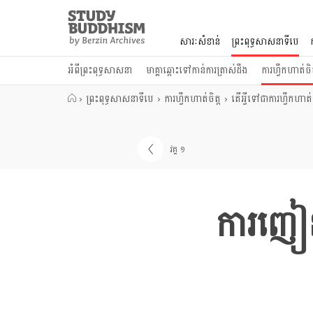
Close
Study
Buddhism
សារៈសំខាន់
ព្រះពុទ្ធសាសនាទីបេ
Home
អំពីព្រះពុទ្ធសាសនា
មាគ្គាឆ្ពោះទៅកាន់ការត្រាស់ដឹង
ការហ្វឹកហាត់ចិត
›
ព្រះពុទ្ធសាសនាទីបេ
›
ការហ្វឹកហាត់ចិត្ត
›
តើអ្វីទៅជាការហ្វឹកហាត់ច
វគ្គ ១
ការញៀន