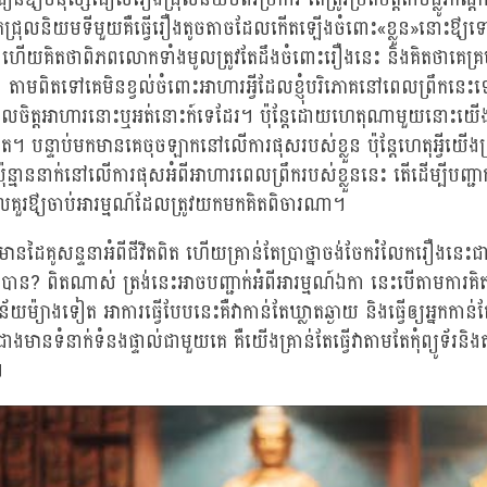
តជ្រុលនិយមទីមួយគឺធ្វើរឿងតូចតាចដែលកើតឡើងចំពោះ«ខ្លួន»នោះឳ្យទ
ហើយគិតថាពិភពលោកទាំងមូលត្រូវតែដឹងចំពោះរឿងនេះ និងគិតថាគេគ្រប់គ្ន
់។ តាមពិតទៅគេមិនខ្វល់ចំពោះអាហារអ្វីដែលខ្ញុំបរិភោគនៅពេលព្រឹកនេះទ
ចូលចិត្តអាហារនោះឬអត់នោះក៍ទេដែរ។ ប៉ុន្តែដោយហេតុណាមួយនោះយើង
ុត។ បន្ទាប់មកមានគេចុចឡាកនៅលើការផុសរបស់ខ្លួន ប៉ុន្តែហេតុអ្វីយើងត្រ
ន្មាននាក់នៅលើការផុសអំពីអាហារពេលព្រឹករបស់ខ្លួននេះ តើដើម្បីបញ្ជាក់រ
លគួរឳ្យចាប់អារម្មណ៍ដែលត្រូវយកមកគិតពិចារណា។
មានដៃគូសន្ទនាអំពីជីវិតពិត ហើយគ្រាន់តែប្រាថ្នាចង់ចែករំលែករឿងនេះជ
ាបាន? ពិតណាស់ ត្រង់នេះអាចបញ្ជាក់អំពីអារម្មណ៍ឯកា នេះបើតាមការគិតស
ៅក្នុងន័យម៉្យាងទៀត អាការធ្វើបែបនេះគឺវាកាន់តែឃ្លាតឆ្ងាយ និងធ្វើឲ្យអ្នក
ានទំនាក់ទំនងផ្ទាល់ជាមួយគេ គឺយើងគ្រាន់តែធ្វើវាតាមតែកុំព្យូទ័រនិ
ង។