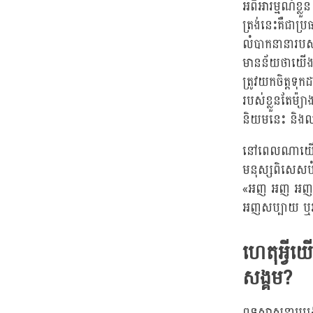
អំពីអារម្មណ៍ខ្
ត្រង់នេះគឺជាប្រធ
លំបាកនានារបស
មានន័យថាយើងងុ
ត្រូវយកចិត្តទុក
របស់ខ្លួនតែម៉្
និយមនេះ និង
នៅពេលណាយើងគិ
មនុស្សពិសេសបំ
«អញ អញ អញ» ស
អញសប្បាយ ឬអញ
ហេតុអ្វី
សង្គម?
ពុទ្ធសាសនាបង្រ