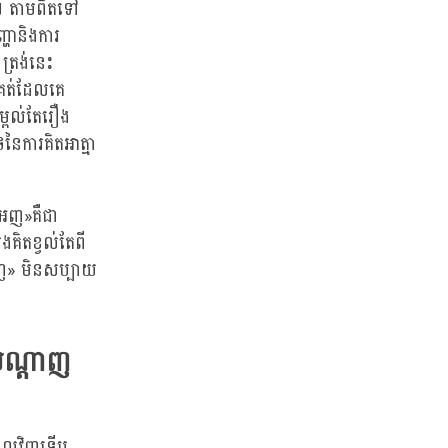
េក។ តាមពិតទៅ
ញ្ហានិងការ
្រង់នេះ
់គត់ដែលគេ
អម្ពល់តែរឿង
នៃការគិតអាត្មា
អញ»គឺជា
គិតខ្វល់តែពី
អញ» មិនសប្បាយ
ើបណ្តាញ
្តាលវិញទើប