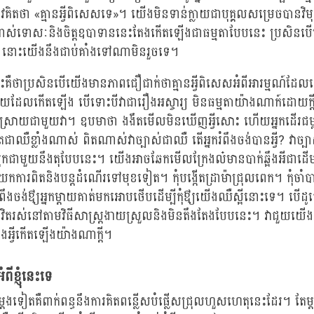
ូវគិតថា «គ្មានអ្វីពិសេសទេ»។ យើងមិនទាន់ក្លាយជាបុគ្គលសម្រេចបានវិមុត
់ទោសៈនិងចិត្តឧបាទាននេះតែងកើតឡើងជាធម្មតាបែបនេះ ប្រសិនបើ
ពេក នោះយើងនឹងជាប់គាំងទៅណាមិនរួចទេ។
ះគឺថាប្រសិនបើយើងមានភាពជឿជាក់ថាគ្មានអ្វីពិសេសអំពីអារម្មណ៍
ោយដែលកើតឡើង បើទោះបីវាជារឿងអស្ចារ្យ មិនធម្មតាយ៉ាងណាក៍ដោយក្តី ត
្រាយជាមួយវា។ ឧបមាថា ងងឹតមើលមិនឃើញអ្វីសោះ ហើយអ្នកដើរជម្ព
ាឈឺខ្លាំងណាស់ ពិតណាស់វាច្បាស់ជាឈឺ តើអ្នករំពឹងចង់បានអ្វី? វាច្ប
កជាមួយនឹងតុបែបនេះ។ យើងអាចឆែកមើលក្រែងល៎មានបាក់ឆ្អឹងអីជាដើម 
លយកការពិតនិងបន្តដំណើរទៅមុខទៀត។ កុំបង្កើតដ្រាម៉ាជ្រុលពេក។ កុំចា
ឹងចង់ឳ្យអ្នកម្តាយគាត់មកអោបថើបដើម្បីកុំឳ្យយើងឈឺស្អីនោះទេ។ បើដូច
ីវិតរស់នៅតាមវិធីសាស្រ្តងាយស្រួលនិងមិនតឹងតែងបែបនេះ។ វាជួយយើងឲ្យ
ងអ្វីកើតឡើងយ៉ាងណាក្តី។
ពីខ្ញុំនេះទេ
មីម្តងទៀតគឺពាក់ពន្ធនឹងការគិតពន្លើសបំផ្លើសជ្រុលហួសហេតុនេះដែរ។ តែម