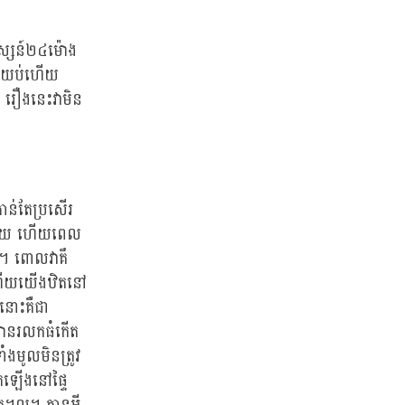
ទស្សន៍២៤ម៉ោង
ពេលយប់ហើយ
។ រឿងនេះវាមិន
យកាន់តែប្រសើរ
ប្បាយ ហើយពេល
តា។ ពោលវាគឹ
 ហើយយើងឋិតនៅ
យនោះគឺជា
្យមានរលកធំកើត
ំងមូលមិនត្រូវ
តឡើងនៅផ្ទៃ