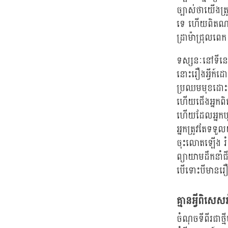
ច្បាស់ថាយើងត្រ
ទេ ហើយពិតណាស
ដ្រាម៉ាជ្រុល
ទស្សនៈនៅទីនេ
នោះរឿងអ្វីក៍ដ
ប្រឈមមុខដោះស
ហើយជើងអ្នកពិតជ
ហើយដែលអ្នកបុ
អ្នកត្រូវតែទទួ
ចុះលោតឡើង រំព
ព្យាយាមដឹកនាំជ
បើទោះបីមានរឿ
គ្មានអ្វីពិសេសអំ
ចំណុចទីពីរជាថ្