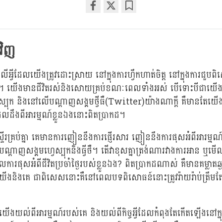
Share
Bookmark
on
facebook
វិញ
ើអ្វីដែលយើងត្រូវដោះស្រាយ នៅក្នុងការហ្វឹកហាត់ចិត្ត នៅក្នុងការជួ
ចាំថ្ងៃ។ យើងមានជីវិតរស់និងសោយគ្រប់ខណៈពេលទាំងអស់ បើទោះបីជាយើងផុ
្បុក និងនៅលើបណ្តាញសង្គមថ្វីធឺ(Twitter)យ៉ាងណាក្តី គឺមានតែយើងម្
ងពីអារម្មណ៍ខ្លួនឯងនោះពិតប្រាកដ។
ស្ទើរគ្រប់គ្នា គេមានការញៀននឹងការផ្ញើរសារ ញៀននឹងការផុសអំពីអារម្ម
បណ្តាញសង្គមហ្វេស្បុកនិងធ្វីថឺ។ តើវាខុសគ្នាត្រង់ណារវាងការអាន ឬម
ារផុសអំពីជីវិតប្រចាំថ្ងៃរបស់ខ្លួនឯង? ពិតប្រាកដណាស់ គឺមានគម្លាតឆ្
ងនិងគេ ជាពិសេសនោះគឺនៅពេលបទពិសោធន៍នោះត្រូវរ៉ាយរ៉ាប់ត្រឹមតែព
យល់ពីអារម្មណ៍របស់គេ និងយល់ពីកិច្ចអ្វីដែលកំពុងតែកើតឡើងនៅក្នុ