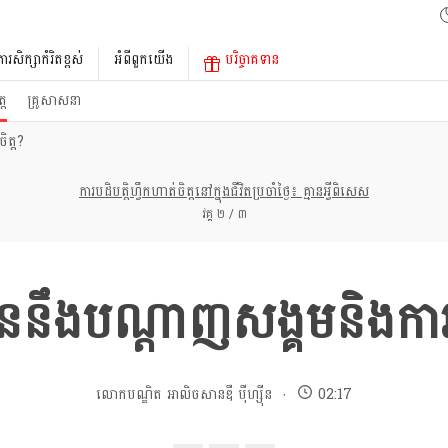
ការសិក្សាកំរិតខ្ពស់
អំពីពួកយើង
បរិច្ចាគទាន
្ត
គ្រូសាសនា
ិត្ត?
ការបដិបត្តិហ្វឹកហាត់ចិត្តនៅក្នុងជីវិតប្រចាំថ្ងៃ៖ គ្មានអ្វីពិសេស
វគ្គ ២ / ៣
នឹងបណ្តាញសង្គមនិងការផ
លោកបណ្ឌិត អាលិចសានឌឺ បុឺហ្សុីន
02:17