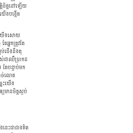
្តិចិត្តនៅឡើយ
យើងបង្កើត
ដែលយើងសោយ
ែអ្នកត្រូវតែ
ប់ជើងនឹងតុ
ាស់ជាឈឺប្រាកដ
តែបន្ទាប់មក
ំបាច់លោត
្នេះយើង
មានចិត្តស្ងប់
្តងនេះជាជាងគិត