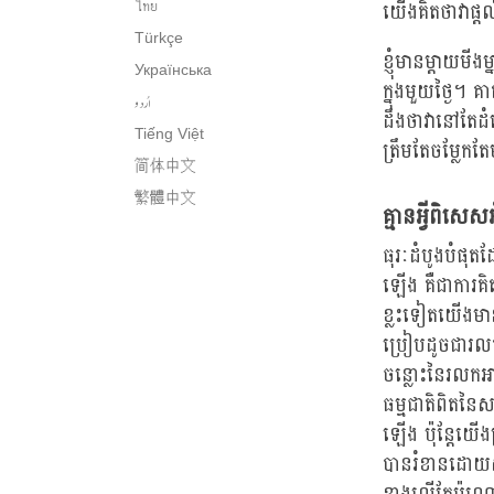
យើងគិតថាវាផ្តល់
ไทย
Türkçe
ខ្ញុំមានម្តាយ
Українська
ក្នុងមួយថ្ងៃ។
اُردو
ដឹងថាវានៅតែដំណ
Tiếng Việt
ត្រឹមតែចម្លែកតែ
简体中文
繁體中文
គ្មានអ្វីពិសេ
ធុរៈដំបូងបំផុតដ
ឡើង គឺជាការគិ
ខ្លះទៀតយើងមាន
ប្រៀបដូចជារល
ចន្លោះនៃរលកអា
ធម្មជាតិពិតនៃស
ឡើង ប៉ុន្តែយើង
បានរំខានដោយស