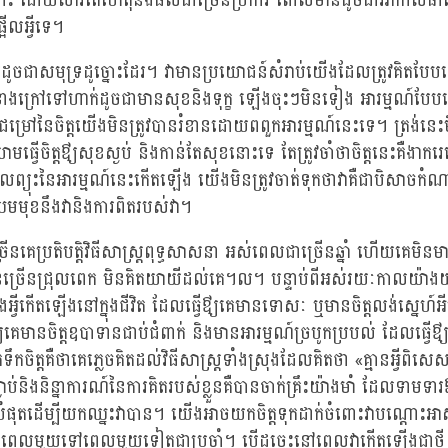
ណោះ ដោយសារតែហេតុនិងផលជាច្រើនប្រការ ពោលមានដូចជាអាកាសធាតុ។
ផ្អើលអ្វីទេ។
ៀបដូចជាសមុទ្រដូច្នោះដែរ។ វាមានប្រយោជន៍សំរាប់យើងដែលត្រូវគិតប
ីខាងក្រៅទៅហាក់ដូចជាមានសុខនិងទុក្ខ ឡើងចុះៗមិនទៀង អារម្មណ៍បែ
ម្រៅនៃចិត្តយើងមិនត្រូវបានរំខានដោយពពួកអារម្មណ៍នេះទេ។ ត្រង់នេ
ាមធ្វើចិត្តឳ្យសុខស្ងប់ និងកាន់តែសុខនោះទេ តែត្រូវចាំថាចិត្តនេះគឺងា
ែលព្យុះនៃអារម្មណ៍នេះកើតឡើង យើងមិនត្រូវចាត់ទុកថាវាគឺជាបិសាចកំណា
ឈមមុខនឹងវានិងការពិតរបស់វា។
ើនគេប្រតិបត្តិវិធីសាស្រ្តពុទ្ធសាសនា អស់ពេលជាច្រើនឆ្នាំ ហើយគេមិ
ច្រើនជ្រុលពេក មិនគិតយាយីដល់គេ។ល។ បន្ទាប់ពីអស់រយៈកាលយ៉ាង
ងអ្វីកើតឡើងនៅក្នុងជីវិត ដែលធ្វើឳ្យគេមានទោសៈ ឬមានចិត្តលង់ស្នេហ៍
គេមានចិត្តឧបាទានជាប់ជំពាក់ និងមានអារម្មណ៍ច្របូកប្របល់ ដែលធ្វើឳ្យគ
ឹកចិត្តគឺថាគេភ្លេចគិតដល់វិធីសាស្រ្តទាំងស្រុងដែលគិតថា «គ្មានអ្វីពិស
់និងនិន្នាការណ៍នៃការគិតរបស់ខ្លួនគឺបានចាក់គ្រឹះយ៉ាងមាំ ដែលទាមទារ
្លាបំផុតដើម្បីយកឈ្នះវាបាន។ យើងអាចយកចិត្តទុកដាក់ចំពោះវាបណ្តោះអាស
ពីពេលមួយទៅពេលមួយទៀតជាប្រចាំ។ បើដូច្នេះនៅពេលវាកើតឡើងជាថ្មី 