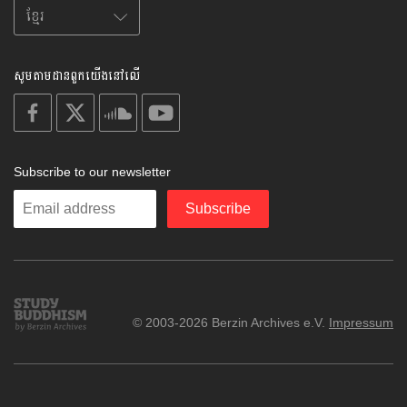
សូមតាមដានពួកយើងនៅលើ
on
on
on
on
facebook
X
soundcloud
youtube
Subscribe to our newsletter
Enter
Subscribe
your
email
Study
© 2003-2026 Berzin Archives e.V.
Impressum
Buddhism
Home