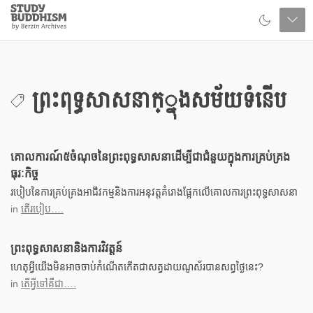
Close
Study
Buddhism
Home
ព្រះពុទ្ធសាសនាក្្នុងសម័យទំនើប
គោលការណ៍៥ចំណុចនៃព្រះពុទ្ធសាសនាដើម្បីជាជំនួយក្នុងការគ្រប់គ្រង
ធុរៈកិច្ច
របៀបនៃការគ្រប់គ្រងអាជីវកម្មនិងការអនុវត្តគំរោងផ្អែកលើគោលការព្រះពុទ្ធសាសនា
in
តើរបៀប….
ព្រះពុទ្ធសាសនានិងការវិវត្តន៍
ហេតុអ្វីយើងមិនអាចចាប់កំណើតកើតជាសត្វដាយណូស័របានសព្វថ្ងៃនេះ?
in
តើអ្វីទៅគឺជា….