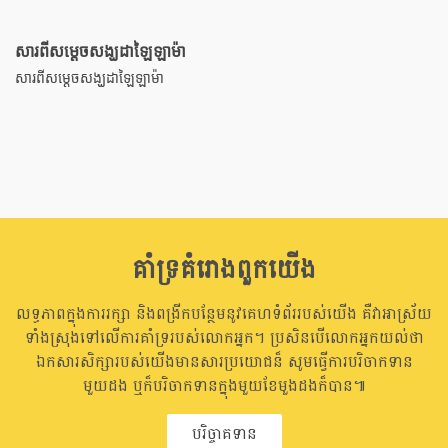
សារពីសម្តេចសង្ឃដាឡៃឡាម៉ា
សារពីសម្តេចសង្ឃដាឡៃឡាម៉ា
គាំទ្រគំរោងពួកយើង
លទ្ធភាពក្នុងការរក្សា និងពង្រីកបន្ថែមនូវគេហទំព័ររបស់យើង គឺវាអាស្រ័យ
ទាំងស្រុងទៅលើការគាំទ្ររបស់លោកអ្នក។ ប្រសិនបើលោកអ្នកយល់ថា
ឯកសារសិក្សារបស់យើងមានសារប្រយោជន៏ សូមធ្វើការបរិចាកទាន
មួយដង ឬក៏បរិចាកទានក្នុងមួយខែមួងដងក៏បាន៕
បរិច្ចាគទាន