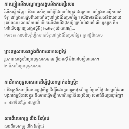
ការញៀននឹងបណ្តាញសង្គមនិងការផ្ញើរសារ
រំលឹកឡើងវិញ យើងបានសិក្សាលើអ្វីដែលយើងត្រូវដោះស្រាយ នៅក្នុងការហ្វឹកហាត់
ចិត្ត នៅក្នុងការជួបពិសោធពិតៗនៅក្នុងជីវិតប្រចាំថ្ងៃ។ យើងមានជីវិតរស់និងសោយ
គ្រប់ខណៈពេលទាំងអស់ បើទោះបីជាយើងផុសអ្វីៗគ្រប់យ៉ាងនៅលើហ្វេស្បុក និង
នៅលើបណ្តាញសង្គមថ្វីធឺ(Twitter)យ៉ាងណាក្តី...
Part
in
ការបដិបត្តិហ្វឹកហាត់ចិត្តនៅក្នុងជីវិតប្រចាំថ្ងៃ៖ គ្មានអ្វីពិសេស
ព្រះពុទ្ធសាសនាក្នុងពិភពលោកសព្វថ្ងៃ
រូបភាពសង្ខេបនៃព្រះពុទ្ធសាសនានៅទ្វីបអាសុី និងនៅបស្ចិមលោក។
in
ពិភពនៃព្រះពុទ្ធសាសនា
ការវិភាគពុទ្ធសាសនាដើម្បីជួយកម្ចាត់បង់ស្រិ្តះ
យើងត្រូវតែចម្រើនការប្តេជ្ញាចិត្តដើម្បីរំដោះខ្លួនឲ្យរួចផុតពីទម្លាប់ប្រចាំថ្ងៃ ជាទម្លាប់ដែល
បង្កភាពស្រ្តិះដល់ខ្លួន និងចាប់ផ្តើមហ្វឹកហាត់រក្សាវិន័យ(សីល) សមាធិនិងប្រាជ្ញាវិញ។
in
អនាម័យផ្នែកអារម្មណ៏
សារពីលោកគ្រូ លីង រីនប៉ូជេ
សារពីលោកគ្រូ លីង រីនប៉ូជេ