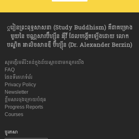
្ករៀនព្រះពុទ្ធសាសនា​ (Study Buddhism) គឺជាគម្រោង
មួយនៃ បណ្ណសារប៊ឺហ្សុីន អុីវី ដែលបង្កើតឡើងដោយ លោក
បណ្ឌិត អាលិចសានឌឺ ប៊ឺហ្សុីន (Dr. Alexander Berzin)
សូមផ្ញើរមតិរិះគន់ក្នុងន័យស្ថាបនាមកពួកយើង
FAQ
ផែនទីគេហទំព័រ
Privacy Policy
Newsletter
ខ្លឹមសារចុងក្រោយបំផុត
Progress Reports
Courses
ប្តូរភាសា