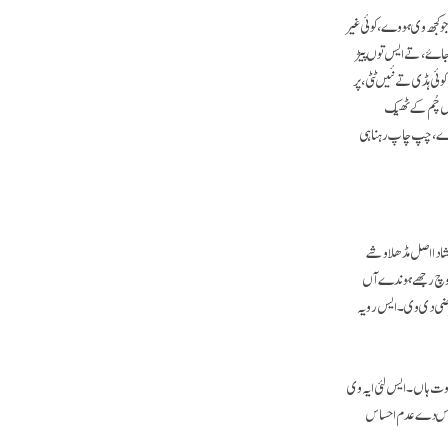
 کجھ وی ہووے، کوئی غیر
اۓ، تے ایس توں پیڑ
وئی ہڈی تے نئیں ٹٹی، پر
وں چُم کے ٹھیک
ووے، چپ چاپ رہنا ہی
ا دا اصل مڈھلا وشے
ی وچ رجھے ہوندے آں
غرضی دی وی۔ ایس رویہ
وت ہاں۔ ایس لئی ایہ وی
 اوس دے عدم احساس