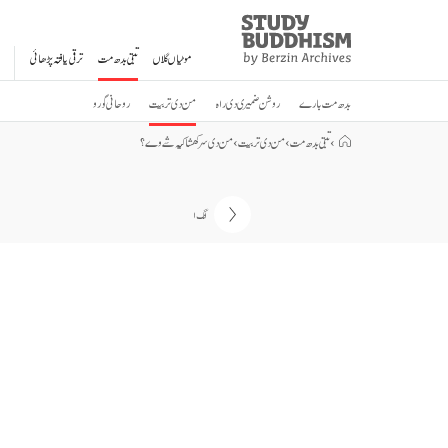
Study
Clos
Buddhism
موٹیاں گلاں
تبتی بدھ مت
ترقی یافتہ پڑھائی
Home
بدھ مت بارے
روشن ضمیری دی راہ
من دی تربیت
روحانی گورو
›
تبتی بدھ مت
›
من دی تربیت
›
من دی سرکھشا کیہ شے وے؟
انگ ۱