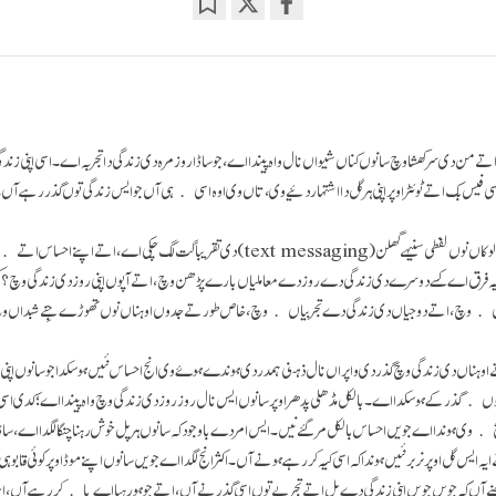
Bookmark
Share
on
facebook
اتے من دی سرکھشا وچ سانوں کناں شیواں نال واہ پیندا اے، جو ساڈا روزمرہ دی زندگی دا تجربہ اے۔ اسی اپنی ز
 فیس بک اتے ٹوئٹر اوپر اپنی ہر گل دا اشتہار دئیے وی، تاں وی اوہ اسی ہی آں جو ایس زندگی توں گذر رہے آں
اج کل، انج لگدا اے کہ کئی لوکاں نوں لفظی سنیہے گھلن (text messaging) دی تقریباً لت لگ چکی اے،
 کیہ فرق اے کسے دوسرے دی زندگی دے روز دے معاملیاں بارے پڑھن وچ، اتے آپوں اپنی روز دی زندگی وچ؟ کج
بیاں وچ، اتے دوجیاں دی زندگی دے تجربیاں وچ، خاص طور تے جدوں اوہناں نوں تھوڑے جِنے شبداں وچ 
وہناں دی زندگی وچ گذردی واپراں نال ذہنی ہمدردی ہوندے ہوۓ وی انج احساس نئیں ہوسکدا جو سانوں اپنی خو
گذر کے ہوسکدا اے۔ بالکل مڈھلی پدھر اوپر سانوں ایس نال روز روز دی زندگی وچ واہ پیندا اے؛ کدی ا
وی ہوندا اے جویں احساس بالکل مر گئے نیں۔ ایس امر دے باوجود کہ سانوں ہر پل خوش رہنا چنگا لگدا اے، س
یہ ایس گل اوپر نربر نئیں ہوندا کہ اسی کیہ کر رہے ہونے آں۔ اکثر انج لگدا اے جویں سانوں اپنے موڈ اوپر کوئی قاب
ھنے آں کہ جویں جویں اپنی زندگی دے پل اتے تجربے توں اسی گذرنے آں، اتے جو ہو رہیا اے یا کر رہے آں،