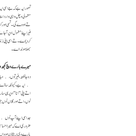
تصور ایہ ہے کہ جے اسی ا
معمولی وچل واہی واردات
تے ہووے گی۔ تسی ہور کیہ ت
فیر اپنے معمول اوپر آ ج
کردیوے۔ تے اسی اپنی زند
بھلا ہوندا اے۔
میرے بارے وچ کجھ و
دوجا نکتہ، فیر توں، مبا
ایہ ہے، کیونکہ ساڈے مس
اتے اپنی "انا" اوپر ہی 
نوں، اتے ہور گلاں نوں 
جد اسی اپنے آپ نوں وڈی 
ضروری اے کہ میرا احساس
بارے وی پریشان ہوواں