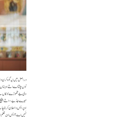
دراصل میں ایہ گوہ کرن دا
نوں چنتا اے اتے اوہناں 
وی جے تھوڑے لوکاں نے س
میرے جذبے – اتے اچیچ دو
اوپر ایس دا اعلان کرنا چ
نئیں اے؟ ایس اوپر ظلم 