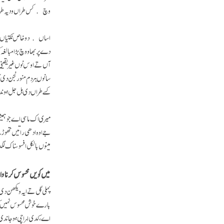
وچ کس طراں ودیہ طریقہ
اساں دو خاص نکتیاں اوپ
دے پربھاو وچ بڑا مبالغہ
آں تے اوس نوں غیر یقینی
سانوں ہر دم منورنجن دی 
کسے طراں دی ہل جل ہوند
میری اک ماسی اے جو ہمیش
جے اوہ ادھی راتیں تھوڑے
مینوں بالکل افسوسناک لگ
میں کویں محسوس کرنا وا
پہلی گل تے ایہ ویکھن دی 
بارے خوش محسوس نہیں ک
اے، کدی لہر اچی ہو جان