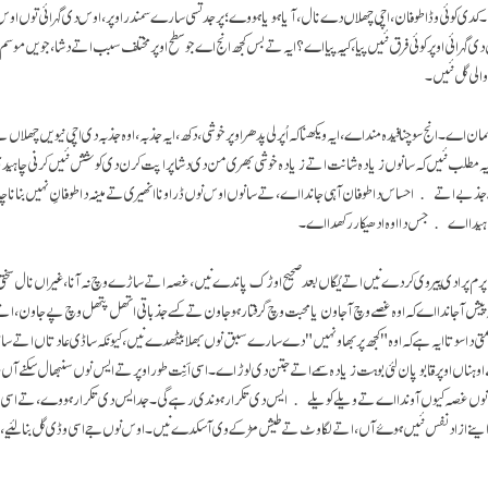
۔ کدی کوئی وڈا طوفان، اچی چھلاں دے نال، آیا ہویا ہووے؛ پر جد تسی سارے سمندر اوپر، اوس دی گہرائی توں اوس 
دی گہرائی اوپر کوئی فرق نئیں پیا، کیہ پیا اے؟ ایہ تے بس کجھ انج اے جو سطح اوپر مختلف سبب اتے دشا، جویں م
والی گل نئیں۔
 اے۔ انج سوچنا فیدہ مند اے، ایہ ویکھنا کہ اُپرلی پدھر اوپر خوشی، دکھ، ایہ جذبہ، اوہ جذبہ دی اچی نیویں چھلاں تے 
 ایہ مطلب نئیں کہ سانوں زیادہ شانت اتے زیادہ خوشی بھری من دی دشا پراپت کرن دی کوشش نئیں کرنی چاہیدی
ے جذبے اتے احساس دا طوفان آ ہی جاندا اے، تے سانوں اوس نوں ڈراونا انھیری تے مینہ دا طوفانِ نہیں بنانا چ
چاہیدا اے جس دا اوہ ادھیکار رکھدا اے۔
م پرا دی پیروی کردے نیں اتے یُگاں بعد صحیح اوڑک پاندے نیں، غصہ اتے ساڑے وچ نہ آنا، غیراں نال سختی نہ و
عہ پیش آجاندا اے کہ اوہ غصے وچ آجاون یا محبت وچ گرفتار ہوجاون تے کسے جذباتی اتھل پتھل وچ پے جاون، ا
ا سوتا ایہ ہے کہ اوہ "کجھ پربھاو نہیں" دے سارے سبق نوں بھلا بیٹھدے نیں، کیونکہ ساڈی عادتاں اتے س
ناں اوپر قابو پان لئی بوہت زیادہ سمے اتے جتن دی لوڑ اے۔ اسی اَنِت طور اوپر تے ایس نوں سنبھال سکنے آں،
ہ سانوں غصہ کیوں آوندا اے تے ویلے کویلے ایس دی تکرار ہوندی رہے گی۔ جد ایس دی تکرار ہووے، تے اسی یق
لی اینے ازاد نفس نئیں ہوۓ آں، اتے لگاوٹ تے طیش مڑ کے وی آسکدے نیں۔ اوس نوں جے اسی وڈی گل بنا ل