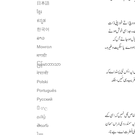
日本語
ខ្មែរ
وچ اتے خود اپنی ذات
ಕನ್ನಡ
اے۔ جد اسی خوش ہونے
한국어
یال ہوجانے آں کہ
ລາວ
ن ہووے یا سنگیت وغیرہ۔
Монгол
मराठी
မြန်မာဘာသာ
یہ ایس لئی پسند اے کہ
नेपाली
ریب ہی نئیں، بلکہ
Polski
Português
Русский
සිංහල
خاص گل نہیں کہ اسی کسے
தமிழ்
 سمندر دی لہراں سمان
తెలుగు
دی فطرت اے، ہے نا،
ไทย