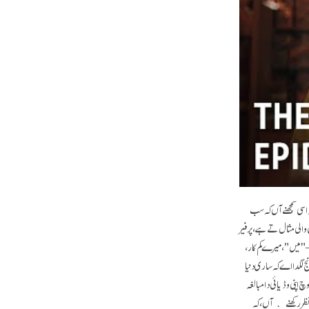
اسی سمجھنے آں کہ سب
الی مثال تے ہے، پر فیر
 "میں"، میرے کم کار،
 لگدا اے کہ ساری دنیا
پنی وڈیائی دا مبالغہ
 نظر رکھنے آں، کہ