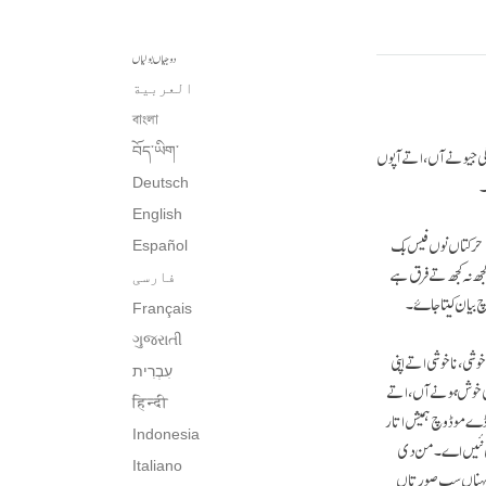
دوجیاں بولیاں
العربية
বাংলা
ندگی جیونے آں، اتے آپوں
བོད་ཡིག་
۔
Deutsch
English
 اتے اپنے احساس اتے حرکتاں نوں فیس بک
Español
ھ نہ کجھ تے فرق ہے
فارسی
بیان کیتا جاۓ۔
Français
ગુજરાતી
شی، ناخوشی اتے اپنی
עִבְרִית‎
سی خوش ہونے آں، اتے
हिन्दी
اڈے موڈ وچ ہمیش اتار
Indonesia
و ہی نئیں اے۔ من دی
Italiano
 ایہناں سب صورتاں