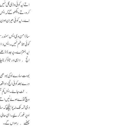
اتے ایہ کوئی وڈی گل نئیں
کرو، تے ویکھو گے کہ ایس 
اے۔ ایہ کوئی حیران ہون 
ساڈا من وی ایس سمندر سمان
کوئی تلاطم نئیں۔ ایس دا
ایہ بہتر اے۔ پر جد ڈاڈھ
انج دا ہی ورتاؤ کرنا 
بوہت سارے لوکی بودھی پر
ورے بعد کوئی انج دا واق
ٹٹ جائے۔ ایس کم ہمتی د
وچ گڈے ہوئے نیں اتے اوہ
دی تہہ تک نہ پوہنچئیے ک
اوپر غور کرئیے۔ اسی حا
پھنسے رہواں گے۔