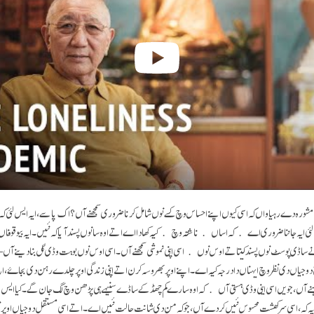
 مشورہ دے رہیا واں کہ اسی کیوں اپنے احساس وچ کسے نوں شامل کرنا ضروری سمجھنے آں؟ اک پاسے، ایہ ایس لئی کہ 
لئی ایہ جاننا ضروری اے کہ اساں ناشتہ وچ کیہ کھادا اے اتے اوہ سانوں پسند آیا کہ نئیں۔ ایہ بیوقوفاں و
اڈی پوسٹ نوں پسند کیتا تے اوس نوں اسی اپنی نموشی سمجھنے آں۔ اسی اوس نوں بوہت وڈی گل بنا دینے آں –
جیاں دی نظر وچ ایہناں دا درجہ کیہ اے۔ اپنے اوپر بھروسہ کرن اتے اپنی زندگی اوپر چلدے رہن دی بجاۓ، انج
اہنے آں، جویں اسی اینی وڈی ہستی آں کہ اوہ سارے کم چھڈ کے ساڈے سنیہے ہی پڑھن وچ لگ جان گے۔ کیا ایس وچ ا
ایہ کہ، اسی سرکھشت محسوس نئیں کردے آں، جو کہ من دی شانت حالت نئیں اے۔ اتے اسی مستقل دوجیاں اوپر