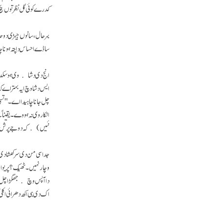
کدرے کوئی گل نظر توں بچ ن
بہر حال، سانوں جیہڑی دو 
ساڈے احساس دا پتہ ہونا 
انج دی دشا وی ہو سکدی
ایس دشا وچ ایہ بہتر اے
چل جانا چاہیدا اے۔ "تسی 
انکار وی نہ ہووے۔ یقینا
نئیں) کہ دوجے پرش د
جد اسی من دی سرکھشا دی 
وچار نہیں۔ ٹھیک؟ پریوا
دا آپس وچ جھگڑا چل رہیا 
اک دی ہی اکھ دھرائی اکلی 