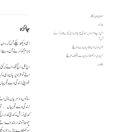
مواد اوپر اوپری نظر
جائزہ
جائزہ
اسی اپنے احساس سماجی چوپالاں اوپر کیوں ظاہر کرنے
آں؟
اسی ویکھ چکے آں کہ رویہ 
خود پسندی اوپر قابو پان دے طریقے
ہر دم گذارنے آں۔ جے اسی
من دی سرکھشا ازمان دے مختلف طریقے
خلاصہ
اتے ٹوئٹر اوپر پان دی۔
خود اپنی زندگی دے تجر
سانوں دوسریاں نال اتے ا
زندگی دے تجربیاں توں 
کدی نراش۔ کدی کدار انج 
چڑھا آوندا رہندا اے اتے ا
سرکھشا دے نال، اسی ویک