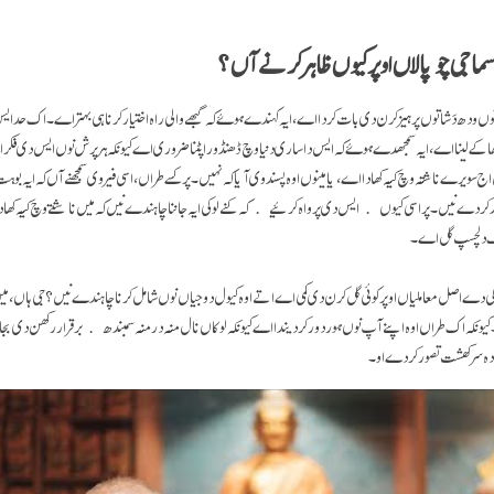
سماجی چوپالاں اوپر کیوں ظاہر کرنے آں؟
 ودھ دَشا توں پرہیز کرن دی بات کردا اے، ایہ کہندے ہوۓ کہ گبھے والی راہ اختیار کرنا ہی بہتر اے۔ اک حد 
ھا کے لینا اے، ایہ سمجھدے ہوۓ کہ ایس دا ساری دنیا وچ ڈھنڈورا پٹنا ضروری اے کیونکہ ہر پرش نوں ایس دی ف
اج سویرے ناشتہ وچ کیہ کھادا اے، یا مینوں اوہ پسند وی آیا کہ نہیں۔ پر کسے طراں، اسی فیر وی سمجھنے آں کہ ایہ ب
ے نیں۔ پر اسی کیوں ایس دی پرواہ کرئیے کہ کنے لوکی ایہ جاننا چاہندے نیں کہ میں ناشتے وچ کیہ کھادا 
اک دلچسپ گل اے۔
 دے اصل معاملیاں اوپر کوئی گل کرن دی کمی اے اتے اوہ کیول دوجیاں نوں شامل کرنا چاہندے نیں؟ جی ہاں، میں
ونکہ اک طراں اوہ اپنے آپ نوں ہور دور کر دیندا اے کیونکہ لوکاں نال منہ در منہ سمبندھ برقرار رکھن دی بجاۓ
یادہ سرکھشت تصور کردے او۔