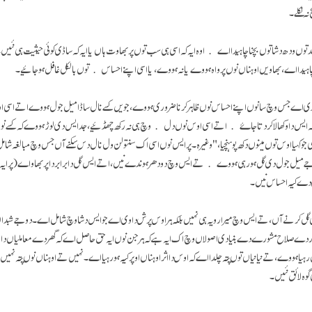
ہ نکلے۔
حد توں ودھ دشا توں بچنا چاہیدا اے اوہ ایہ کہ اسی ہی سب توں پربھاوت ہاں یا ایہ کہ ساڈی کوئی حیثیت ہی نئیں
چاہیدا اے، بھاویں اوہناں نوں پرواہ ہووے یا نہ ہووے، یا اسی اپنے احساس توں بالکل غافل ہو جائیے۔
 اے جس وچ سانوں اپنے احساس نوں ظاہر کرنا ضروری ہووے، جویں کسے نال ساڈا میل جول ہووے اتے اسی 
 کہ ایس دا وکھالا کر دتا جاۓ اتے اسی اوس نوں دل وچ ہی نہ رکھ چھڈئیے، جد ایس دی لوڑ ہووے کہ کسے نو
جو کہیا اوس توں مینوں دکھ پوہنچیا،" وغیرہ۔ پر ایس نوں اسی اک سنتولن ول نال دس سکنے آں جس وچ مبالغہ شامل
ً جے میل جول دی گل ہو رہی ہووے تے ایس وچ دو دھر ہوندے نیں، اتے ایس گل دا برابر دا پربھاو اے (پر ایہ 
ے کیہ احساس نیں۔
گل کرنے آں، تے ایس وچ میرا رویہ ہی نہیں بلکہ ہر اوس پرش دا وی اے جو ایس دشا وچ شامل اے۔ دوجے شبداں وچ
ر دے صلاح مشورے دے بنیادی اصولاں وچ اک ایہ ہے کہ ہر جن نوں ایہ حق حاصل اے کہ گھر دے معاملیاں دا 
ہووے، تے نیانیاں توں پتہ چلدا اے کہ اوس دا اثر اوہناں اوپر کیہ ہو رہیا اے۔ نہیں تے اوہناں نوں پتہ نہیں 
گوہ لائق نئیں۔