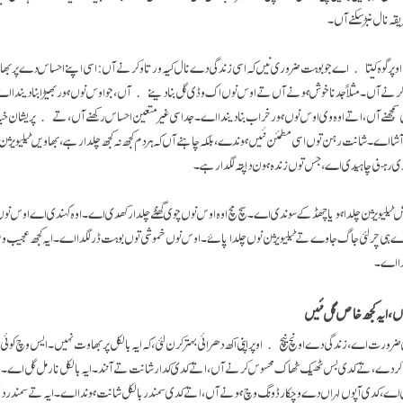
 نال نبڑ سکنے آں۔
ر گوہ کیتا اے جو بوہت ضروری نیں کہ اسی زندگی دے نال کیہ ورتاو کرنے آں: اسی اپنے احساس دے پربھاو 
 کرنے آں۔ مثلاً جد ناخوش ہونے آں تے اوس نوں اک وڈی گل بنا دینے آں، جو اوس نوں ہور بھیڑا بنا دیندا 
 سمجھنے آں، اتے اوہ وی اوس نوں ہور خراب بنا دیندا اے۔ جد اسی غیر متعین احساس رکھنے آں، تے پریشان خ
آشا اے۔ شانت رہن توں اسی مطمئن نئیں ہوندے، بلکہ چاہنے آں کہ ہر دم کجھ نہ کجھ چلدا رہے، بھاویں ٹیلیویژ
ی رہنی چاہیدی اے، جس توں زندہ ہون دا پتہ لگدا رہے۔
 ٹیلیویژن چلدا ہویا چھڈ کے سوندی اے۔ سچ مچ اوہ اوس نوں چوی گھنٹے چلدا رکھدی اے۔ اوہ کہندی اے اوس نوں ا
 ہی چر لئی جاگ جاوے تے ٹیلیویژن نوں چلدا پائے۔ اوس نوں خموشی توں بوہت ڈر لگدا اے۔ ایہ کجھ عجیب و غ
دا اے۔
ں، ایہ کجھ خاص گل نئیں
ضرورت اے، زندگی دے اونچ نیچ اوپر اپنی اکھ دھرائی بہتر کرن لئی، کہ ایہ بالکل پربھاوت نہیں۔ ایس وچ کوئی 
ردے، تے کدی بس ٹھیک ٹھاک محسوس کرنے آں، اتے کدی کدار شانت تے آنند۔ ایہ بالکل نارمل گل اے۔ ایہ
دی اے، کدی آپوں لہراں دے وچکار ڈونگ وچ ہونے آں، اتے کدی سمندر بالکل شانت ہوندا اے۔ ایہ تے سمندر 