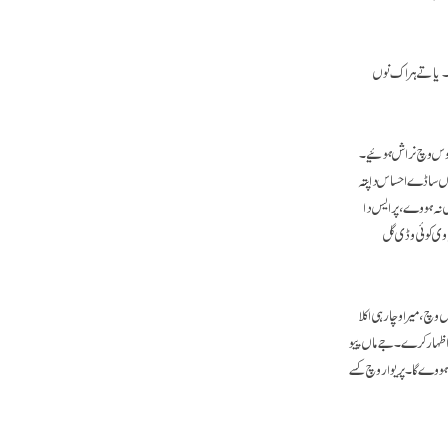
۔ یا تے ہر اک نوں
اوس وچ نراش ہوئیے۔
ں ساڈے احساس دا پتہ
 نہ ہووے، پر ایس دا
وی کوئی وڈی گل
، میرا وچار ہی اکلا
اظہار کرے۔ جے ماں پیو
ہووے گا۔ پریوار وچ کسے