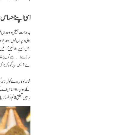
اسی اپنے احساس 
بدھ مت ہمیش دو حداں توں
والی واپراں نوں ودھا چڑ
ایس دی پرواہ نئیں کہ میں 
ساڈے لکھے نوں پسند کرد
اے؟ ایس اوپر گوہ کرنا 
شائد لوکاں دے کول زندگی
اکلے ہون دا احساس اے۔ کی
راہیں تعلق قائم رکھنا ز