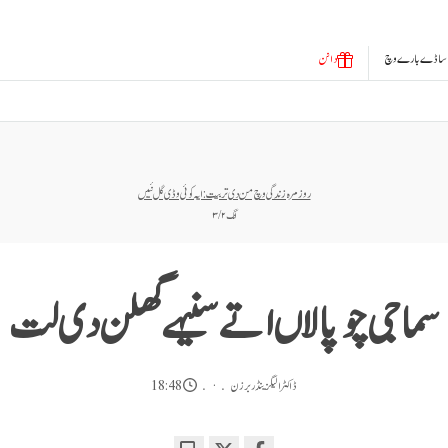
ساڈے بارے وچ
دانن
روز مرہ زندگی وچ من دی تربیت: ایہ کوئی وڈی گل نئیں
انگ ۲ / ۳
سماجی چوپالاں اتے سنیہے گھلن دی لت
ڈاکٹر الیگزینڈر برزن
18:48