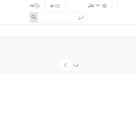
ویڈیو
کھاتہ
Enter
Search
search
term
انگ ۳