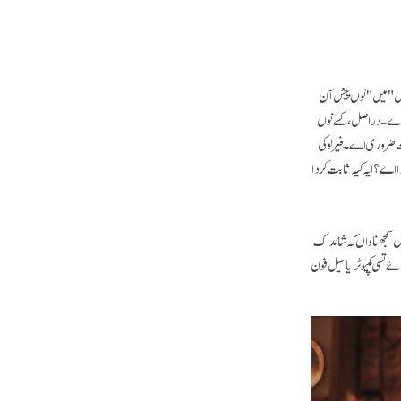
ایس "میں" نوں پیش آن
کر اے۔ دراصل، کسے نوں
وہت ضروری اے۔ فیر لوکی
اے؟ ایہ کیہ ثابت کردا
 سمجھنا واں کہ شائد اک
 تسی کمپیوٹر یا سیل فون