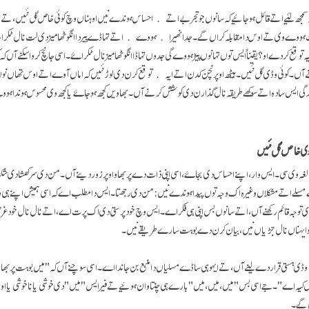
یہ سمجھ لئیے اتے قائل ہوجائیے کہ سانوں جو تجربے اتے احساس ہوندے نیں اوہناں وچ کوئی خاص گل نئیں، تے جو
 ہووے وی تے اوس دا مقابلہ کراں گے۔ جد انھیرا ہووے اتے تہاڈے پیر دا انگوٹھا میز دی لت نال ٹکرا ج
وقع کردے او؟ یقیناً ایس توں تہانوں پیڑ ہووے گی جدوں تہاڈا انگوٹھا میز نال ٹکراۓ۔ اسی جانچ کروا سکنے آں کہ ک
انے آں۔ کوئی وڈی گل نئیں۔ ہیٹھ اوپر نچن کدن اتے ایہ توقع کرن دی لوڑ نئیں کہ اماں آوے اتے اوس تھاں ن
گی ایس سادہ اتے سوکھے طریقہ نال گذارن دی کوشش کرنے آں۔ بھاویں کجھ ہو جاۓ یا کجھ وی محسوس ہوندا ہ
ی خاص گل نئیں
لغہ وی سی۔ ایس وار، اپنے احساس دی بجاۓ، اسی اپنی ذات دے پربھاو اوپر زور دینے آں۔ من دی سرکھشا دی شکش
لے اتے مشکلاں وغیرہ اک وجہ توں پیدا ہوندے نیں: من دی رجھتا۔ ایس دا مطلب اے کہ اسی ہمیش اپنے ہ
ساری توجہ قائم رکھنے آں، اتے سانوں بس اپنی ہی فکر اے۔ ایس وچ خود پرستی دی اک پرت اے، اتے نال نال خود
جو ایہناں نال جڑیاں نیں، بیان کرن دے بوہت سارے طریقے نیں۔
ہستی قرار دے لینے آں، تے ایہو ہی ساڈے مسلیاں دا منبع بن جاندا اے۔ اسی سوچنے آں کہ "میں بوہت پربھا
 کیہ اے"۔ جے اسی بس "میں، میں، میں" بارے ہی چنتا وان ہوئیے تے فیر ایس "میں" دی خوشی یا ناخوشی یا
 گے۔