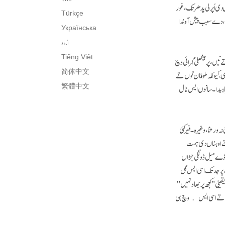
دی اُپرلی پدھر تک، غور
Türkçe
وسم، دے سبب پیش آوندا
Українська
اُردو
Tiếng Việt
نیں، پر ہیٹھلی گہرائی وچ
، کیونکہ طوفان توں تے
简体中文
اہیدا۔ سانوں ایس نال
繁體中文
رتنا، وغیرہ۔ فیر کئی
تے اوہناں دی ہمت
اڈے میل ڈونگی جڑاں
 پر جد تک اسی ایس گل
ینی "کجھ پربھاو نہیں"
ئیے، تے اسی ایس وچ ہی