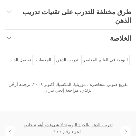
طرق مختلفة للتدرب على تقنيات تدريب
الذهن
الخلاصة
البوذية في العالم المعاصر
تدريب الذهن
المعيقات
تفضيل الذات
تفريغ صوتي لمحاضرة ، موريليا، المكسيك أكتوبر ٢٠٠٨، ترجمة أرجُنَ
برَنَذي، مراجعة إنجي بدران
تدريب الذهن بالحياة اليومية: لا شيء ذو أهمية خاص
الجزء رقم ٢ / ٣