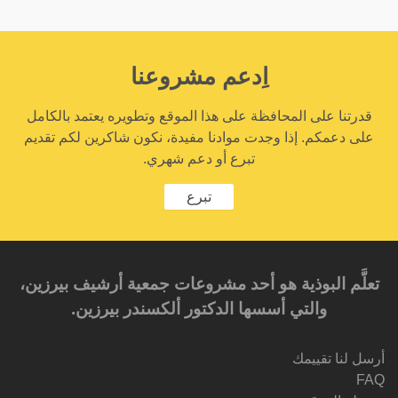
اِدعم مشروعنا
قدرتنا على المحافظة على هذا الموقع وتطويره يعتمد بالكامل
على دعمكم. إذا وجدت موادنا مفيدة، نكون شاكرين لكم تقديم
تبرع أو دعم شهري.
تبرع
تعلَّم البوذية هو أحد مشروعات جمعية أرشيف بيرزين،
والتي أسسها الدكتور ألكسندر بيرزين.‎‎
أرسل لنا تقييمك
FAQ