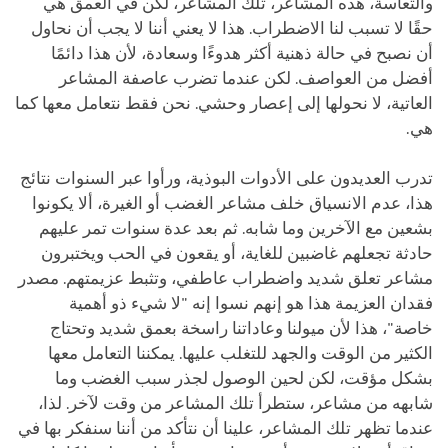
والتعاسة، هذه المشاعر، تلك المشاعر، لكن في العمق هي
حقًا لا تسبب لنا الاضطراب. هذا لا يعني أننا لا يجب أن نحاول
أن نصبح في حالة ذهنية أكثر هدوءًا وسعادة، لأن هذا دائمًا
أفضل من العواصف. لكن عندما تضرب عاصفة المشاعر
العاتية، لا نحولها إلى إعصار وحشي. نحن فقط نتعامل معها كما
هي.
تدرب العديدون على الأدوات البوذية، ورأوا عبر السنوات نتائج
هذا، عدم الانسياق خلف مشاعر الغضب أو الغيرة، ألا يكونوا
بشعين مع الآخرين وما شابه. ثم بعد عدة سنوات تمر عليهم
حادثة تجعلهم غاضبين للغاية، أو يقعون في الحب ويختبرون
مشاعر تعلق شديد واضطراب عاطفي، وتثبط عزيمتهم. مصدر
فقدان العزيمة هذا هو إنهم نسوا إنه "لا شيء ذو أهمية
خاصة"، هذا لأن ميولنا وعاداتنا راسخة بعمق شديد وتحتاج
الكثير من الوقت والجهد للتغلب عليها. يمكننا التعامل معها
بشكل مؤقت، لكن لحين الوصول لجذر سبب الغضب وما
شابهه من مشاعر، ستطرأ تلك المشاعر من وقت لآخر. لذا،
عندما تظهر تلك المشاعر، علينا أن نتأكد من أننا سنفكر بها في