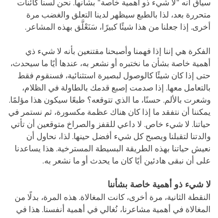
سياق أنه "لا شيء ذو أهمية خاصة" بشأنها. نحن لسنا كائنات
متحررة بعد، لذا بالطبع سيظهر لدينا التعلق والغضب مرة
أخرى. إذا جعلنا من هذا شيئًا كبيرًا، سَنَعْلَّق بهذه المشاعر.
الفكرة هي إننا إذا فهمنا وأصبحنا مقتنعين بأنه لا شيء ذي
أهمية خاصة بشأن ما نختبره أو نشعر به، عندها أيًا ما سيحدث،
حتى إذا كان شيئًا كالوصول لبصيرة استثنائية، فسنقوم فقط
بالتعامل معها. إذا صدمت إصبع قدمك بالطاولة في الظلام،
وشعرت بالألم. حسنًا، ما الذي تتوقعه؟ طبعًا سيكون هذا مؤلمًا.
يمكننا أن نتفقد ما إذا كان هناك عظمة مكسورة، ثم نستمر في
حياتنا. لا شيء خاص. لا داعي للقفز والصراخ متوقعين أن تأتي
والدتنا لتقبلنا ويصبح كل شيء أفضل حينها. لذا، نحاول أن
نعيش حياتنا بهذه الطريقة البسيطة المسترخية. هذا يساعدنا
على أن نبقى هادئين أيًا كان ما يحدث أو ما نشعر به.
لا شيء ذو أهمية خاصة بشأننا
النقطة الثانية، مرة أخرى، كانت المغالاة. هذه المرة، بدلًا من
المغالاة في أهمية مشاعرنا، نُغالي في أهمية أنفسنا. هذا في