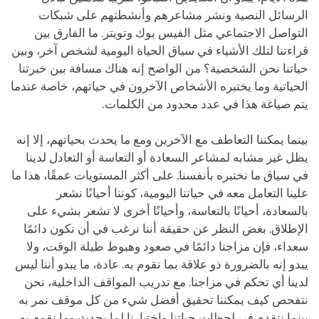
الرسائل النصية ونشر مشاعرهم وأنشطتهم على شبكات
التواصل الاجتماعي مثل الفيس بوك وتويتر. ما الفارق بين
قراءتنا لتلك الأشياء في سياق الحياة اليومية لشخص آخر، وبين
حياتنا نحن الشخصية؟ من الواضح إنه هناك مسافة بين خبرتنا
الحياتية وما يختبره الأشخاص الآخرون في حياتهم، خاصة عندما
يتم صياغة هذا في عدد محدود من الكلمات.
بينما يمكننا التعاطف مع الآخرين ومع ما يحدث بحياتهم، إلا إنه
يظل غير مشابه لمشاعر السعادة أو التعاسة أو التعادل لدينا
في سياق ما نختبره بأنفسنا. على أكثر المستويات عمقًا، هذا ما
علينا التعامل معه في حياتنا اليومية، كوننا أحيانًا نشعر
بالسعادة، أحيانًا بالتعاسة، وأحيانًا أخرى لا نشعر بشيء على
الإطلاق. بغض النظر عن حقيقة أننا نرغب في أن نكون دائمًا
سعداء، فإن مزاجنا دائمًا في صعود وهبوط طيلة الوقت، ولا
يبدو إنه بالضرورة ذو علاقة بما نقوم به. عادة، ما يبدو أننا ليس
لدينا أي تحكم في مزاجنا. مع تدريب المواقف الداخلية، نحن
نتفحص كيف يمكننا تحقيق أفضل شيء من كل موقف نمر به
بينما نتقدم في لحظات حياتنا واختبارنا لما يحدث وما نقوم به.