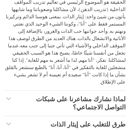
الحقيقة هو الموضوع الرئيسي في تعاليم تدريب المواقف
الداخلية (تدريب الذهن)، لأن مشاكلنا وصعوباتنا وما شابهها
يأتون من شيئ واحد: إيثار الذات. بمعنى هوسنا الدائم وتركيزنا
المستمر فقط على "أنا"، وكوننا الشيء الوحيد الذي نعتني
ونهتم به. وأحد جوانبها حب الذات والغرور، بالإضافة إلى
الأنانية والانشغال بالذات. هناك العديد من الطرق لوصف هذا
الموقف الداخلي والأشياء التي تأتي جنبا إلى جنب معه.عندما
نجعل من أنفسنا شيئًا خاصًا، يصبح هذا هو السبب الحقيقي
لمشاكلنا. نفكر، "أنا مهم. لذا ما أشعر به مهم للغاية". إذا كنا
منشغلين للغاية بالتفكير في "أنا، أنا، أنا" بالطبع سنشعر بالقلق
بشأن ما إذا كانت "أنا" سعيدة أم تعيسة أم لا تشعر بشيء
على الإطلاق.
لماذا نشارك مشاعرنا على شبكات
التواصل الاجتماعي؟
طرق للتغلب على إيثار الذات