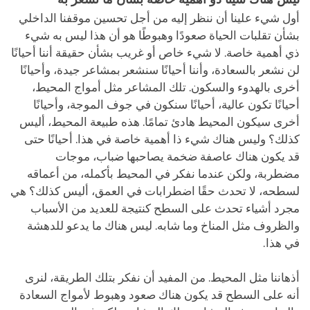
أول شيء علينا أن ننظر إليه من أجل تحسين موقفنا الداخلي
بشأن تقلبات الحياة صعودًا وهبوطًا هو أن هذا ليس به شيء
ذي أهمية خاصة. لا شيء خاص أو غريب بشأن حقيقة أننا أحيانًا
لن نشعر بالسعادة، وأننا أحيانًا سنشعر بمشاعر جيدة، وأحيانًا
أخرى بالهدوء والسكون. تلك المشاعر مثل أمواج المحيط،
أحيانًا تكون عالية، أحيانًا سنكون في جوف الموجة، وأحيانًا
أخرى سيكون المحيط هادئ تمامًا. هذه طبيعة المحيط، أليس
كذلك؟ وليس هناك شيء ذا أهمية خاصة في هذا. أحيانًا حتى
قد يكون هناك عاصفة ضخمة يصاحبها ضباب، موجات
مضطربة، ولكن عندما نفكر في المحيط بأكمله، من أعماقه
لسطحه، لا تحدث حقًا اضطرابات في العمق، أليس كذلك؟ هي
مجرد أشياء تحدث على السطح كنتيجة للعديد من الأسباب
والظروف مثل المناخ وما شابه. ليس هناك ما يدعو للدهشة
في هذا.
أذهاننا مثل المحيط. من المفيد أن نفكر بتلك الطريقة، لنرى
أنه على السطح قد يكون هناك صعود وهبوط لأمواج السعادة