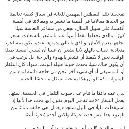
تفحصنا تلك النقطتين المهمين للغاية في سياق كيفية تعالمنا
مع الحياة: مغالاتنا في أهمية ما نشعر به ومغالاتنا في أهمية
أنفسنا. على سبيل المثال، نجعل من مشاعر التعاسة شيئًا
كبيرًا، والذي يجعلها فقط أسوأ. عندما نشعر بالسعادة، نشعر
تجاهها بعدم الأمان، والذي بالتالي يدمرها. عندما تكون مشاعرنا
متعادلة، نصاب بالهلع لأننا نشعر أن علينا أن نُسلي أنفسنا طيلة
الوقت. نحن لا يكفينا أن نشعر بالهدوء والراحة، بل نرغب في
أن يكون هناك شيئًا يحدث حولنا طيلة الوقت، سواء كان التلفاز
أو الموسيقى أو أي شيء آخر. نحن في حاجة دائمة لنوع من
المثيرات، كما لو أن هذا يمنحنا، بشكل ما، حسًا بالحياة.
لدي عمه دائمًا ما تنام على صوت التلفاز. في الحقيقة، ببيتها،
يعمل التلفاز 24 ساعة في اليوم. تقول إنها تحب هذا لأنها إذا
استيقظت قليلًا في الليل ستجده يعمل. هي خائفة تمامًا من
الهدوء. هذا ليس فقط غريبًا، ولكني أجده مُحزنًا أيضًا.
ليس هناك شيئًا ذو أهمية خاصة بشأن ما نشعر به