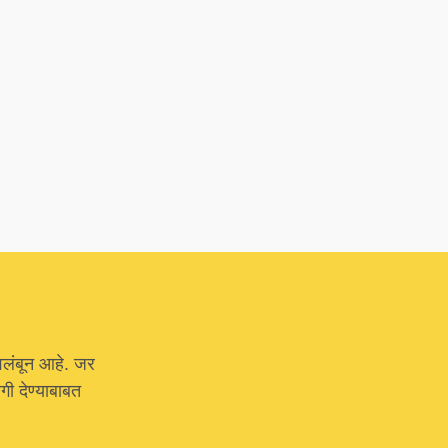
वलंबून आहे. जर
ी देण्याबाबत