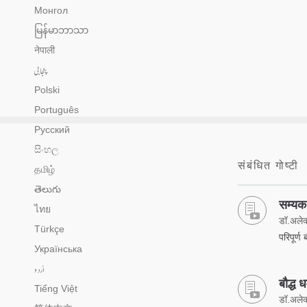
Монгол
မြန်မာဘာသာ
नेपाली
پنجابی
Polski
Português
Русский
සිංහල
संबंधित गोष्टी
தமிழ்
తెలుగు
सम्यक
ไทย
डॉ.अलेक्
Türkçe
परिपूर्ण
Українська
اُردو
बौद्ध 
Tiếng Việt
डॉ.अलेक्