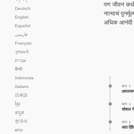
पण जीवन कधीही
Deutsch
नात्याचं पुनर
English
अधिक आनंदी कस
Español
فارسی
Français
ગુજરાતી
हिन्दी
Indonesia
Italiano
भाग १
आपल्यामध
日本語
ខ្មែរ
भाग २
सोशल नेट
ಕನ್ನಡ
한국어
भाग ३
आठ ऐहिक
ລາວ