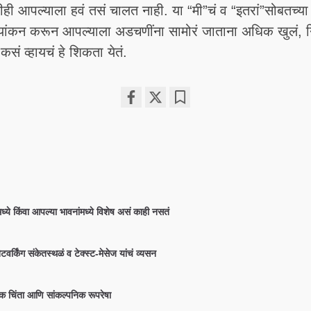
 आपल्याला हवं तसं चालत नाही. या “मी”चं व “इतरां”सोबतच्या त
्मूल्यांकन करून आपल्याला अडचणींना सामोरं जाताना अधिक खुलं, न
ं व्हायचं हे शिकता येतं.
Share
Bookmark
on
facebook
्ये किंवा आपल्या भावनांमध्ये विशेष असं काही नसतं
वर्किंग संकेतस्थळं व टेक्स्ट-मेसेज यांचं व्यसन
 चिंता आणि सांकल्पनिक रूपरेषा