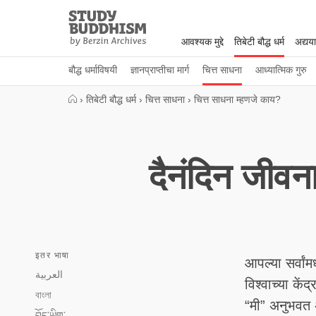
Close
Study
Buddhism
आवश्यक मुद्दे
तिबेटी बौद्ध धर्म
अद्यय
Home
बौद्ध धर्माविषयी
ज्ञानप्राप्तीचा मार्ग
चित्त साधना
आध्यात्मिक गुरु
›
तिबेटी बौद्ध धर्म
›
चित्त साधना
›
चित्त साधना म्हणजे काय?
दैनंदिन जीवना
इतर भाषा
आपल्या सर्वां
العربية
विश्वाच्या के
বাংলা
“मी” अनुभवत 
བོད་ཡིག་