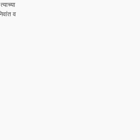
्याच्या
िवांत व