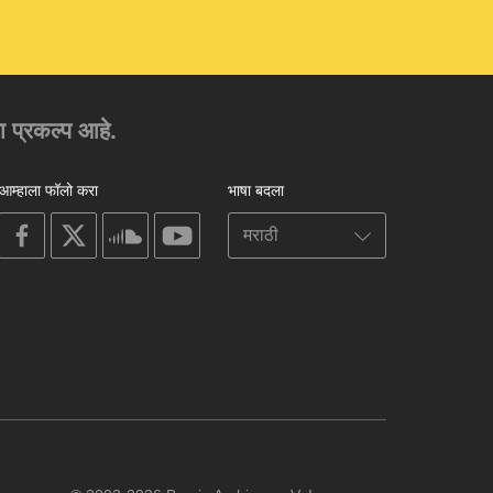
चा प्रकल्प आहे.
आम्हाला फॉलो करा
भाषा बदला
on
on
on
on
facebook
X
soundcloud
youtube