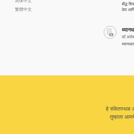
简体中文
बौद्ध शि
繁體中文
ठेवा आण
ध्यानध
डॉ.अलेक्
ध्यानधारण
हे संकेतस्थळ 
तुम्हाला आम