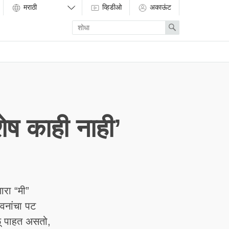
व्हिडीओ
अकाऊंट
Enter
Search
search
term
शेष काही नाही’
ारा “मी”
ावनांचा पट
ू पाहत असतो,