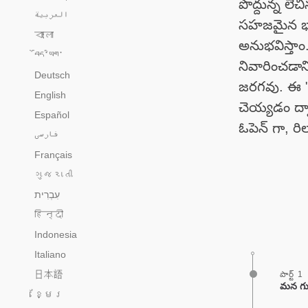
పొద్దున్న లేచ
العربية
సహజమైన భా
বাংলা
అనుభవిస్తా
བོད་ཡིག་
నివారించడాన
Deutsch
జరగవు. ఈ "
English
చెయ్యడం ద్
Español
ఓపెన్ గా, ర
فارسی
Français
ગુજરાતી
हिन्दी
Indonesia
Italiano
日本語
పార్ట్ 1
మన గుర
ខ្មែរ