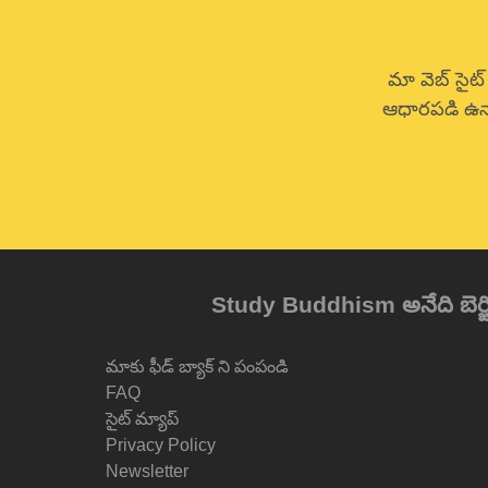
మా వెబ్ సైట్
ఆధారపడి ఉన్
Study Buddhism అనేది బెర్జిన్ ఆర
మాకు ఫీడ్ బ్యాక్ ని పంపండి
FAQ
సైట్ మ్యాప్
Privacy Policy
Newsletter