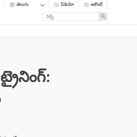
వీడియో
అకౌంట్
Enter
Search
search
term
రైనింగ్:
ు