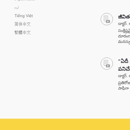
اُردو
Tiếng Việt
జీవిత
డాక్టర్. 
简体中文
సంక్షిప
繁體中文
దూరంగా
మనస్స
"ఏదీ 
పనిచే
డాక్టర్. 
ప్రతి
సాఫీగా