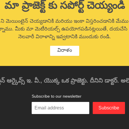
మా ప్రాజెక్ట్ కు సపోర్ట్ చెయ్యండి
 ని మెయింటైన్ చెయ్యడానికి మరియు ఇంకా విస్తరించడానికి మేము 
నాము. మీకు మా మెటీరియల్స్ ఉపయోగపడినట్లయితే, దయచేసి ఒ
నెలవారీ విరాళాన్ని ఇవ్వటానికి ముందుకు రండి.
విరాళం
్కైవ్స్ ఇ. వీ., యొక్క ఒక ప్రాజెక్టు. దీనిని డాక్టర్. అలెగ్
Subscribe to our newsletter
Enter
Subscribe
your
email