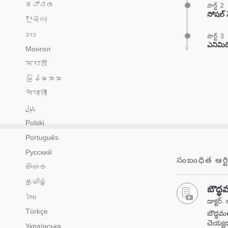
ಕನ್ನಡ
పార్ట్ 2
సోషల్ 
한국어
ລາວ
పార్ట్ 3
ఎనిమిద
Монгол
मराठी
မြန်မာဘာသာ
नेपाली
پنجابی
Polski
Português
Русский
సంబంధిత ఆర్టి
සිංහල
தமிழ்
బౌద్ధ
ไทย
డాక్టర్. 
Türkçe
బౌద్ధమ
చెయ్యడం
Українська