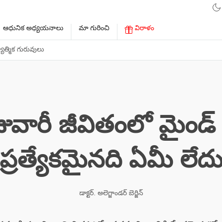
ఆధునిక అధ్యయనాలు
మా గురించి
విరాళం
ాత్మిక గురువులు
వారీ జీవితంలో మైండ్ ట్
ప్రత్యేకమైనది ఏమీ లేద
డాక్టర్. అలెగ్జాండర్ బెర్జిన్