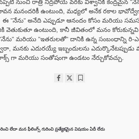
ినప్పటి నుంచి రాత్రి నిద్రపోయే వరకు విశ్వానికి కేంద్రమైన "న
వన మనందరికీ ఉంటుంది, మధ్యలో అనేక రకాల భావోద్వ
ం. ఈ "నేను" అనేది ఎప్పుడూ ఆనందం కోసం మరియు సమస
ికి వెతుకుతూ ఉంటుంది, కానీ జీవితంలో మనం కోరుకున్నవ
నేను" మరియు "ఇతరులతో" దానికి ఉన్న సంబంధాన్ని రి-
వారా, మనకు ఎదురయ్యే ఇబ్బందులను ఎదుర్కొనేటప్పుడ
ిలాక్స్ గా మరియు సంతోషంగా ఉండటం నేర్చుకోవచ్చు.
Share
Bookmark
on
facebook
ించి లేదా మన ఫీలింగ్స్ గురించి ప్రత్యేకమైన విషయం ఏదీ లేదు