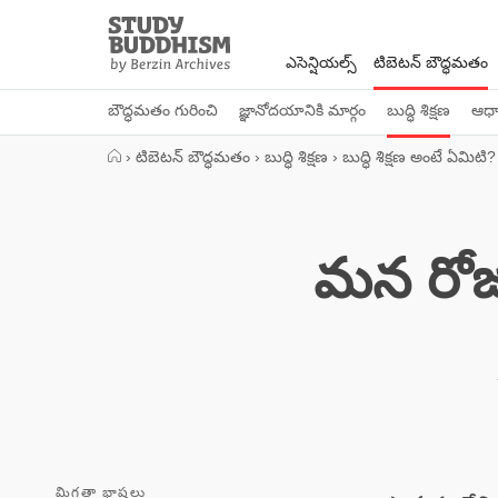
Close
Study
Buddhism
ఎసెన్షియల్స్
టిబెటన్ బౌద్ధమతం
Home
బౌద్ధమతం గురించి
జ్ఞానోదయానికి మార్గం
బుద్ధి శిక్షణ
ఆధ్య
›
టిబెటన్ బౌద్ధమతం
›
బుద్ధి శిక్షణ
›
బుద్ధి శిక్షణ అంటే ఏమిటి?
మన రోజు
మిగతా భాషలు