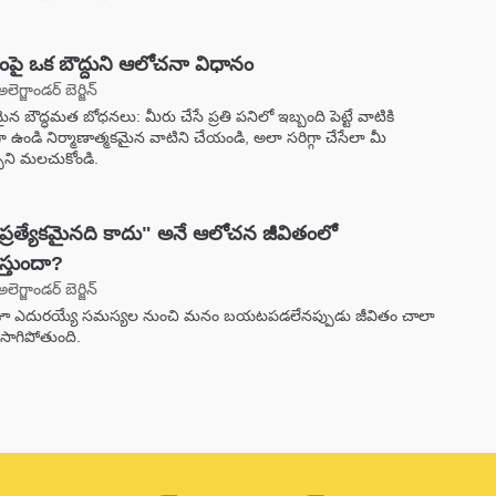
ంపై ఒక బౌద్దుని ఆలోచనా విధానం
అలెగ్జాండర్ బెర్జిన్
్తమైన బౌద్ధమత బోధనలు: మీరు చేసే ప్రతి పనిలో ఇబ్బంది పెట్టే వాటికి
 ఉండి నిర్మాణాత్మకమైన వాటిని చేయండి, అలా సరిగ్గా చేసేలా మీ
ుని మలచుకోండి.
ప్రత్యేకమైనది కాదు" అనే ఆలోచన జీవితంలో
స్తుందా?
అలెగ్జాండర్ బెర్జిన్
రోజూ ఎదురయ్యే సమస్యల నుంచి మనం బయటపడలేనప్పుడు జీవితం చాలా
 సాగిపోతుంది.