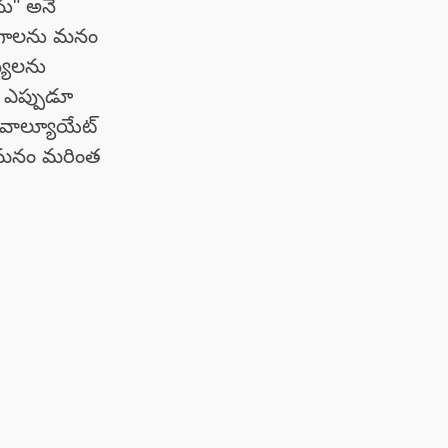
ేను" అనే
ేగాలను మనం
్యలను
ి ఎప్పుడూ
ఎవాల్యూయేట్
ు మనం మరింత