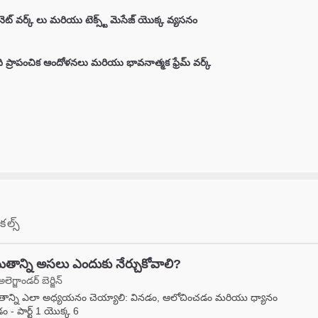
నెట్ వర్క్ లు మరియు టెక్స్ట్ మెసేజ్ యొక్క వ్యసనం
ి ప్రాపంచిక ఆందోళనలు మరియు భావనాత్మక ఫ్రేమ్ వర్క్
కల్స్
మతాన్ని అసలు ఎందుకు నేర్చుకోవాలి?
అలెగ్జాండర్ బెర్జిన్
తాన్ని ఎలా అధ్యయనం చెయ్యాలి: వినడం, ఆలోచించడం మరియు ధ్యానం
 - పార్ట్ 1 యొక్క 6