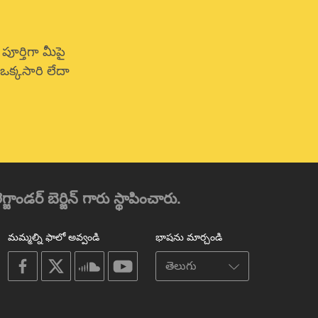
పూర్తిగా మీపై
క్కసారి లేదా
జాండర్ బెర్జిన్ గారు స్థాపించారు.
మమ్మల్ని ఫాలో అవ్వండి
భాషను మార్చండి
on
on
on
on
facebook
X
soundcloud
youtube