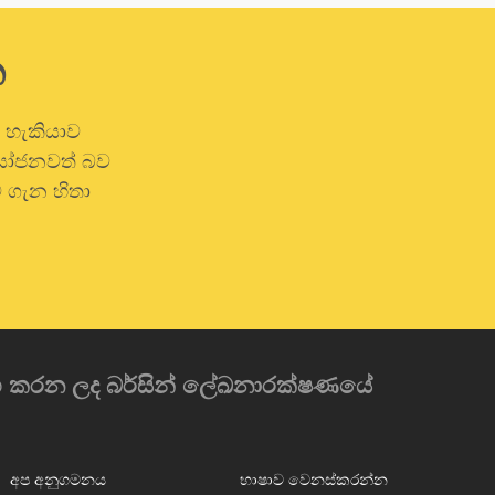
න
ි හැකියාව
රයෝජනවත් බව
 ගැන හිතා
රම්භ කරන ලද බර්සින් ලේඛනාරක්ෂණයේ
අප අනුගමනය
භාෂාව වෙනස්කරන්න