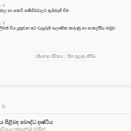
 2
ජාල හා කෙටි පණිවිඩවලට ඇබ්බැහි වීම
 3
ලිමත් විය යුතුවන අට වැදෑරුම් ලෞකික කරුණු හා සංකල්පීය රාමුව
එදිනෙදා ජීවිතය
සිත පුහුණු කිරීම
 දෑ
ය පිළිබඳ බෞද්ධ දෘෂ්ටිය
ූරී ඇලෙක්සැන්ඩර් බර්සින්