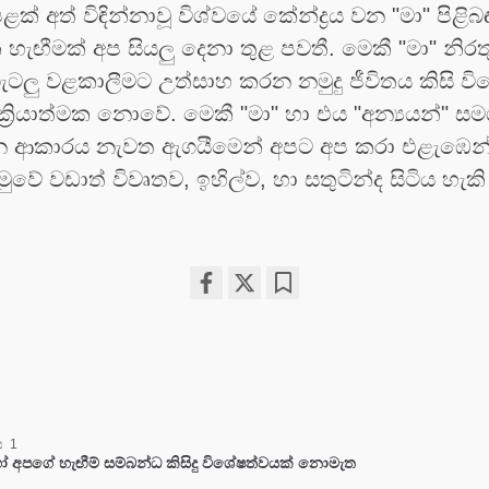
ක් අත් විඳින්නාවූ විශ්වයේ කේන්ද්‍රය වන "මා" පිළිබ
ැඟීමක් අප සියලු දෙනා තුළ පවතී. මෙකී "මා" නිරත
ටලු වළකාලීමට උත්සාහ කරන නමුදු ජීවිතය කිසි විට
ි ක්‍රියාත්මක නොවේ. මෙකී "මා" හා එය "අන්‍යයන්" සම
න ආකාරය නැවත ඇගයීමෙන් අපට අප කරා එළැඹෙන්
මුවේ වඩාත් විවෘතව, ඉහිල්ව, හා සතුටින්ද සිටිය හැ
Share
Bookmark
on
facebook
 1
 අපගේ හැඟීම් සම්බන්ධ කිසිදු විශේෂත්වයක් නොමැත