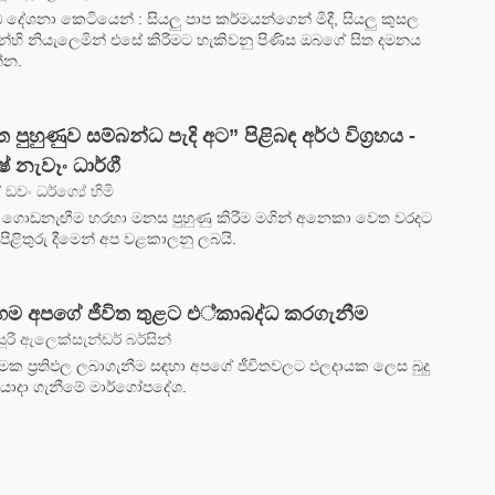
 දේශනා කෙටියෙන් : සියලු පාප කර්මයන්ගෙන් මිදී, සියලු කුසල
ාවන්හි නියැලෙමින් එසේ කිරීමට හැකිවනු පිණිස ඔබගේ සිත දමනය
්න.
ත පුහුණුව සම්බන්ධ පැදි අට” පිළිබඳ අර්ථ විග්‍රහය -
 නැවෑං ධාර්ගී
වං ධර්ග්‍යේ හිමි
 ගොඩනැඟීම හරහා මනස පුහුණු කිරීම මගින් අනෙකා වෙත වරදට
 පිළිතුරු දීමෙන් අප වළකාලනු ලබයි.
 දහම අපගේ ජීවිත තුළට එ්කාබද්ධ කරගැනීම
ූරී ඇලෙක්සැන්ඩර් බර්සින්
මක ප්‍රතිඵල ලබාගැනීම සඳහා අපගේ ජීවිතවලට ඵලදායක ලෙස බුදු
ොදා ගැනීමේ මාර්ගෝපදේශ.