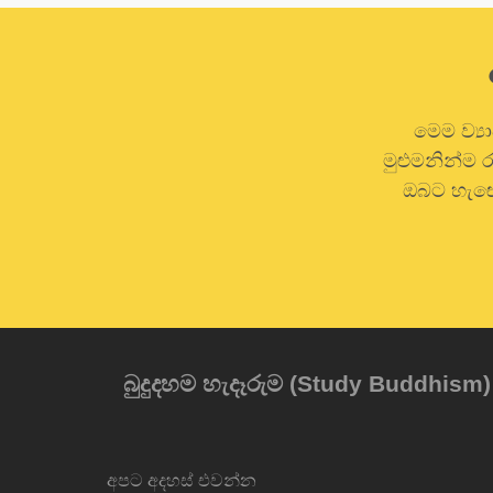
මෙම ව්‍ය
මුළුමනින්ම
ඔබට හැඟේ
බුදුදහම හැදෑරුම (Study Buddhism
අපට අදහස් එවන්න