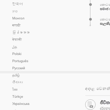
한국어
කොටස
සමාජ 
ລາວ
Монгол
කොටස
සැලකි
मराठी
မြန်မာဘာသာ
नेपाली
پنجابی
Polski
Português
Русский
தமிழ்
తెలుగు
අදාළ වෙනත්
ไทย
Türkçe
ජීවිත
Українська
දර්ශනස