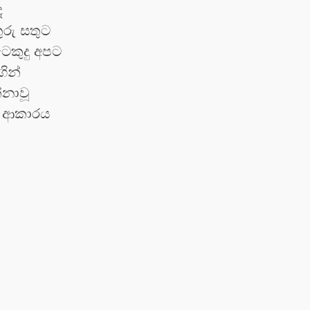
ඳ
ුරු සතුට
ෙකුදු අපට
ගින්
නාවූ
කි ආකාරය