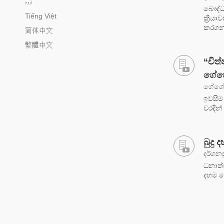
اُردو
බෞද්ධ
Tiếng Việt
ක්‍රිය
කරගන
简体中文
繁體中文
“චිත්
ගේෂේ
ගේශේ ඞ
ඉවසීම
වරදින්
බුදු
දර්ශනස
ධනාත්
දහම ය