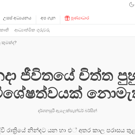
උසස් අධ්‍යයනය
අප ගැන
පුණ්‍යාධාර
 කෘති
ආධ්‍යාත්මික ගුරුවරු
 කුමක්ද?
දා ජීවිතයේ චිත්ත පු
විශේෂත්වයක් නොමැ
දර්ශනසූරී ඇලෙක්සැන්ඩර් බර්සින්
වී රාත්‍රියේ නින්දට යන හා එ් අතර කාල පරාසය තුළ