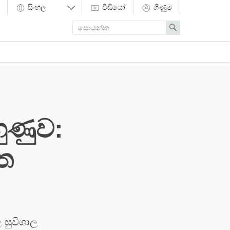
වීඩියෝ
ගිණුම
Enter
Search
search
term
හුණුව:
ත
 සුවිශාල