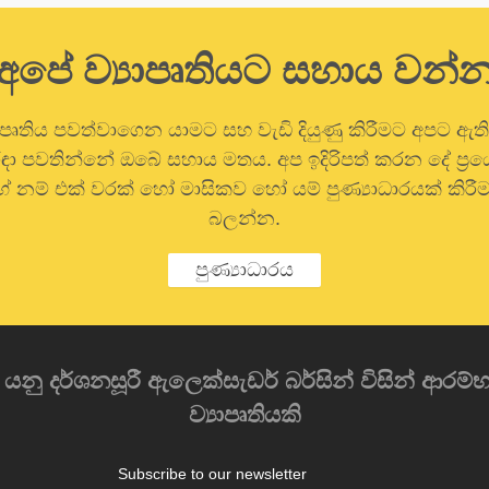
අපේ ව්‍යාපෘතියට සහාය වන්
ාපෘතිය පවත්වාගෙන යාමට සහ වැඩි දියුණු කිරීමට අපට ඇත
 රඳා පවතින්නේ ඔබේ සහාය මතය. අප ඉදිරිපත් කරන දේ ප්‍
 නම් එක් වරක් හෝ මාසිකව හෝ යම් පුණ්‍යාධාරයක් කිරීම
බලන්න.
පුණ්‍යාධාරය
) යනු දර්ශනසූරී ඇලෙක්සැඩර් බර්සින් විසින් ආ
ව්‍යාපෘතියකි
Subscribe to our newsletter