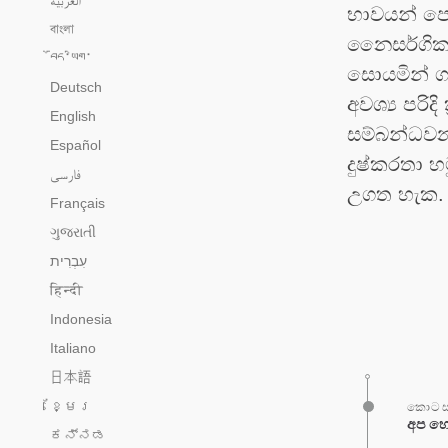
භාවයන් පෙළ
বাংলা
නෛසර්ගික හ
བོད་ཡིག་
සොයමින් ගැ
Deutsch
අවශ්‍ය පරිද
English
සම්බන්ධව
Español
දුෂ්කරතා හ
فارسی
උගත හැක.
Français
ગુજરાતી
हिन्दी
Indonesia
Italiano
日本語
ខ្មែរ
කොටස
අප හෝ
ಕನ್ನಡ