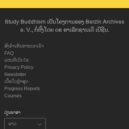
Study Buddhism ເປັນໂຄງການຂອງ Berzin Archives
e. V., ກໍ່ຕັ້ງໂດຍ ດຣ ອາເລັກຊານເດີ ເບີຊີນ.
ສົ່ງຄຳເຫັນຫາພວກເຮົາ
FAQ
ແຜນທີ່ເວັບໄຊ
Privacy Policy
Newsletter
ເນື້ອໃນຫຼ້າສຸດ
Progress Reports
Courses
ປ່ຽນພາສາ