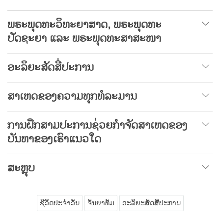
ພຣະພຸດທະວິທະຍາສາດ, ພຣະພຸດທະ
ປັດຊະຍາ ແລະ ພຣະພຸດທະສາສະໜາ
ອະລິຍະສັດສີ່ປະການ
ສາເຫດຂອງຄວາມທຸກທໍລະມານ
ການຝຶກສາມປະການຊ່ວຍກຳຈັດສາເຫດຂອງ
ບັນຫາຂອງເຮົາແນວໃດ
ສະຫຼຸບ
ຊີວິດປະຈຳວັນ
ຈັນຍາທັມ
ອະລິຍະສັດສີ່ປະການ