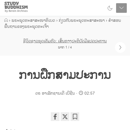
Close
Study
Buddhism
Home
›
ພຣະພຸດທະສາສະໜາທິເບດ
›
ກ່ຽວກັບພຣະພຸດທະສາສະໜາ
›
ຄຳສອນ
ພື້ນຖານຂອງພຣະພຸດທະເຈົ້າ
ຊີວິດຊາວພຸດເຕັມຕົວ: ເສັ້ນທາງປະຕິບັດມີແປດປະການ
ພາກ 1 / 4
ການຝຶກສາມປະການ
ດຣ ອາເລັກຊານເດີ ເບີຊີນ
02:57
Share
Bookmark