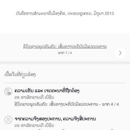
ບັນທຶກການສຳມະນາທີ່ເມືອງຄີຟ, ປະເທດຢູເຄຣນ, ມິຖຸນາ 2013
ຊີວິດຊາວພຸດເຕັມຕົວ: ເສັ້ນທາງປະຕິບັດມີແປດປະການ
ພາກ 1 / 4
ເນື້ອໃນທີ່ກ່ຽວຂ້ອງ
ຄວາມເຫັນ ແລະ ເຈດຕະນາທີ່ຖືກຕ້ອງ
ດຣ ອາເລັກຊານເດີ ເບີຊີນ
ຊີວິດຊາວພຸດເຕັມຕົວ: ເສັ້ນທາງປະຕິບັດມີແປດປະການ - ພາກ 4 / 4
ຈາກຄວາມຈິງສອງປະການ, ຄວາມຈິງສີ່ປະການ
ດຣ ອາເລັກຊານເດີ ເບີຊີນ