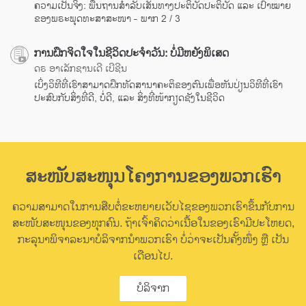
ຄວາມເປັນຈິງ: ພື້ນຖານສຳລັບເສັ້ນທາງປະຕິບັດປະຕິບັດ ແລະ ເປົ້າໝາຍ
ຂອງພຣະພຸດທະສາສະໜາ - ພາກ 2 / 3
ການຝຶກຈິດໃຈໃນຊີວິດປະຈຳວັນ: ບໍ່ມີຫຍັງພິເສດ
ດຣ ອາເລັກຊານເດີ ເບີຊີນ
ເບິ່ງວິທີທີ່ເຮົາສາມາດຝຶກທັດສານາຄະຕິຂອງຕົນເພື່ອຫັນປ່ຽນວິທີທີ່ເຮົາ
ປະສົບກັບສິ່ງທີ່ດີ, ບໍ່ດີ, ແລະ ສິ່ງທີ່ໜ້າກຽດຊັງໃນຊີວິດ
ສະໜັບສະໜຸນໂຄງການຂອງພວກເຮົາ
ຄວາມສາມາດໃນການສືບຕໍ່ຂະຫຍາຍເວັບໄຊຂອງພວກເຮົາຂຶ້ນກັບການ
ສະໜັບສະໜຸນຂອງທຸກຄົນ. ຖ້າເຈົ້າຄິດວ່າເນື້ອໃນຂອງເຮົາມີປະໂຫຍດ,
ກະລຸນາພິຈາລະນາບໍລິຈາກນຳພວກເຮົາ ບໍ່ວ່າຈະເປັນຄັ້ງໜຶ່ງ ຫຼື ເປັນ
ເດືອນໄປ.
ບໍລິຈາກ