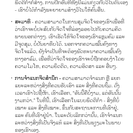
ພຶດຕິກຳກໍ່ສ້າງ. ການຝຶກອັນທີໜຶ່ງນີ້ແມ່ນກ່ຽວກັບວິໄນຕົນເອງ
- ເຮົາບໍ່ໄດ້ກຳລັງພະຍາຍາມສ້າງວິໄນໃຫ້ຄົນອື່ນ.
ສະມາທິ
- ຄວາມສາມາດໃນການສຸມຈິດໃຈຂອງເຮົາເພື່ອທີ່
ວ່າເຮົາຈະບໍ່ປະສົບກັບຈິດໃຈທີ່ລ່ອງລອຍໄປກັບຄວາມຄິດ
ພາຍນອກຕ່າງໆ. ເຮົາເຮັດໃຫ້ຈິດໃຈຂອງເຮົາແຫຼມຄົມ ແລະ
ມີຈຸດສຸມ, ບໍ່ປັນຍາທຶບໄດ້. ນອກຈາກຄວາມໝັ້ນຄົງທາງ
ຈິດໃຈແລ້ວ, ຍັງຈຳເປັນທີ່ຈະຕ້ອງພັດທະນາຄວາມໝັ້ນຄົງ
ທາງອາລົມ, ເພື່ອທີ່ວ່າຈິດໃຈຂອງເຮົາຈະບໍ່ຖືກຄອບງຳໂດຍ
ຄວາມໂມໂຫ, ຄວາມຍຶດຕິດ, ຄວາມອິດສາ ແລະ ອື່ນໆ.
ການຈຳແນກຈິດສຳນຶກ -
ຄວາມສາມາດຈຳແນກ ຫຼື ແຍກ
ແຍະລະຫວ່າງສິ່ງທີ່ຄວນຮັບເອົາ ແລະ ສິ່ງທີ່ຄວນຖິ້ມ. ດັ່ງ
ເວລາເຮົາໄປຊື້ຜັກ, ເຮົາເລືອກ, “ອັນນີ້ຄືບໍ່ງາມ, ແຕ່ອັນນັ້ນ
ງາມກວ່າ.” ໃນທີ່ນີ້, ເຮົາເລືອກໃນແບບພຶດຕິກຳ - ສິ່ງທີ່ບໍ່
ເໝາະ ແລະ ສິ່ງທີ່ເໝາະ, ຂຶ້ນກັບສະຖານະການທີ່ເຮົາຢູ່,
ແລະ ຄົນທີ່ເຮົາຢູ່ນຳ. ໃນລະດັບເລິກກວ່ານັ້ນ, ເຮົາຈຳແນກ
ລະຫວ່າງສິ່ງທີ່ເປັນຈິງແທ້ ແລະ ສິ່ງທີ່ເປັນພຽງມະໂນພາບ
ຂອງເຮົາເອງ.