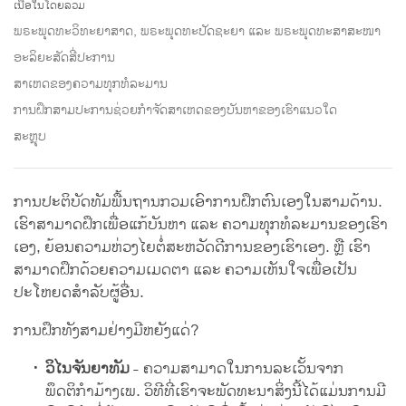
on
ເນື້ອໃນໂດຍລວມ
facebook
ພຣະພຸດທະວິທະຍາສາດ, ພຣະພຸດທະປັດຊະຍາ ແລະ ພຣະພຸດທະສາສະໜາ
ອະລິຍະສັດສີ່ປະການ
ສາເຫດຂອງຄວາມທຸກທໍລະມານ
ການຝຶກສາມປະການຊ່ວຍກຳຈັດສາເຫດຂອງບັນຫາຂອງເຮົາແນວໃດ
ສະຫຼຸບ
ການປະຕິບັດທັມພື້ນຖານກວມເອົາການຝຶກຕົນເອງໃນສາມດ້ານ.
ເຮົາສາມາດຝຶກເພື່ອແກ້ບັນຫາ ແລະ ຄວາມທຸກທໍລະມານຂອງເຮົາ
ເອງ, ຍ້ອນຄວາມຫ່ວງໄຍຕໍ່ສະຫວັດດີການຂອງເຮົາເອງ. ຫຼື ເຮົາ
ສາມາດຝຶກດ້ວຍຄວາມເມດຕາ ແລະ ຄວາມເຫັນໃຈເພື່ອເປັນ
ປະໂຫຍດສຳລັບຜູ້ອື່ນ.
ການຝຶກທັງສາມຢ່າງມີຫຍັງແດ່?
ວິໄນຈັນຍາທັມ
- ຄວາມສາມາດໃນການລະເວັ້ນຈາກ
ພຶດຕິກຳມ້າງເພ. ວິທີທີ່ເຮົາຈະພັດທະນາສິ່ງນີ້ໄດ້ແມ່ນການມີ