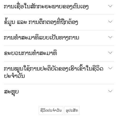
ການເຊື່ອໃນສັກກະຍະພາບຂອງຕົນເອງ
ຂໍ້ມູນ ແລະ ການຕຶກຕອງທີ່ຖືກຕ້ອງ
ການທຳສະມາທິແບບເປັນທາງການ
ຂະບວນການທຳສະມາທິ
ການໝູນໃຊ້ການປະຕິບັດຂອງເຮົາເຂົ້າໃນຊີວິດ
ປະຈຳວັນ
ສະຫຼຸບ
ຊີວິດປະຈຳວັນ
ອຸປະສັກ