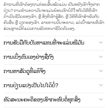
ຄຳຖາມທີ່ເຮົາຕ້ອງຖາມກ່ອນອື່ນໝົດແມ່ນ ເປັນຫຍັງເຮົາຈິ່ງຢາກ
ປ່ຽນ? ຕາມທຳມະດາມັນຈະແມ່ນຍ້ອນເຮົາບໍ່ດີໃຈກັບວິທີທີ່ເຮົາ
ດຳເນີນຊີວິດຂອງເຮົາ, ຫຼື ສິ່ງທີ່ເຮົາຮູ້ສຶກ, ຫຼື ວິທີທີ່ເຮົາສຳພັນກັບ
ຄົນອື່ນ ຫຼື ວຽກຂອງເຮົາ. ລາຍການນັ້ນຈະຍາວ, ແຕ່ເປົ້າໝາຍທີ່ເຮົາ
ສ່ວນຫຼາຍມີກໍແມ່ນການພັດທະນາຊີວິດຕົນເອງ.
ການຮັບມືກັບບັນຫາແທນທີ່ຈະແລ່ນໜີມັນ
ການເບິ່ງຕົນເອງຢ່າງຊື່ກົງ
ການຫາສັດຕູທີ່ແທ້ຈິງ
ການປ່ຽນແປງເປັນໄປໄດ້ບໍ່?
ທັດສະນະຄະຕິຂອງເຮົາກະທົບຕໍ່ທຸກສິ່ງ