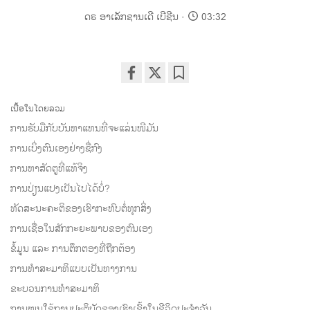
ດຣ ອາເລັກຊານເດີ ເບີຊີນ
03:32
Share
Bookmark
on
ເນື້ອໃນໂດຍລວມ
facebook
ການຮັບມືກັບບັນຫາແທນທີ່ຈະແລ່ນໜີມັນ
ການເບິ່ງຕົນເອງຢ່າງຊື່ກົງ
ການຫາສັດຕູທີ່ແທ້ຈິງ
ການປ່ຽນແປງເປັນໄປໄດ້ບໍ່?
ທັດສະນະຄະຕິຂອງເຮົາກະທົບຕໍ່ທຸກສິ່ງ
ການເຊື່ອໃນສັກກະຍະພາບຂອງຕົນເອງ
ຂໍ້ມູນ ແລະ ການຕຶກຕອງທີ່ຖືກຕ້ອງ
ການທຳສະມາທິແບບເປັນທາງການ
ຂະບວນການທຳສະມາທິ
ການໝູນໃຊ້ການປະຕິບັດຂອງເຮົາເຂົ້າໃນຊີວິດປະຈຳວັນ