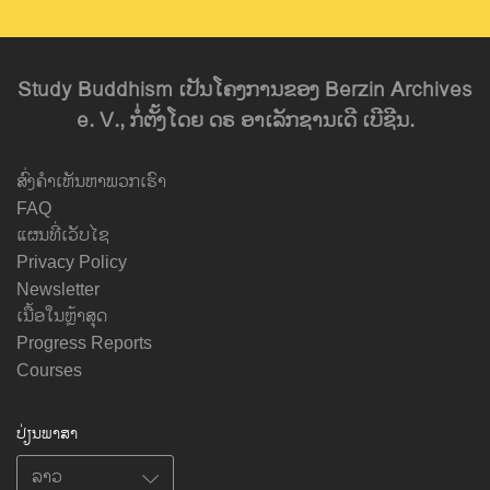
Study Buddhism ເປັນໂຄງການຂອງ Berzin Archives
e. V., ກໍ່ຕັ້ງໂດຍ ດຣ ອາເລັກຊານເດີ ເບີຊີນ.
ສົ່ງຄຳເຫັນຫາພວກເຮົາ
FAQ
ແຜນທີ່ເວັບໄຊ
Privacy Policy
Newsletter
ເນື້ອໃນຫຼ້າສຸດ
Progress Reports
Courses
ປ່ຽນພາສາ