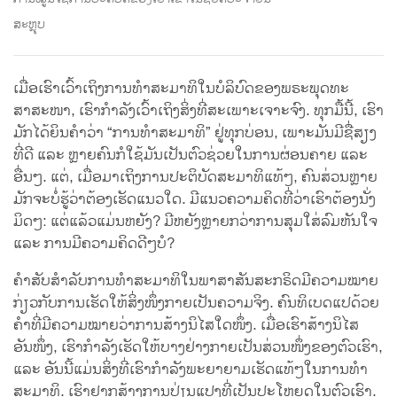
ສະຫຼຸບ
ເມື່ອເຮົາເວົ້າເຖິງການທຳສະມາທິໃນບໍລິບົດຂອງພຣະພຸດທະ
ສາສະໜາ, ເຮົາກຳລັງເວົ້າເຖິງສິ່ງທີ່ສະເພາະເຈາະຈົງ. ທຸກມື້ນີ້, ເຮົາ
ມັກໄດ້ຍິນຄຳວ່າ “ການທຳສະມາທິ” ຢູ່ທຸກບ່ອນ, ເພາະມັນມີຊື່ສຽງ
ທີ່ດີ ແລະ ຫຼາຍຄົນກໍໃຊ້ມັນເປັນຕົວຊ່ວຍໃນການຜ່ອນຄາຍ ແລະ
ອື່ນໆ. ແຕ່, ເມື່ອມາເຖິງການປະຕິບັດສະມາທິແທ້ໆ, ຄົນສ່ວນຫຼາຍ
ມັກຈະບໍ່ຮູ້ວ່າຕ້ອງເຮັດແນວໃດ. ມີແນວຄວາມຄິດທີ່ວ່າເຮົາຕ້ອງນັ່ງ
ມິດໆ: ແຕ່ແລ້ວແມ່ນຫຍັງ? ມີຫຍັງຫຼາຍກວ່າການສຸມໃສ່ລົມຫັນໃຈ
ແລະ ການມີຄວາມຄິດດີໆບໍ?
ຄໍາສັບສຳລັບການທຳສະມາທິໃນພາສາສັນສະກຣິດມີຄວາມໝາຍ
ກ່ຽວກັບການເຮັດໃຫ້ສິ່ງໜຶ່ງກາຍເປັນຄວາມຈິງ. ຄົນທິເບດແປດ້ວຍ
ຄຳທີ່ມີຄວາມໝາຍວ່າການສ້າງນິໄສໃດໜຶ່ງ. ເມື່ອເຮົາສ້າງນິໄສ
ອັນໜຶ່ງ, ເຮົາກຳລັງເຮັດໃຫ້ບາງຢ່າງກາຍເປັນສ່ວນໜຶ່ງຂອງຕົວເຮົາ,
ແລະ ອັນນີ້ແມ່ນສິ່ງທີ່ເຮົາກຳລັງພະຍາຍາມເຮັດແທ້ໆໃນການທຳ
ສະມາທິ. ເຮົາຢາກສ້າງການປ່ຽນແປງທີ່ເປັນປະໂຫຍດໃນຕົວເຮົາ.