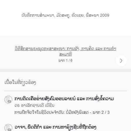
ບັນທຶກການສຳມະນາ, ມົດສະກູ, ຣັດເຊຍ, ພຶສະພາ 2009
ວິທີສຶກສາພຣະພຸດທະສາສະໜາ: ການຟັງ, ການຄິດ ແລະ ການທຳ
ສະມາທິ
ພາກ 1 / 6
ເນື້ອໃນທີ່ກ່ຽວຂ້ອງ
ການຕິດເຄືອຂ່າຍສັງຄົມອອນລາຍນ໌ ແລະ ການສົ່ງຂໍ້ຄວາມ
ດຣ ອາເລັກຊານເດີ ເບີຊີນ
ການຝຶກຈິດໃຈໃນຊີວິດປະຈຳວັນ: ບໍ່ມີຫຍັງພິເສດ - ພາກ 2 / 3
ວາຈາ, ພຶດຕິກຳ ແລະ ການຫາລ້ຽງຊີບທີ່ຖືກຕ້ອງ