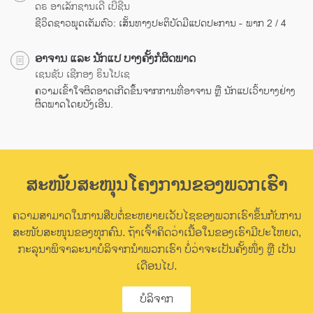
ດຣ ອາເລັກຊານເດີ ເບີຊີນ
ຊີວິດຊາວພຸດເຕັມຕົວ: ເສັ້ນທາງປະຕິບັດມີແປດປະການ - ພາກ 2 / 4
ອາຈານ ແລະ ນັກແປ ບາງຄັ້ງກໍຜິດພາດ
ເຊນຊັບ ເຊີກອງ ຣິນໂປເຊ
ຄວາມເຂົ້າໃຈຜິດອາດເກີດຂຶ້ນຈາກການທີ່ອາຈານ ຫຼື ນັກແປເວົ້າບາງຢ່າງ
ຜິດພາດໂດຍບັງເອີນ.
ສະໜັບສະໜຸນໂຄງການຂອງພວກເຮົາ
ຄວາມສາມາດໃນການສືບຕໍ່ຂະຫຍາຍເວັບໄຊຂອງພວກເຮົາຂຶ້ນກັບການ
ສະໜັບສະໜຸນຂອງທຸກຄົນ. ຖ້າເຈົ້າຄິດວ່າເນື້ອໃນຂອງເຮົາມີປະໂຫຍດ,
ກະລຸນາພິຈາລະນາບໍລິຈາກນຳພວກເຮົາ ບໍ່ວ່າຈະເປັນຄັ້ງໜຶ່ງ ຫຼື ເປັນ
ເດືອນໄປ.
ບໍລິຈາກ