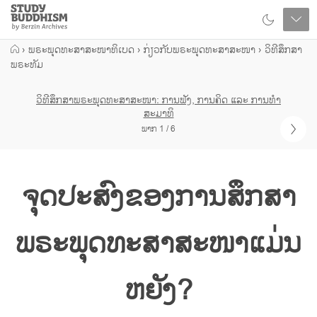
Close
Study
Buddhism
Home
›
ພຣະພຸດທະສາສະໜາທິເບດ
›
ກ່ຽວກັບພຣະພຸດທະສາສະໜາ
›
ວິທີສຶກສາ
ພຣະທັມ
ວິທີສຶກສາພຣະພຸດທະສາສະໜາ: ການຟັງ, ການຄິດ ແລະ ການທຳ
ສະມາທິ
ພາກ 1 / 6
ຈຸດປະສົງຂອງການສຶກສາ
ພຣະພຸດທະສາສະໜາແມ່ນ
ຫຍັງ?