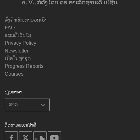
e. V., ກໍ່ຕັ້ງໂດຍ ດຣ ອາເລັກຊານເດີ ເບີຊີນ.
ສົ່ງຄຳເຫັນຫາພວກເຮົາ
FAQ
ແຜນທີ່ເວັບໄຊ
Privacy Policy
Newsletter
ເນື້ອໃນຫຼ້າສຸດ
Progress Reports
Courses
ປ່ຽນພາສາ
ຕິດຕາມພວກເຮົາທີ່
on
on
on
on
facebook
X
soundcloud
youtube