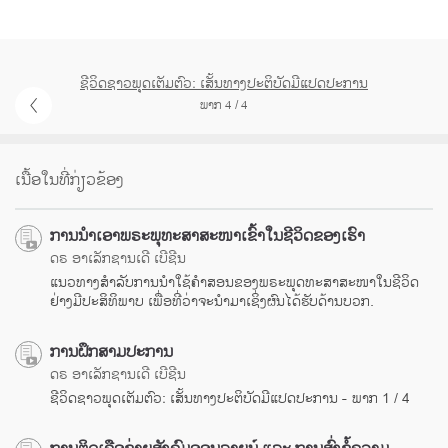
ຊີວິດຊາວພຸດເຕັມຕົວ: ເສັ້ນທາງປະຕິບັດມີແປດປະການ
ພາກ 4 / 4
ເນື້ອໃນທີ່ກ່ຽວຂ້ອງ
ການນຳເອາພຣະພຸທະສາສະໜາເຂົ້າໃນຊີວິດຂອງເຮົາ
ດຣ ອາເລັກຊານເດີ ເບີຊີນ
ແນວທາງສຳລັບການນຳໃຊ້ຄຳສອນຂອງພຣະພຸດທະສາສະໜາໃນຊີວິດ
ຢ່າງມີປະສິທິພາບ ເພື່ອທີ່ວ່າຈະນຳມາເຊິ່ງຜົນໄດ້ຮັບດ້ານບວກ.
ການຝຶກສາມປະການ
ດຣ ອາເລັກຊານເດີ ເບີຊີນ
ຊີວິດຊາວພຸດເຕັມຕົວ: ເສັ້ນທາງປະຕິບັດມີແປດປະການ - ພາກ 1 / 4