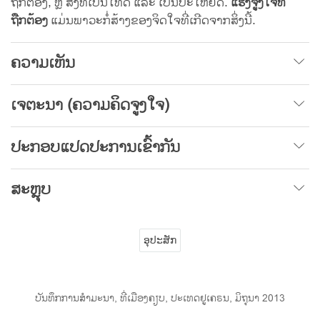
ຖືກຕ້ອງ, ຫຼື ສິ່ງທີ່ເປັນໂທດ ແລະ ເປັນປະໂຫຍດ.
ແຮງຈູງໃຈທີ່
ຖືກຕ້ອງ
ແມ່ນພາວະກໍ່ສ້າງຂອງຈິດໃຈທີ່ເກີດຈາກສິ່ງນີ້.
ຄວາມເຫັນ
ເຈຕະນາ
(
ຄວາມຄິດຈູງໃຈ
)
ປະກອບແປດປະການເຂົ້າກັນ
ສະຫຼຸບ
ອຸປະສັກ
ບັນທຶກການສຳມະນາ, ທີ່ເມືອງຄຽບ, ປະເທດຢູເຄຣນ, ມິຖຸນາ 2013