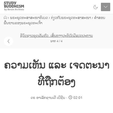
Close
Study
Buddhism
Home
›
ພຣະພຸດທະສາສະໜາທິເບດ
›
ກ່ຽວກັບພຣະພຸດທະສາສະໜາ
›
ຄຳສອນ
ພື້ນຖານຂອງພຣະພຸດທະເຈົ້າ
ຊີວິດຊາວພຸດເຕັມຕົວ: ເສັ້ນທາງປະຕິບັດມີແປດປະການ
ພາກ 4 / 4
ຄວາມເຫັນ ແລະ ເຈດຕະນາ
ທີ່ຖືກຕ້ອງ
ດຣ ອາເລັກຊານເດີ ເບີຊີນ
02:01