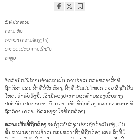
Share
Bookmark
on
ເນື້ອໃນໂດຍລວມ
facebook
ຄວາມເຫັນ
ເຈຕະນາ (ຄວາມຄິດຈູງໃຈ)
ປະກອບແປດປະການເຂົ້າກັນ
ສະຫຼຸບ
ຈິດສຳນຶກທີ່ມີການຈຳແນກແມ່ນການຈຳແນກລະຫວ່າງສິ່ງທີ່
ຖືກຕ້ອງ ແລະ ສິ່ງທີ່ບໍ່ຖືກຕ້ອງ, ສິ່ງທີ່ເປັນປະໂຫຍດ ແລະ ສິ່ງທີ່ເປັນ
ໂທດ. ສຳລັບສິ່ງນີ້, ເຮົາມີສອງປະການສຸດທ້າຍຂອງເສັ້ນທາງ
ປະຕິບັດແປດປະການ ຄື: ຄວາມເຫັນທີ່ຖືກຕ້ອງ ແລະ ເຈດຕະນາທີ່
ຖືກຕ້ອງ (ຄວາມຄິດແຮງຈູງໃຈທີ່ຖືກຕ້ອງ).
ຄວາມເຫັນທີ່ຖືກຕ້ອງ
ຈະກ່ຽວກັບສິ່ງທີ່ເຮົາເຊື່ອວ່າເປັນຈິງ, ບົນ
ພື້ນຖານຂອງການຈຳແນກລະຫວ່າງສິ່ງທີ່ຖືກຕ້ອງ ແລະ ສິ່ງທີ່ບໍ່