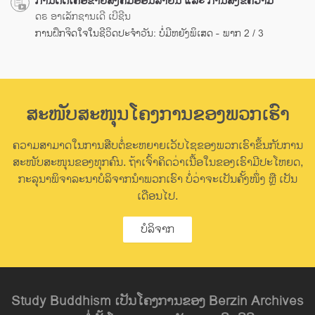
ການຕິດເຄືອຂ່າຍສັງຄົມອອນລາຍນ໌ ແລະ ການສົ່ງຂໍ້ຄວາມ
ດຣ ອາເລັກຊານເດີ ເບີຊີນ
ການຝຶກຈິດໃຈໃນຊີວິດປະຈຳວັນ: ບໍ່ມີຫຍັງພິເສດ - ພາກ 2 / 3
ສະໜັບສະໜຸນໂຄງການຂອງພວກເຮົາ
ຄວາມສາມາດໃນການສືບຕໍ່ຂະຫຍາຍເວັບໄຊຂອງພວກເຮົາຂຶ້ນກັບການ
ສະໜັບສະໜຸນຂອງທຸກຄົນ. ຖ້າເຈົ້າຄິດວ່າເນື້ອໃນຂອງເຮົາມີປະໂຫຍດ,
ກະລຸນາພິຈາລະນາບໍລິຈາກນຳພວກເຮົາ ບໍ່ວ່າຈະເປັນຄັ້ງໜຶ່ງ ຫຼື ເປັນ
ເດືອນໄປ.
ບໍລິຈາກ
Study Buddhism ເປັນໂຄງການຂອງ Berzin Archives