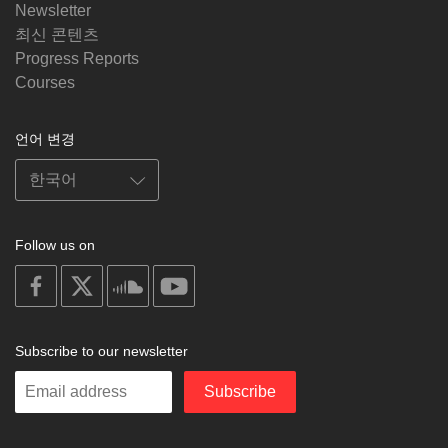
Newsletter
최신 콘텐츠
Progress Reports
Courses
언어 변경
Follow us on
on
on
on
on
facebook
X
soundcloud
youtube
Subscribe to our newsletter
Enter
Subscribe
your
email