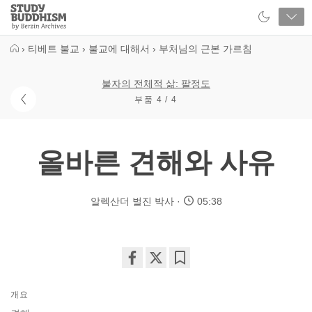
Close
Study
Buddhism
Home
›
티베트 불교
›
불교에 대해서
›
부처님의 근본 가르침
불자의 전체적 삶: 팔정도
부품 4 / 4
올바른 견해와 사유
알렉산더 벌진 박사
05:38
Share
Bookmark
on
개요
facebook