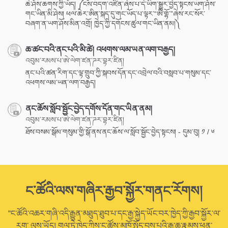
ཆེ་ཤོས་ཆགས་ཀྱི་ཡོད། ༼ངས་བདག་འཛིན་ཞེས་པ་དེ་ཡིག་སྒྱུར་བྱེད་སྟངས་ཡག་ཤོས་
གང་ཡིན་མི་ཤེས། ཕལ་ཆེར་ཨིན་སྐད་དུ་གང་ཡོད་པ་ལྟར་“ཨི་གྷོ་”ཞེས་རང་སོར་
བཞག་ན་ཡག་ཤོས་མིན་འགྲོ། ཁྱེད་ཀྱི་དགོངས་ཚུལ་གང་ཡིན་ནམ།༽
ཆ་ཚང་བའི་ནང་པའི་མི་ཚེ། འཕགས་ལམ་ཡན་ལག་བརྒྱད།
འབུམ་རམས་པ་ཨེ་ལེག་ཛན་ཌར་བྷར་ཛིན།
ནང་པའི་ཚན་རིག་དང་ལྟ་གྲུབ་ཀྱི་སྐབས་དོན་དང་འབྲེལ་བའི་བསླབ་པ་གསུམ་དང་
འཕགས་ལམ་ཡན་ལག་བརྒྱད།
ནང་ཆོས་སློབ་སྦྱོང་བྱེད་དགོས་དོན་གང་ཡིན་ནམ།
འབུམ་རམས་པ་ཨེ་ལེག་ཛན་ཌར་བྷར་ཛིན།
ཐོས་བསམ་སྒོམ་གསུམ་གྱི་སྒོ་ནས་ནང་ཆོས་ལ་སློབ་སྦྱོང་བྱེད་སྟངས། - དུམ་བུ། ༡ / ༦
ང་ཚོའི་ལས་གཞིར་རྒྱབ་སྐྱོར་གནང་རོགས།
“ང་ཚོའི་འཆར་གཞི་འདི་རྒྱུན་མཐུད་ཐུབ་པ་དང་རྒྱ་སྐྱེད་ཡོང་བར་ཁྱེད་ཀྱི་རྒྱབ་སྐྱོར་ལ་
རག་ ལུས་ཡོད། གལ་ཏེ་ཁྱེད་ཀྱིས་ང་ཚོས་མཁོ་སྤྲོད་བྱས་པའི་རྒྱུ་ཆ་རྣམས་ཕན་