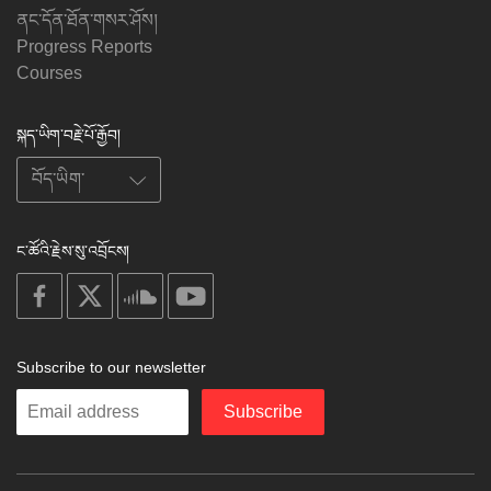
ནང་དོན་ཐོན་གསར་ཤོས།
Progress Reports
Courses
སྐད་ཡིག་བརྗེ་པོ་རྒྱོབ།
ང་ཚོའི་རྗེས་སུ་འབྲོངས།
on
on
on
on
facebook
X
soundcloud
youtube
Subscribe to our newsletter
Enter
Subscribe
your
email