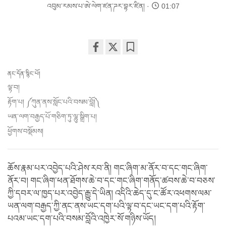
འབུམ་རམས་པ་ཨེ་ལེག་ཛན་ཌར་བྷར་ཛིན།
01:07
Share
Bookmark
on
ནང་དོན་སྙིང་པོ།
facebook
ལྟ་བ།
རྟོག་པ། ༼ཀུན་ནས་སློང་པའི་བསམ་བློ།༽
ཡན་ལག་བརྒྱད་པོ་གཅིག་ཏུ་ལྷུ་སྒྲིག་པ།
ཕྱོགས་བསྡོམས།
ཆོས་རྣམ་པར་འབྱེད་པའི་ཤེས་རབ་ནི། གང་ཞིག་མ་ནོར་བ་དང་གང་ཞིག་
ནོར་བ། གང་ཞིག་ཕན་ཐོགས་ཆེ་བ་དང་གང་ཞིག་གནོད་ཚབས་ཆེ་བ་བཅས་
ཀྱི་དབར་ལ་ཁྱད་པར་འབྱེད་རྒྱུ་དེ་ཡིན། འདིའི་ཆེད་དུ་ང་ཚོར་འཕགས་ལམ་
ཡན་ལག་བརྒྱད་ཀྱི་ནང་ནས་ཡང་དག་པའི་ལྟ་བ་དང་ཡང་དག་པའི་རྟོག་
པའམ་ཡང་དག་པའི་བསམ་བློའི་འཁྱེར་སོ་གཉིས་ཡོད།