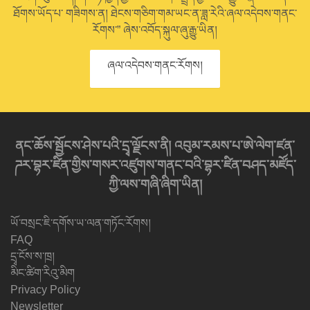
ཐོགས་ཡོད་པ་ གཟིགས་ན། ཐེངས་གཅིག་གམ་ཡང་ན་ཟླ་རེའི་ཞལ་འདེབས་གནང་
རོགས་” ཞེས་འབོད་སྐུལ་ཞུ་རྒྱུ་ཡིན།
ཞལ་འདེབས་གནང་རོགས།
ནང་ཆོས་སྦྱོངས་ཤེས་པའི་དྲྭ་ལྗོངས་ནི། འབུམ་རམས་པ་ཨེ་ལེག་ཛན་
ཌར་བྷར་ཛིན་གྱིས་གསར་འཛུགས་གནང་བའི་བྷར་ཛིན་བཤད་མཛོད་
ཀྱི་ལས་གཞི་ཞིག་ཡིན།
ཡོ་བསྲང་ཇི་དགོས་ཡ་ལན་གཏོང་རོགས།
FAQ
དྲྭ་ངོས་ས་ཁྲ།
མིང་ཚིག་རིའུ་མིག
Privacy Policy
Newsletter