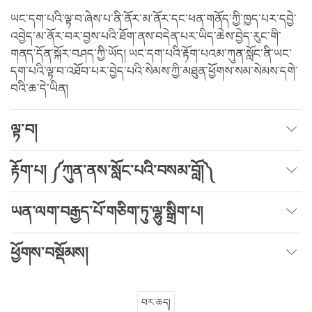
ཡང་དག་པའི་ལྟ་བ་ཞེས་པ་ནི་ནོར་མ་ནོར་དང་ཕན་གནོད་ཀྱི་ཁྱད་པར་དབྱེ་
འབྱེད་མ་ནོར་བར་བྱས་པའི་ཐོག་ནས་བདེན་པར་ཡིད་ཆེས་བྱེད་རུང་གི་
གནད་དོན་སྐོར་བཤད་ཀྱི་ཡོད། ཡང་དག་པའི་རྟོག་པའམ་ཀུན་སློང་ནི་ཡང་
དག་པའི་ལྟ་བ་འཐོབ་པར་བྱེད་པའི་སེམས་ཀྱི་མཐུན་ཕྱོགས་སམ་སེམས་དགེ་
བའི་ཆ་དེ་ཡིན།
ལྟ་བ།
རྟོག་པ། ༼ཀུན་ནས་སློང་པའི་བསམ་བློ།༽
ཡན་ལག་བརྒྱད་པོ་གཅིག་ཏུ་ལྷུ་སྒྲིག་པ།
ཕྱོགས་བསྡོམས།
བར་ཆད།