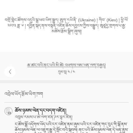
བགྲོ་གླེང་ཚོགས་འདུའི་སྒྲ་ཕབ་ཡིག་སྒྱུར། ཨུཀ་རཡི་ནི་ (Ukraine) ། ཀིབ་ (Kiev) ། ཕྱི་ལོ་
༢༠༡༣ ཟླ་ ༦ ། དབྱིན་སྐད་ནས་བསྟན་འཛིན་ཆོས་དབྱངས་ཀྱིས་བསྒྱུར། ཨཱཙཱརྱ་གྲགས་པ་རྒྱ་
མཚོས་རྩོམ་སྒྲིག་ཞུས།།
ཆ་ཚང་བའི་ནང་པའི་མི་ཚེ། འཕགས་ལམ་ཡན་ལག་བརྒྱད།
དུམ་བུ། ༤ / ༤
འབྲེལ་ཡོད་རྩོམ་ཡིག་ཁག
ཆོས་ཉམས་ལེན་དང་བདག་འཛིན།
འབུམ་རམས་པ་ཨེ་ལེག་ཛན་ཌར་བྷར་ཛིན།
ང་ཚོས་སྒྲོ་འདོགས་ཡོད་པའི་ངར་འཛིན་ནམ་ཞུམ་པའི་ངར་འཛིན་གང་རུང་གི་སྒོ་ནས་
ཆོས་ཉམས་ལེན་ལ་འཇུག་རྒྱུ་དེ་སྤོང་བའི་སྐབས། ནང་པའི་ཆོས་ཉམས་ལེན་དེ་ཕན་ནུས་