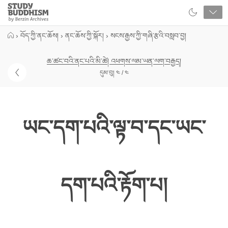
Close
Study
Buddhism
Home
›
བོད་ཀྱི་ནང་ཆོས།
›
ནང་ཆོས་ཀྱི་སྐོར།
›
སངས་རྒྱས་ཀྱི་གཞི་རྩའི་བསླབ་བྱ།
ཆ་ཚང་བའི་ནང་པའི་མི་ཚེ། འཕགས་ལམ་ཡན་ལག་བརྒྱད།
དུམ་བུ། ༤ / ༤
ཡང་དག་པའི་ལྟ་བ་དང་ཡང་
དག་པའི་རྟོག་པ།