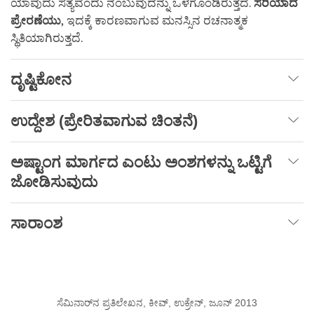
ಯಾವುದು ಸತ್ಯವೆಂದು ನಂಬುವುದನ್ನು ಒಳಗೊಂಡಿರುತ್ತದೆ.
ಸರಿಯಾದ
ಪ್ರೇರಣೆಯು,
ಇದಕ್ಕೆ ಕಾರಣವಾಗುವ ಮನಸ್ಸಿನ ರಚನಾತ್ಮಕ
ಸ್ಥಿತಿಯಾಗಿರುತ್ತದೆ.
ದೃಷ್ಟಿಕೋನ
ಉದ್ದೇಶ
(
ಪ್ರೇರಿತವಾಗುವ
ಚಿಂತನೆ
)
ಅಷ್ಟಾಂಗ
ಮಾರ್ಗದ
ಎಂಟು
ಅಂಶಗಳನ್ನು
ಒಟ್ಟಿಗೆ
ಜೋಡಿಸುವುದು
ಸಾರಾಂಶ
ಸೆಮಿನಾರ್‌ನ ಪ್ರತಿಲೇಖನ, ಕೀವ್, ಉಕ್ರೇನ್, ಜೂನ್ 2013