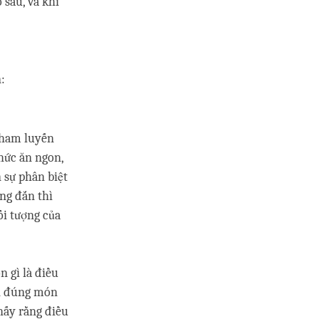
 sau, và khi
:
 tham luyến
hức ăn ngon,
 sự phân biệt
ng đắn thì
ối tượng của
n gì là điều
ăn đúng món
hấy rằng điều