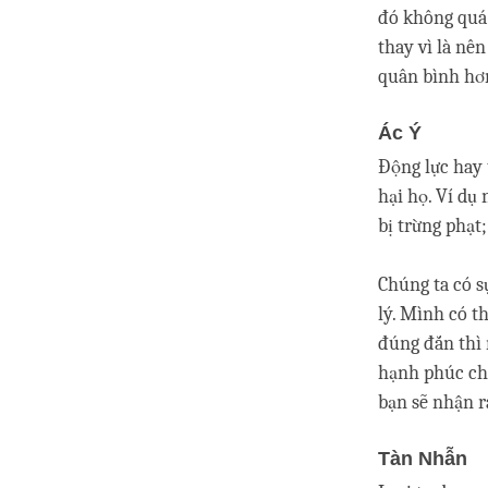
đó không quá 
thay vì là nê
quân bình hơ
Ác Ý
Động lực hay 
hại họ. Ví dụ 
bị trừng phạt;
Chúng ta có s
lý. Mình có t
đúng đắn thì 
hạnh phúc cho
bạn sẽ nhận r
Tàn Nhẫn