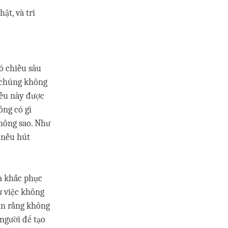
ật, và tri
ó chiều sâu
g chúng không
iều này được
ông có gì
hông sao. Như
 nếu hút
và khắc phục
ự việc không
in rằng không
 người để tạo