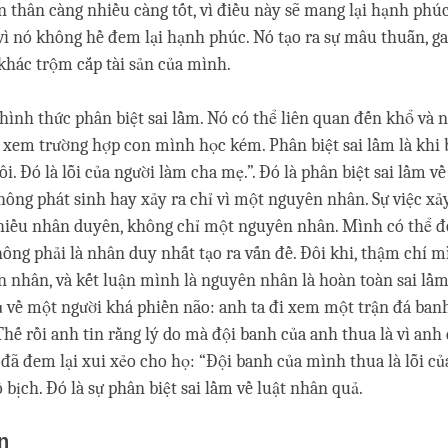
ản thân càng nhiều càng tốt, vì điều này sẽ mang lại hạnh phú
 vì nó không hề đem lại hạnh phúc. Nó tạo ra sự mâu thuẫn, ga
 khác trộm cắp tài sản của mình.
hình thức phân biệt sai lầm. Nó có thể liên quan đến khổ và 
y xem trường hợp con mình học kém. Phân biệt sai lầm là khi 
 tôi. Đó là lỗi của người làm cha mẹ.”. Đó là phân biệt sai lầm v
hông phát sinh hay xảy ra chỉ vì một nguyên nhân. Sự việc xảy 
nhiều nhân duyên, không chỉ một nguyên nhân. Mình có thể 
ông phải là nhân duy nhất tạo ra vấn đề. Đôi khi, thậm chí 
n nhân, và kết luận mình là nguyên nhân là hoàn toàn sai lầm
ụ về một người khá phiền não: anh ta đi xem một trận đá banh
Thế rồi anh tin rằng lý do mà đội banh của anh thua là vì anh
 đã đem lại xui xẻo cho họ: “Đội banh của mình thua là lỗi của 
 bịch. Đó là sự phân biệt sai lầm về luật nhân quả.
n