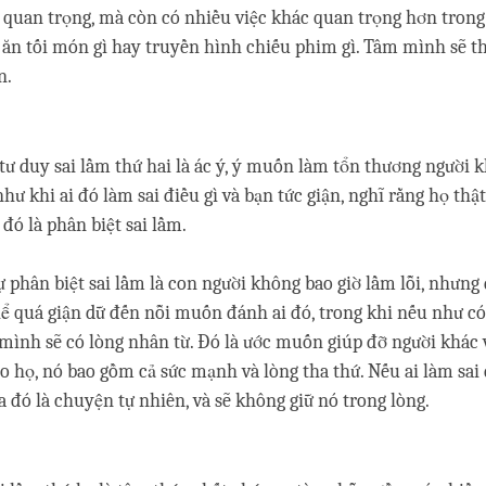
quan trọng, mà còn có nhiều việc khác quan trọng hơn trong
n ăn tối món gì hay truyền hình chiếu phim gì. Tâm mình sẽ t
n.
tư duy sai lầm thứ hai là ác ý, ý muốn làm tổn thương người
như khi ai đó làm sai điều gì và bạn tức giận, nghĩ rằng họ thật
 đó là phân biệt sai lầm.
ự phân biệt sai lầm là con người không bao giờ lầm lỗi, nhưng 
hể quá giận dữ đến nỗi muốn đánh ai đó, trong khi nếu như có
mình sẽ có lòng nhân từ. Đó là ước muốn giúp đỡ người khác 
 họ, nó bao gồm cả sức mạnh và lòng tha thứ. Nếu ai làm sai đ
a đó là chuyện tự nhiên, và sẽ không giữ nó trong lòng.