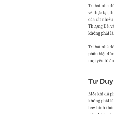
Trí bát nhã đ
về thực tại, t
của rất nhiề
Thượng Đế, và
không phải là
Trí bát nhã đ
phân biệt đún
mọi yếu tố ăn
Tư Duy
Một khi đã phâ
không phải là 
hay hình thàn