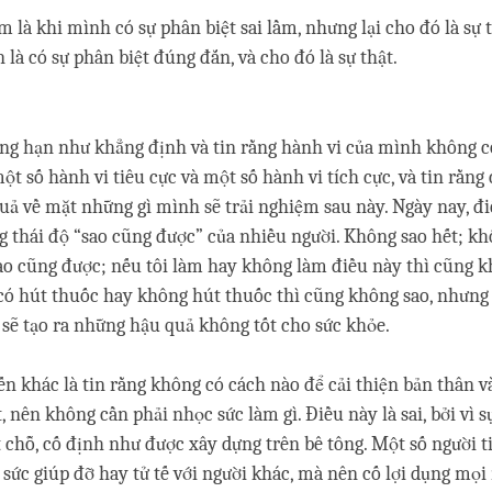
ầm là khi mình có sự phân biệt sai lầm, nhưng lại cho đó là sự th
 là có sự phân biệt đúng đắn, và cho đó là sự thật.
ẳng hạn như khẳng định và tin rằng hành vi của mình không c
một số hành vi tiêu cực và một số hành vi tích cực, và tin rằn
uả về mặt những gì mình sẽ trải nghiệm sau này. Ngày nay, đ
g thái độ “sao cũng được” của nhiều người. Không sao hết; kh
ao cũng được; nếu tôi làm hay không làm điều này thì cũng k
ù có hút thuốc hay không hút thuốc thì cũng không sao, nhưng
 sẽ tạo ra những hậu quả không tốt cho sức khỏe.
iến khác là tin rằng không có cách nào để cải thiện bản thân 
 nên không cần phải nhọc sức làm gì. Điều này là sai, bởi vì s
chỗ, cố định như được xây dựng trên bê tông. Một số người t
 sức giúp đỡ hay tử tế với người khác, mà nên cố lợi dụng mọi