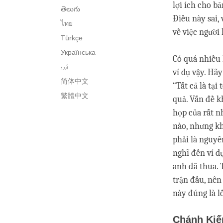
lợi ích cho b
తెలుగు
Điều này sai,
ไทย
về việc người
Türkçe
Українська
Có quá nhiều 
اُردو
ví dụ vậy. Hã
简体中文
“Tất cả là tại
繁體中文
quả. Vấn đề k
họp của rất 
nào, nhưng kh
phải là nguyê
nghĩ đến ví d
anh đã thua. 
trận đấu, nên
này đúng là lố
Chánh Kiế