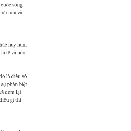
 cuộc sống,
hoải mái và
 khác hay hãm
 là tệ và nên
đó là điều vô
 sự phân biệt
và đem lại
iều gì thì