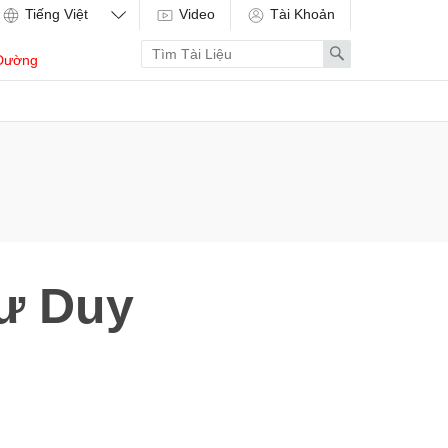
Video
Tài Khoản
Enter
Search
Dường
search
term
ư Duy