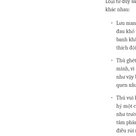
Loại tư duy s
khác nhau:
Lưu manh
đau khổ 
banh khá
thích độ
Thù ghét
mình, vì
như vậy 
quen xấu
Thú vui 
hỷ một c
như trườ
tâm phân
điều rủi 