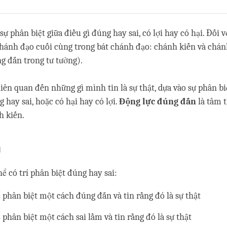
Share
Bookmark
on
facebook
 sự phân biệt giữa điều gì đúng hay sai, có lợi hay có hại. Đối 
 chánh đạo cuối cùng trong bát chánh đạo: chánh kiến và chán
g đắn trong tư tưởng).
liên quan đến những gì mình tin là sự thật, dựa vào sự phân b
 hay sai, hoặc có hại hay có lợi.
Động lực đúng đắn
là tâm t
h kiến.
n
hể có trí phân biệt đúng hay sai:
ể phân biệt một cách đúng đắn và tin rằng đó là sự thật
 phân biệt một cách sai lầm và tin rằng đó là sự thật