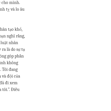
c cho mình.
nh tỵ và lo âu
nhân tạo khổ,
bạn nghĩ rằng,
ề luật nhân
ra là do sự tụ
đóng góp phần
mình không
. Tôi đang
 và đội của
 đã đi xem
tôi.”. Điều