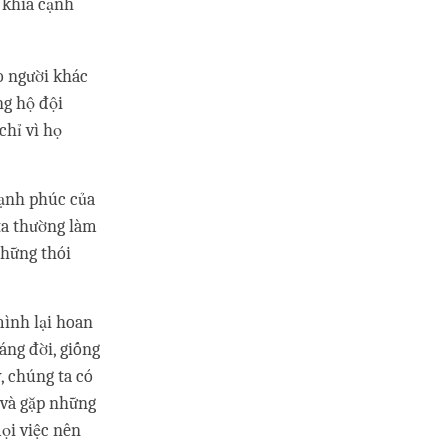
 khía cạnh
o người khác
ng hộ đội
chỉ vì họ
hạnh phúc của
ta thường làm
những thói
mình lại hoan
áng đời, giống
, chúng ta có
t và gặp những
mọi việc nên