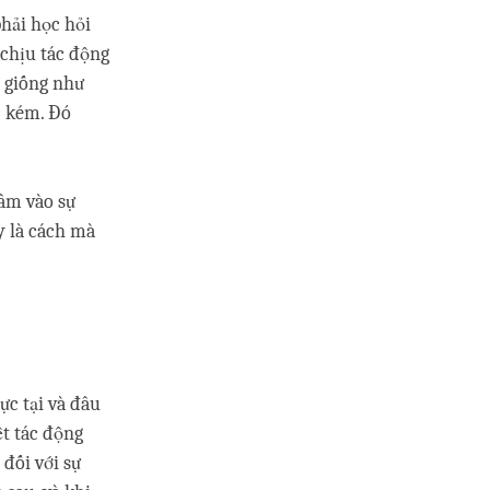
phải học hỏi
t chịu tác động
 giống như
c kém. Đó
tâm vào sự
y là cách mà
ực tại và đâu
ệt tác động
đối với sự