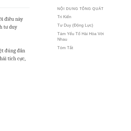
NỘI DUNG TỔNG QUÁT
Tri Kiến
với điều này
Tư Duy (Động Lực)
h tư duy
Tám Yếu Tố Hài Hòa Với
Nhau
Tóm Tắt
iệt đúng đắn
hái tích cực,