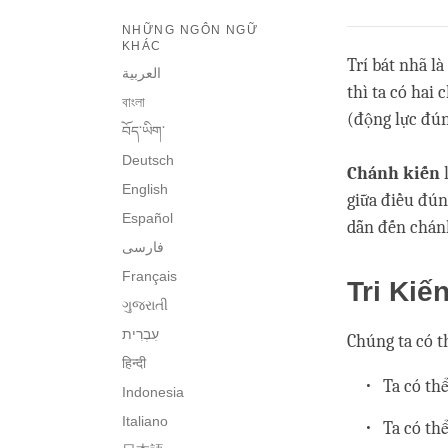
NHỮNG NGÔN NGỮ
KHÁC
Trí bát nhã là
العربية
thì ta có hai
বাংলা
(động lực đún
བོད་ཡིག་
Deutsch
Chánh kiến
English
giữa điều đúng
Español
dẫn đến chán
فارسی
Français
Tri Kiế
ગુજરાતી
Chúng ta có t
हिन्दी
Ta có th
Indonesia
Italiano
Ta có thể