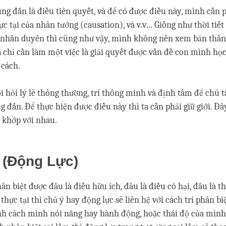
úng đắn là điều tiên quyết, và để có được điều này, mình cần 
hực tại của nhân tướng (causation), và v.v… Giống như thời tiế
u nhân duyên thì cũng như vậy, mình không nên xem bản thân
 chỉ cần làm một việc là giải quyết được vấn đề con mình họ
 cách.
òi hỏi lý lẽ thông thường, trí thông minh và định tâm để chú 
g đắn. Để thực hiện được điều này thì ta cần phải giữ giới. Đâ
 khớp với nhau.
 (Động Lực)
n biệt được đâu là điều hữu ích, đâu là điều có hại, đâu là th
thực tại thì chủ ý hay động lực sẽ liên hệ với cách trí phân bi
h cách mình nói năng hay hành động, hoặc thái độ của mình 