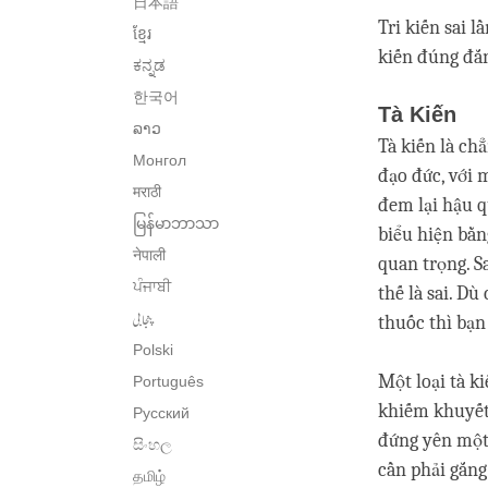
日本語
Tri kiến sai l
ខ្មែរ
kiến đúng đắn
ಕನ್ನಡ
한국어
Tà Kiến
ລາວ
Tà kiến là ch
Монгол
đạo đức, với 
मराठी
đem lại hậu q
မြန်မာဘာသာ
biểu hiện bằn
नेपाली
quan trọng. S
ਪੰਜਾਬੀ
thế là sai. D
پنجابی
thuốc thì bạn
Polski
Một loại tà k
Português
khiếm khuyết,
Русский
đứng yên một 
සිංහල
cần phải gắng
தமிழ்