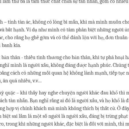
ai lầm thứ ba là tâm thức chất chứa sự tàn nhẫn, gồm có nhiều
 – tính tàn ác, không có lòng bi mẫn, khi mà mình muốn ch
và bất hạnh. Ví dụ như mình có tâm phân biệt những người ủ
c, cho rằng họ ghê gớm và có thể đánh lộn với họ, đơn thuần 
i banh kia.
 bản thân - thiếu tình thương cho bản thân, khi tự phá hoại 
 nghĩ mình là người xấu, không đáng được hạnh phúc. Chúng 
bằng cách có những mối quan hệ không lành mạnh, tiếp tục 
, ăn quá nhiều, v.v…
kỳ quặc – khi thấy hay nghe chuyện người khác đau khổ thì 
ách tàn nhẫn. Bạn nghĩ rằng ai đó là người xấu, và họ khổ là đ
ng hợp vị chính khách mà mình không thích bị thất cử. Ở đây
 biệt sai lầm là một số người là người xấu, đáng bị trừng phạ
ro, trong khi những người khác, đặc biệt là đối với mình, thì 