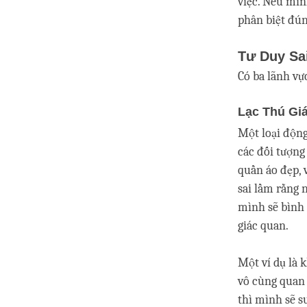
việc. Nếu mình
phân biệt đún
Tư Duy Sa
Có ba lãnh vự
Lạc Thú Gi
Một loại động
các đối tượng
quần áo đẹp, 
sai lầm rằng 
mình sẽ bình 
giác quan.
Một ví dụ là 
vô cùng quan
thì mình sẽ s