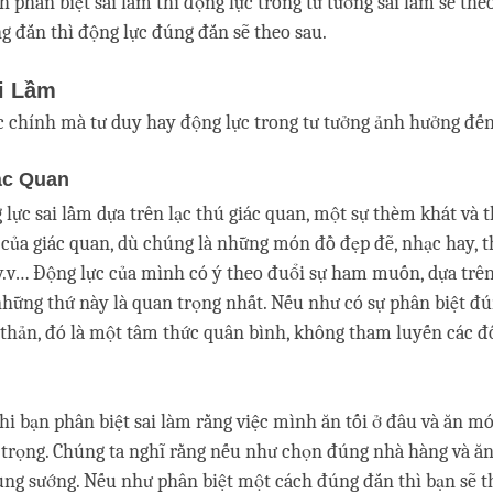
 phân biệt sai lầm thì động lực trong tư tưởng sai lầm sẽ theo
g đắn thì động lực đúng đắn sẽ theo sau.
i Lầm
c chính mà tư duy hay động lực trong tư tưởng ảnh hưởng đến
ác Quan
 lực sai lầm dựa trên lạc thú giác quan, một sự thèm khát và
 của giác quan, dù chúng là những món đồ đẹp đẽ, nhạc hay, t
v.v… Động lực của mình có ý theo đuổi sự ham muốn, dựa trên
những thứ này là quan trọng nhất. Nếu như có sự phân biệt đú
thản, đó là một tâm thức quân bình, không tham luyến các đ
khi bạn phân biệt sai làm rằng việc mình ăn tối ở đâu và ăn mó
 trọng. Chúng ta nghĩ rằng nếu như chọn đúng nhà hàng và 
ung sướng. Nếu như phân biệt một cách đúng đắn thì bạn sẽ t