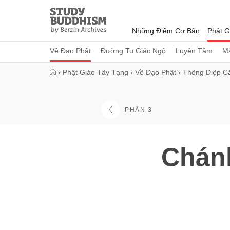
Close
Study
Buddhism
Những Điểm Cơ Bản
Phật G
Home
Về Đạo Phật
Đường Tu Giác Ngộ
Luyện Tâm
Mậ
›
Phật Giáo Tây Tạng
›
Về Đạo Phật
›
Thông Điệp C
PHẦN 3
Chán