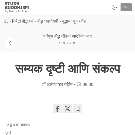
Close
Study
Buddhism
Home
›
तिबेटी बौद्ध धर्म
›
बौद्ध धर्माविषयी
›
बुद्धाचा मूळ संदेश
परिपूर्ण बौद्ध जीवनः अष्टांगिक मार्ग
भाग ४ / ४
सम्यक दृष्टी आणि संकल्प
डॉ.अलेक्झांडर बर्झिन
06:30
Share
Bookmark
on
मजकुराचा आढावा
facebook
दृष्टी