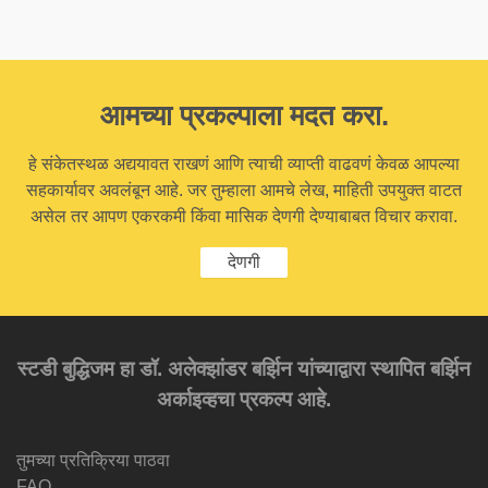
आमच्या प्रकल्पाला मदत करा.
हे संकेतस्थळ अद्ययावत राखणं आणि त्याची व्याप्ती वाढवणं केवळ आपल्या
सहकार्यावर अवलंबून आहे. जर तुम्हाला आमचे लेख, माहिती उपयुक्त वाटत
असेल तर आपण एकरकमी किंवा मासिक देणगी देण्याबाबत विचार करावा.
देणगी
स्टडी बुद्धिजम हा डॉ. अलेक्झांडर बर्झिन यांच्याद्वारा स्थापित बर्झिन
अर्काइव्हचा प्रकल्प आहे.
तुमच्या प्रतिक्रिया पाठवा
FAQ