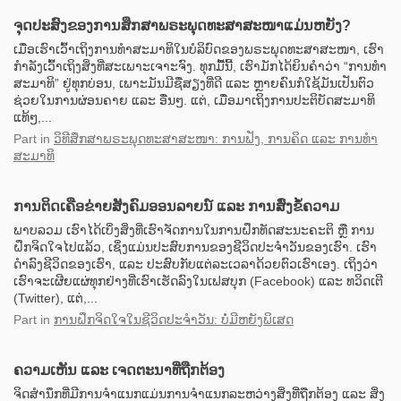
ຈຸດປະສົງຂອງການສຶກສາພຣະພຸດທະສາສະໜາແມ່ນຫຍັງ?
ເມື່ອເຮົາເວົ້າເຖິງການທຳສະມາທິໃນບໍລິບົດຂອງພຣະພຸດທະສາສະໜາ, ເຮົາ
ກຳລັງເວົ້າເຖິງສິ່ງທີ່ສະເພາະເຈາະຈົງ. ທຸກມື້ນີ້, ເຮົາມັກໄດ້ຍິນຄຳວ່າ “ການທຳ
ສະມາທິ” ຢູ່ທຸກບ່ອນ, ເພາະມັນມີຊື່ສຽງທີ່ດີ ແລະ ຫຼາຍຄົນກໍໃຊ້ມັນເປັນຕົວ
ຊ່ວຍໃນການຜ່ອນຄາຍ ແລະ ອື່ນໆ. ແຕ່, ເມື່ອມາເຖິງການປະຕິບັດສະມາທິ
ແທ້ໆ,...
Part
in
ວິທີສຶກສາພຣະພຸດທະສາສະໜາ: ການຟັງ, ການຄິດ ແລະ ການທຳ
ສະມາທິ
ການຕິດເຄືອຂ່າຍສັງຄົມອອນລາຍນ໌ ແລະ ການສົ່ງຂໍ້ຄວາມ
ພາບລວມ ເຮົາໄດ້ເບິ່ງສິ່ງທີ່ເຮົາຈັດການໃນການຝຶກທັດສະນະຄະຕິ ຫຼື ການ
ຝຶກຈິດໃຈໄປແລ້ວ, ເຊິ່ງແມ່ນປະສົບການຂອງຊີວິດປະຈໍາວັນຂອງເຮົາ. ເຮົາ
ດໍາລົງຊີວິດຂອງເຮົາ, ແລະ ປະສົບກັບແຕ່ລະເວລາດ້ວຍຕົວເຮົາເອງ. ເຖິງວ່າ
ເຮົາຈະເຜີຍແຜ່ທຸກຢ່າງທີ່ເຮົາເຮັດລົງໃນເຟສບຸກ (Facebook) ແລະ ທວິດເຕີ
(Twitter), ແຕ່,...
Part
in
ການຝຶກຈິດໃຈໃນຊີວິດປະຈຳວັນ: ບໍ່ມີຫຍັງພິເສດ
ຄວາມເຫັນ ແລະ ເຈດຕະນາທີ່ຖືກຕ້ອງ
ຈິດສຳນຶກທີ່ມີການຈຳແນກແມ່ນການຈຳແນກລະຫວ່າງສິ່ງທີ່ຖືກຕ້ອງ ແລະ ສິ່ງ