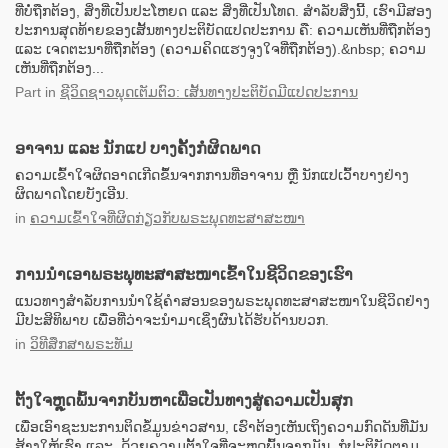
ທີ່ບໍ່ຖືກຕ້ອງ, ສິ່ງທີ່ເປັນປະໂຫຍດ ແລະ ສິ່ງທີ່ເປັນໂທດ. ສຳລັບສິ່ງນີ້, ເຮົາມີສອງ
ປະການສຸດທ້າຍຂອງເສັ້ນທາງປະຕິບັດແປດປະການ ຄື: ຄວາມເຫັນທີ່ຖືກຕ້ອງ
ແລະ ເຈດຕະນາທີ່ຖືກຕ້ອງ (ຄວາມຄິດແຮງຈູງໃຈທີ່ຖືກຕ້ອງ).&nbsp; ຄວາມ
ເຫັນທີ່ຖືກຕ້ອງ...
Part
in
ຊີວິດຊາວພຸດເຕັມຕົວ: ເສັ້ນທາງປະຕິບັດມີແປດປະການ
ອາຈານ ແລະ ນັກແປ ບາງຄັ້ງກໍຜິດພາດ
ຄວາມເຂົ້າໃຈຜິດອາດເກີດຂຶ້ນຈາກການທີ່ອາຈານ ຫຼື ນັກແປເວົ້າບາງຢ່າງ
ຜິດພາດໂດຍບັງເອີນ.
in
ຄວາມເຂົ້າໃຈທີ່ຜິດກ່ຽວກັບພຣະພຸດທະສາສະໜາ
ການນຳເອາພຣະພຸທະສາສະໜາເຂົ້າໃນຊີວິດຂອງເຮົາ
ແນວທາງສຳລັບການນຳໃຊ້ຄຳສອນຂອງພຣະພຸດທະສາສະໜາໃນຊີວິດຢ່າງ
ມີປະສິທິພາບ ເພື່ອທີ່ວ່າຈະນຳມາເຊິ່ງຜົນໄດ້ຮັບດ້ານບວກ.
in
ວິທີສຶກສາພຣະທັມ
ຕັ້ງໃຈຫຼຸດພົ້ນຈາກບັນຫາເພື່ອເປັນທາງສູ່ຄວາມເປັນສຸກ
ເພື່ອເອົາຊະນະການຕິດຂໍ້ມູນຂ່າວສານ, ເຮົາຕ້ອງເຫັນເຖິງຄວາມກົດດັນທີ່ມັນ
ສ້າງໃຫ້ເຮົາ ແລະ, ດ້ວຍຄວາມຕັ້ງໃຈທີ່ຈະຫຼຸດພົ້ນຈາກມັນ, ກໍປະຕິບັດຕາມ