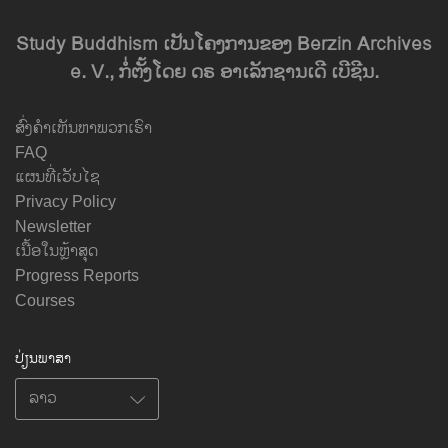
Study Buddhism ເປັນໂຄງການຂອງ Berzin Archives
e. V., ກໍ່ຕັ້ງໂດຍ ດຣ ອາເລັກຊານເດີ ເບີຊີນ.
ສົ່ງຄຳເຫັນຫາພວກເຮົາ
FAQ
ແຜນທີ່ເວັບໄຊ
Privacy Policy
Newsletter
ເນື້ອໃນຫຼ້າສຸດ
Progress Reports
Courses
ປ່ຽນພາສາ