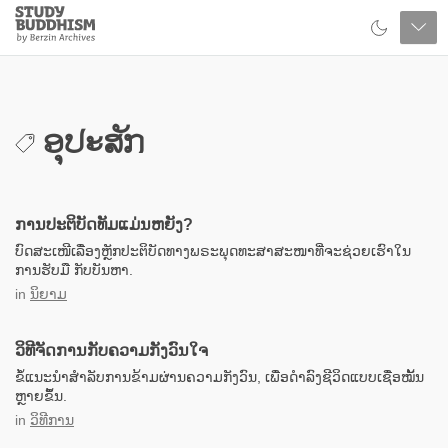
Close
Study
Buddhism
Home
ອຸປະສັກ
ການປະຕິບັດທັມແມ່ນຫຍັງ?
ບົດສະເໜີເລື່ອງຫຼັກປະຕິບັດທາງພຣະພຸດທະສາສະໜາທີ່ຈະຊ່ວຍເຮົາໃນ
ການຮັບມື ກັບບັນຫາ.
in
ນິຍາມ
ວິທີຈັດການກັບຄວາມກັງວົນໃຈ
ຂໍ້ແນະນຳສຳລັບການຂ້າມຜ່ານຄວາມກັງວົນ, ເພື່ອດຳລົງຊີວິດແບບເຊື່ອໝັ້ນ
ຫຼາຍຂຶ້ນ.
in
ວິທີການ