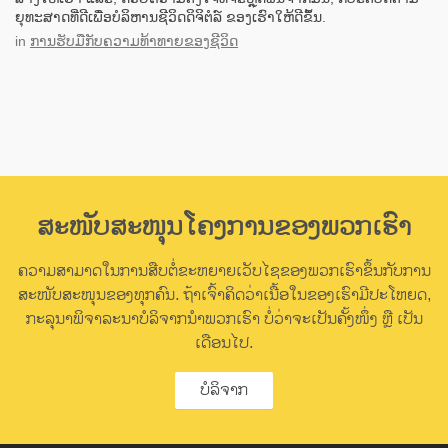
ຍຸທະສາດທີ່ດີເພື່ອບໍລິຫານຊີວິດດິຈິຕໍລ໌ ຂອງເຮົາໃຫ້ດີຂຶ້ນ.
in
ການຮັບມືກັບຄວາມທ້າທາຍຂອງຊີວິດ
ສະໜັບສະໜຸນໂຄງການຂອງພວກເຮົາ
ຄວາມສາມາດໃນການສືບຕໍ່ຂະຫຍາຍເວັບໄຊຂອງພວກເຮົາຂຶ້ນກັບການ
ສະໜັບສະໜຸນຂອງທຸກຄົນ. ຖ້າເຈົ້າຄິດວ່າເນື້ອໃນຂອງເຮົາມີປະໂຫຍດ,
ກະລຸນາພິຈາລະນາບໍລິຈາກນຳພວກເຮົາ ບໍ່ວ່າຈະເປັນຄັ້ງໜຶ່ງ ຫຼື ເປັນ
ເດືອນໄປ.
ບໍລິຈາກ