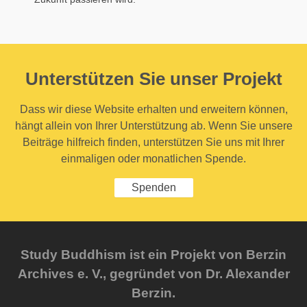
Unterstützen Sie unser Projekt
Dass wir diese Website erhalten und erweitern können,
hängt allein von Ihrer Unterstützung ab. Wenn Sie unsere
Beiträge hilfreich finden, unterstützen Sie uns mit Ihrer
einmaligen oder monatlichen Spende.
Spenden
Study Buddhism ist ein Projekt von Berzin
Archives e. V., gegründet von Dr. Alexander
Berzin.