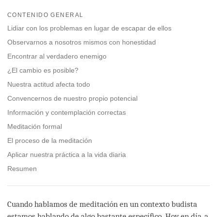
Share
Bookmark
on
CONTENIDO GENERAL
facebook
Lidiar con los problemas en lugar de escapar de ellos
Observarnos a nosotros mismos con honestidad
Encontrar al verdadero enemigo
¿El cambio es posible?
Nuestra actitud afecta todo
Convencernos de nuestro propio potencial
Información y contemplación correctas
Meditación formal
El proceso de la meditación
Aplicar nuestra práctica a la vida diaria
Resumen
Cuando hablamos de meditación en un contexto budista
estamos hablando de algo bastante específico. Hoy en día, a