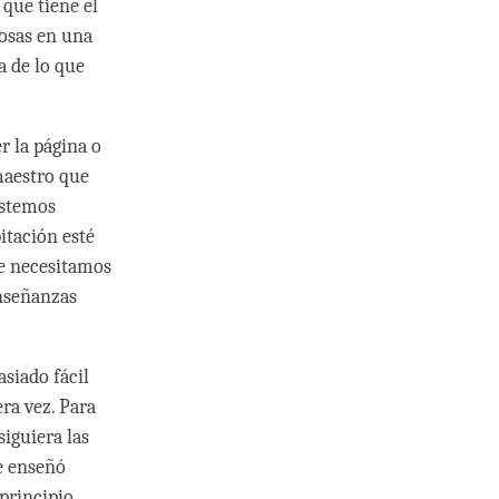
 que tiene el
cosas en una
a de lo que
r la página o
maestro que
estemos
itación esté
ue necesitamos
enseñanzas
siado fácil
ra vez. Para
siguiera las
e enseñó
principio,