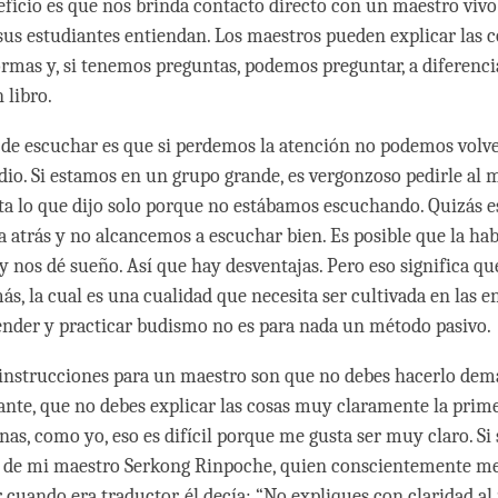
eficio es que nos brinda contacto directo con un maestro vivo
sus estudiantes entiendan. Los maestros pueden explicar las 
ormas y, si tenemos preguntas, podemos preguntar, a diferenci
 libro.
 de escuchar es que si perdemos la atención no podemos volve
udio. Si estamos en un grupo grande, es vergonzoso pedirle al 
ita lo que dijo solo porque no estábamos escuchando. Quizás 
a atrás y no alcancemos a escuchar bien. Es posible que la hab
y nos dé sueño. Así que hay desventajas. Pero eso significa q
ás, la cual es una cualidad que necesita ser cultivada en las 
ender y practicar budismo no es para nada un método pasivo.
 instrucciones para un maestro son que no debes hacerlo dema
iante, que no debes explicar las cosas muy claramente la prime
as, como yo, eso es difícil porque me gusta ser muy claro. Si 
s de mi maestro Serkong Rinpoche, quien conscientemente m
cuando era traductor, él decía: “No expliques con claridad al 