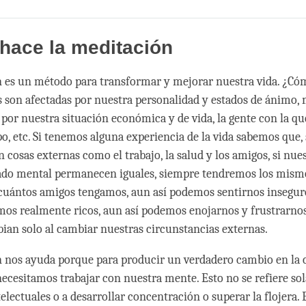
Share
Bookmark
on
facebook
hace la meditación
 es un método para transformar y mejorar nuestra vida. ¿Có
s son afectadas por nuestra personalidad y estados de ánimo
 por nuestra situación económica y de vida, la gente con la q
o, etc. Si tenemos alguna experiencia de la vida sabemos que,
 cosas externas como el trabajo, la salud y los amigos, si nue
tado mental permanecen iguales, siempre tendremos los mism
cuántos amigos tengamos, aun así podemos sentirnos insegur
mos realmente ricos, aun así podemos enojarnos y frustrarnos.
ian solo al cambiar nuestras circunstancias externas.
 nos ayuda porque para producir un verdadero cambio en la c
necesitamos trabajar con nuestra mente. Esto no se refiere so
electuales o a desarrollar concentración o superar la flojera. 