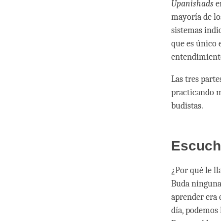
Upanishads
en
mayoría de lo
sistemas indi
que es único e
entendimiento
Las tres part
practicando m
budistas.
Escuch
¿Por qué le l
Buda ninguna 
aprender era 
día, podemos 