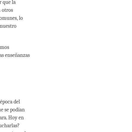
r que la
 otros
comunes, lo
 nuestro
tamos
las enseñanzas
 época del
ue se podían
ara. Hoy en
cucharlas?