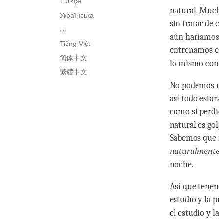
Türkçe
natural. Muc
Українська
sin tratar de
اُردو
aún haríamos 
Tiếng Việt
entrenamos e
简体中文
lo mismo con
繁體中文
No podemos us
así todo esta
como si perdi
natural es gol
Sabemos que n
naturalment
noche.
Así que tenem
estudio y la 
el estudio y l