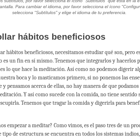
os subtítulos, por favor selecciona el ícono “Subtítulos” que está en la e
antalla. Para cambiar el idioma, por favor selecciona el ícono “Configu
selecciona “Subtítulos" y elige el idioma de tu preferencia.
llar hábitos beneficiosos
lar hábitos beneficiosos, necesitamos estudiar qué son, pero e
o es un fin en sí mismo. Tenemos que integrarlos y hacerlos p
 es lo que hace la meditación. Así como no podemos digerir alg
estra boca y lo masticamos primero, si no ponemos las ens
 y pensamos acerca de ellas, no hay manera de que podamos d
meditación. Y así como sucede con la comida, no tiene sentido 
escupirla. Tenemos que tragar la comida y digerirla para benef
s empezar a meditar? Como vimos, es el paso tres de un pro
te tipo de estructura se encuentra en todos los sistemas indios