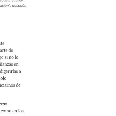
squina inferior
ración”, después
ste
arte de
o si no lo
eñanzas en
igerirlas a
solo
iciarnos de
ceso
, como en los