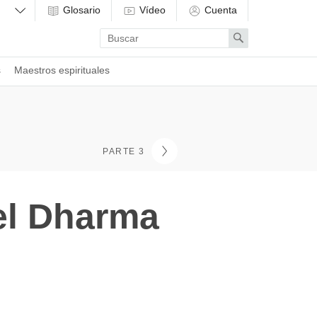
Glosario
Vídeo
Cuenta
Enter
Search
search
term
s
Maestros espirituales
PARTE 3
el Dharma