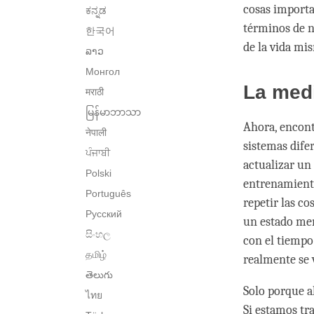
cosas importa
ಕನ್ನಡ
términos de n
한국어
de la vida mi
ລາວ
Монгол
La medi
मराठी
မြန်မာဘာသာ
Ahora, encont
नेपाली
sistemas difer
ਪੰਜਾਬੀ
actualizar un
Polski
entrenamiento
Português
repetir las c
Русский
un estado ment
සිංහල
con el tiempo
தமிழ்
realmente se 
తెలుగు
Solo porque a
ไทย
Si estamos tr