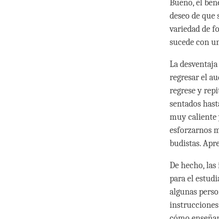
Bueno, el ben
deseo de que 
variedad de f
sucede con un
La desventaja
regresar el a
regrese y rep
sentados hast
muy caliente 
esforzarnos m
budistas. Apr
De hecho, las
para el estud
algunas person
instruccione
cómo enseñar 