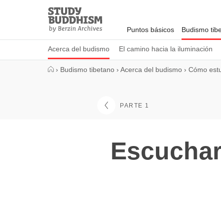
Close
Study
Buddhism
Puntos básicos
Budismo tib
Home
Acerca del budismo
El camino hacia la iluminación
›
Budismo tibetano
›
Acerca del budismo
›
Cómo estu
PARTE 1
Escuchar