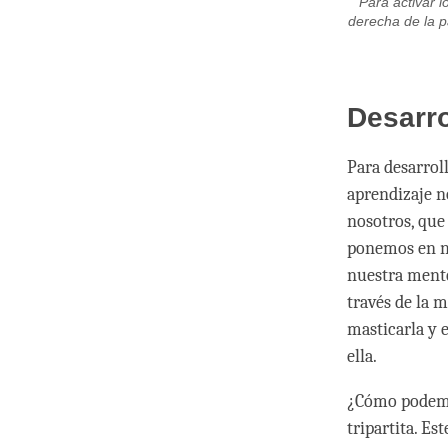
Para activar l
derecha de la p
Desarro
Para desarrol
aprendizaje n
nosotros, que
ponemos en nu
nuestra mente
través de la 
masticarla y 
ella.
¿Cómo podemo
tripartita. Es