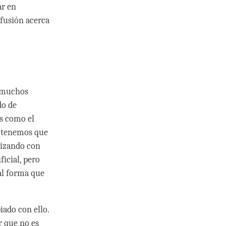
ar en
nfusión acerca
n muchos
do de
Es como el
e tenemos que
rizando con
ficial, pero
tal forma que
iado con ello.
r que no es