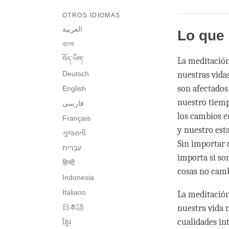
OTROS IDIOMAS
العربية
Lo que 
বাংলা
བོད་ཡིག་
La meditación
Deutsch
nuestras vida
son afectados
English
nuestro tiemp
فارسی
los cambios en
Français
y nuestro es
ગુજરાતી
Sin importar 
importa si so
हिन्दी
cosas no camb
Indonesia
Italiano
La meditación
日本語
nuestra vida 
cualidades int
ខ្មែរ