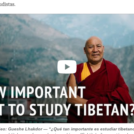
distas.
deo: Gueshe Lhakdor — “¿Qué tan importante es estudiar tibetan