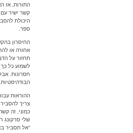
התורות, אז ה
קשר ישיר עם 
היכולת להסביר
ספר.
החיסרון בהקש
אחורה או להח
תחזור על הדב
לשמוע כל כך ט
חסרונות. אבל
הבודהיסטיות. 
ההוראות עבור
צריך להסביר 
כמוני, זה קשה
שלי סרקונג רי
"אל תסביר בצ