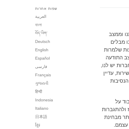
שפות אחרות
العربية
বাংলা
བོད་ཡིག་
נו וממצב
ו מבלים
Deutsch
דעות שלמרות
English
צב התודעה
Español
רות יש לנו,
فارسی
ירות, עדיין
Français
הנסיבות
ગુજરાતી
हिन्दी
Indonesia
בוד על
Italiano
ז ולהתגברות
ותר מבחינת
日本語
 עצמם.
ខ្មែរ