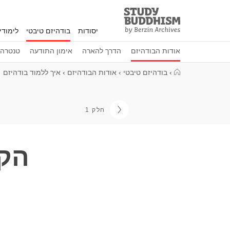
Study
Clos
Buddhism
יסודות
בודהיזם טיבטי
לימוד
Home
אודות הבודהיזם
הדרך להארה
אימון התודעה
טנטרה
›
בודהיזם טיבטי
›
אודות הבודהיזם
›
איך ללמוד בודהיזם
חלק 1
הקש