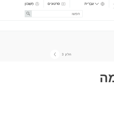
סרטונים
חֶשְׁבּוֹן
Enter
Search
search
term
חלק 3
מה