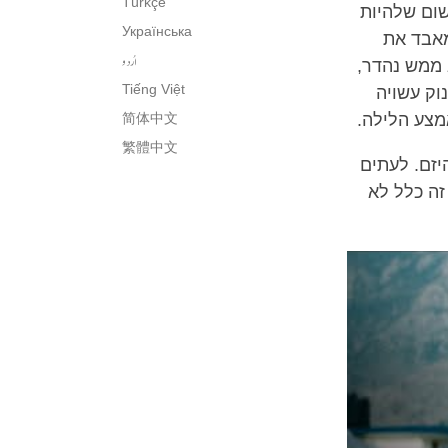
Türkçe
שום שלהיות
Українська
מאבד את
اُردو
 ממש נהדר,
Tiếng Việt
וק עשויה
צע הלילה.
简体中文
繁體中文
יזם. לעתים
זה כלל לא