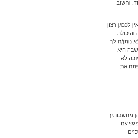
ד, וחשוב
ן לכם/ן רצון
והיכולת
 נותן/ת לך
שבה היא
ובה לא
פַתח את
הן מחשבותיך
פגש עם
זים