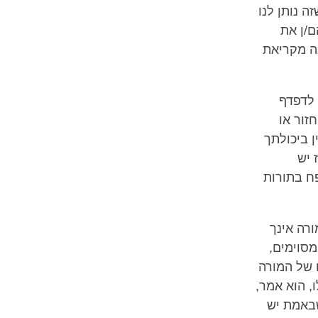
 נותן לנו
ם/ן את
נה מקריאת
 לדפדף
זור או
 ביכולתך
 יש
ח בתורות
רה אינך
סוימים,
ו של המורה
, הוא אמר,
שבאמת יש