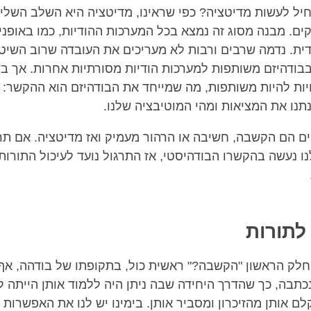
חיל לעשות מדיטציה? כפי שראינו, מדיטציה היא השלב השלי
ים. מבנה מסוג זה נמצא בכל המערכות ההודיות, כמו באופני
ית. נדמה שרבים ורבות לא מעריכים את העובדה שרוב השיט
בודהיזם משותפות למערכות הודיות מסורתיות אחרות. אך ב
ות להיות משותפות, מה שמייחד את הבודהיזם הוא ההקשר:
תנו את המציאות ומהי המוטיבציה שלנו.
 הם הקשבה, חשיבה או הרהור מעמיק ואז מדיטציה. אם תר
ו נעשה בהקשרו הבודהיסטי, אז התרגול נועד לעיכול התורות
לתורות
החלק הראשון "הקשבה?" ראשית כול, בתקופתו של בודהה, א
כתבה, כך שהדרך היחידה שבה ניתן היה ללמוד אותן הייתה 
 אותן מהזיכרון ומסביר אותן. בימינו יש לנו את האפשרות 