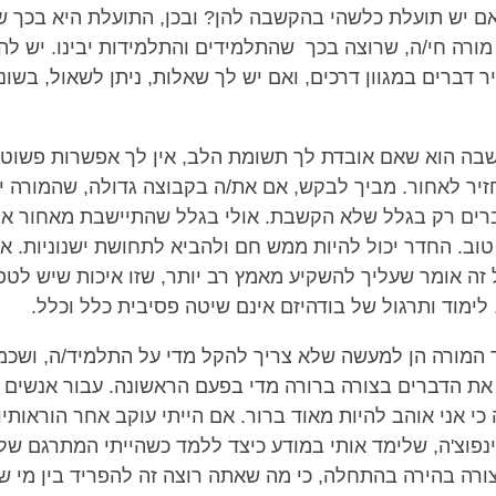
אם יש תועלת כלשהי בהקשבה להן? ובכן, התועלת היא בכך שזה
מורה חי/ה, שרוצה בכך שהתלמידים והתלמידות יבינו. יש לה
 דברים במגוון דרכים, ואם יש לך שאלות, ניתן לשאול, בשו
בה הוא שאם אובדת לך תשומת הלב, אין לך אפשרות פשוט
זיר לאחור. מביך לבקש, אם את/ה בקבוצה גדולה, שהמורה יח
רים רק בגלל שלא הקשבת. אולי בגלל שהתיישבת מאחור אין
וב. החדר יכול להיות ממש חם ולהביא לתחושת ישנוניות. אז
 זה אומר שעליך להשקיע מאמץ רב יותר, שזו איכות שיש לטפ
לימוד ותרגול של בודהיזם אינם שיטה פסיבית כלל וכלל.
 המורה הן למעשה שלא צריך להקל מדי על התלמיד/ה, ושכמו
את הדברים בצורה ברורה מדי בפעם הראשונה. עבור אנשים מ
 כי אני אוהב להיות מאוד ברור. אם הייתי עוקב אחר הוראותי
נפוצ'ה, שלימד אותי במודע כיצד ללמד כשהייתי המתרגם שלו
ורה בהירה בהתחלה, כי מה שאתה רוצה זה להפריד בין מי 