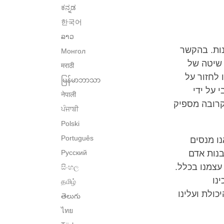
ಕನ್ನಡ
한국어
ລາວ
נות. בהקשר
Монгол
 שיטה של
मराठी
 לחזור על
မြန်မာဘာသာ
 על ידי
नेपाली
 קרובה מספיק
ਪੰਜਾਬੀ
Polski
Português
ו מנסים
בנות אדם
Русский
עצמנו בכלל.
සිංහල
נו
தமிழ்
כולת ועלינו
తెలుగు
ไทย