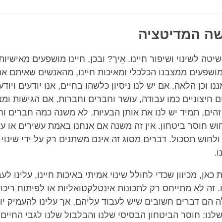
Bookmark
Share
on
facebook
ה המדיטציה
יטה לשינוי ושיפור חיינו. אֵיך? ובכן, חיינו מושפעים מאישיות
מושפעים ממצבנו הכלכלי ומאיכות חיינו, מהאנשים שאיתם אנ
נו וכן הלאה. אם יש לנו ניסיון כלשהו בחיים, אנו יודעים ויו
ם חיצוניים כמו עבודה, עושר וחברים וחברות, אם הגישות ומ
הים, תמיד יש לנו את אותן הבעיות. לא משנה כמה חברים וחב
חוש חוסר ביטחון. אין זה משנה אם אנחנו באמת עשירים או עש
לחוש תסכול. דברים מסוג זה אינם משתנים רק על ידי שינוי 
ו.
כאן, מכיוון שכדי לחולל שינוי אמיתי באיכות חיינו, עלינו לע
 זה לא מתייחס רק לתכונות אינטלקטואליות או לפיתוח ריכו
ה הם דברים חשובים שיש לעבוד עליהם, אך עלינו להעמיק י
לנו: חוסר הביטחון הבסיסי שלנו והבלבול שלנו לגבי החיים