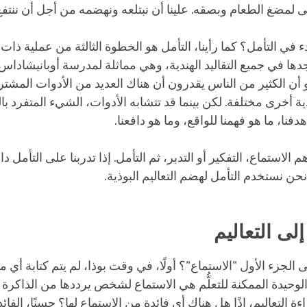
لمضغ الطعام وبصقه. علينا أن نبتلعه ونهضمه من أجل أن ننتفع 
دء في التأمل؟ كما رأينا، التأمل هو الخطوة الثالثة من عملية ذا
جدها في جميع التقاليد الهندية، وهي مماثلة لمدرسة أوبانيشاداس 
 أن الكثير من الناس يقدرون أن هناك العديد من الأدوات المشترك
ية أخرى مختلفة. لكن بينما قد تتشابه الأدوات، الشيء المتفرد بال
دفنا، ما هو فهمنا للواقع، وما هو دافعنا.
 هم الاستماع، التفكير أو التدبر، ثم التأمل. إذا تدربنا على التأمل 
 نحن نستخدم التأمل لهضم التعاليم البوذية.
إلى التعاليم
الجزء الأول "الاستماع"؟ أولًا، في وقت بوذا، لم يتم كتابة أي من 
لوحيدة الممكنة للتعلُّم هي الاستماع لشخص يرددها من الذاكرة
راءة التعاليم، إذًا هل هناك أي فائدة من الاستماع لها؟ حسنًا، الفائد