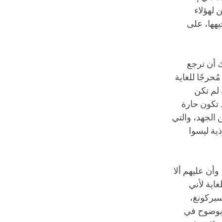
 لهؤلاء
يهها، على
ك أن ترجع
حرجًا للغاية
 لم تكن
 تكون حارة
 الجهد، والتي
ذية ليسوا
وأن عليهم ألا
اية لأني
سيركونغ،
ح بوضوح في