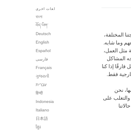
لغات اخرى
বাংলা
བོད་ཡིག་
Deutsch
تنا المختلفة،
هم وما شابه.
English
ة مثل العمل،
Español
اجه المشاكل
فارسی
ارقًا إذا كنا
Français
ارجية فقط.
ગુજરાતી
עִבְרִית‎
ها، نحن
हिन्दी
ز والتغلب على
Indonesia
لاتنا
Italiano
日本語
ខ្មែរ