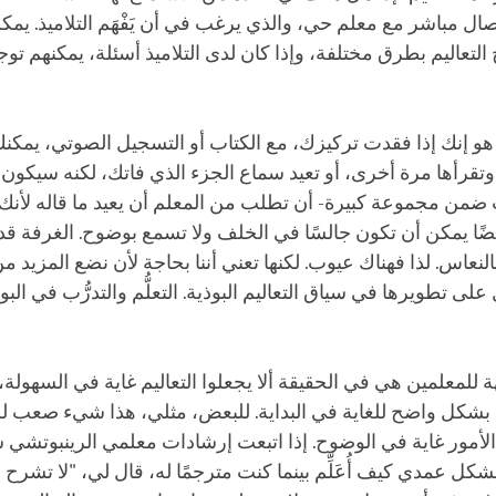
 مباشر مع معلم حي، والذي يرغب في أن يَفْهَم التلاميذ. يمكن
لتعاليم بطرق مختلفة، وإذا كان لدى التلاميذ أسئلة، يمكنهم توج
هو إنك إذا فقدت تركيزك، مع الكتاب أو التسجيل الصوتي، يمكن
رأها مرة أخرى، أو تعيد سماع الجزء الذي فاتك، لكنه سيكون مُ
 ضمن مجموعة كبيرة- أن تطلب من المعلم أن يعيد ما قاله لأنك
يضًا يمكن أن تكون جالسًا في الخلف ولا تسمع بوضوح. الغرفة قد
النعاس. لذا فهناك عيوب. لكنها تعني أننا بحاجة لأن نضع المزيد من
ى تطويرها في سياق التعاليم البوذية. التعلُّم والتدرُّب في البو
ة للمعلمين هي في الحقيقة ألا يجعلوا التعاليم غاية في السهولة، 
م بشكل واضح للغاية في البداية. للبعض، مثلي، هذا شيء صعب للغ
لأمور غاية في الوضوح. إذا اتبعت إرشادات معلمي الرينبوتشي 
كل عمدي كيف أُعَلِّم بينما كنت مترجمًا له، قال لي، "لا تشر