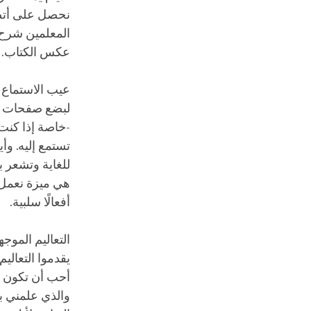
نحصل على أتصال
المعلمين شرح ا
عكس الكتاب.
عيب الاستماع 
لبضع صفحات وتق
-خاصة إذا كنت
تستمع إليه. وأ
للغاية وتشعر ب
هي ميزة نعمل عل
أفعالًا سلبية.
التعاليم الموجه
يقدموا التعالي
أحب أن تكون ا
والذي علمني بش