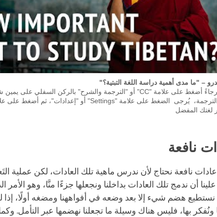
و – "ما مدى أهمية دراسة اللغة التبتية؟"
لتشغيل الترجمة، رجاءً أضغط على علامة "CC" أو "الترجمة والشرح" بالركن السفلي 
ر لغتك المفضل
ات نافعة
ادات نافعة نحتاج لأن ندرس ماهية تلك العادات، لكن عملية التَع
لينا أن ندمج تلك العادات بداخلنا ونجعلها جزءًا منَّا، وهو الأمر 
لا نستطيع هضم شيء إلا بعد وضعه في أفواههنا ومضغه أولًا، إذا ل
نا ونُفكر بها، فليس هناك وسيلة ما تجعلنا نهضمها عبر التأمل. وكم