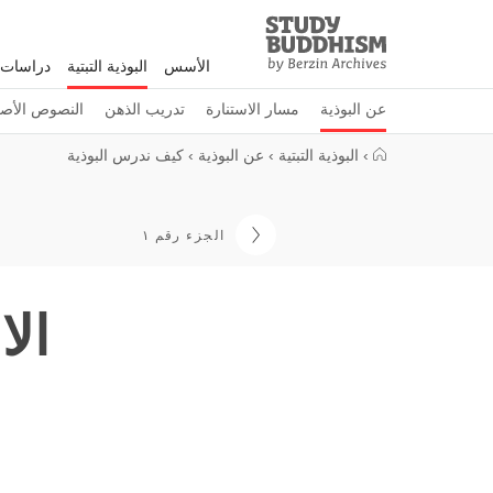
Study
Clos
Buddhism
الأسس
البوذية التبتية
دراسات 
Home
عن البوذية
مسار الاستنارة
تدريب الذهن
النصوص الأصل
›
البوذية التبتية
›
عن البوذية
›
كيف ندرس البوذية
الجزء رقم ١
الا