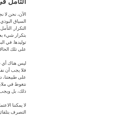
التأمل في
الآن، نحن لا ن
السياق البوذي، 
التكرار. التأم
بتكرار شيء بعين
توليدها. في ال
على تلك الحالات
ليس هناك أي شا
فلا يجب أن نفك
على طبيعتنا، دو
نتغوط في ملابس
ذلك، بل ويجب عل
لا يمكننا الاع
التصرف بتلقائية