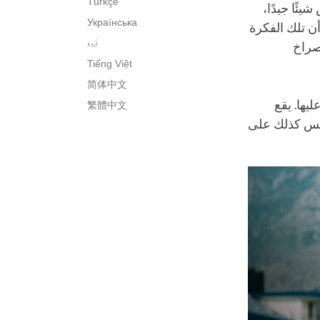
Türkçe
ئًا جيدًا،
Українська
ن تلك الفكرة
اُردو
لصراخ
Tiếng Việt
简体中文
يها. يقع
繁體中文
ليس كذلك على