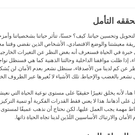
Bookmark
Share
on
facebook
حققه التأمل
لتحويل وتحسين حياتنا. كيف؟ حسنًا، تتأثر حياتنا بشخصياتنا وأمزج
ريقة معيشتنا والوضع الاقتصادي، الأشخاص الذين نقضي وقتنا مع
أي خبرة في الحياة فسنعرف أنه بغض النظر عن التغيرات الخارجي
اء، إذا ظلت مواقفنا الداخلية وحالتنا الذهنية كما هي فسنظل نو
نظر عن كم لدينا من الأصدقاء، سنظل نشعر بعدم الأمان. لن يُشكل ف
نشعر بالغضب والإحباط. تلك الأشياء لا نُغيرها عبر الظروف الخ
هنا، لأنه يخلق تغييرًا حقيقيًا على مستوى نوعية الحياة التي نعيش
 على أذهاننا. هذا لا يعني فقط القدرات الفكرية أو تنمية التركي
ط مهمة يجب العمل عليها، لكن نحتاج أن نذهب عميقًا لمستوى حا
لأمان والارتباك الأساسيين اللَذَين لدينا تجاه الحياة ذاتها.