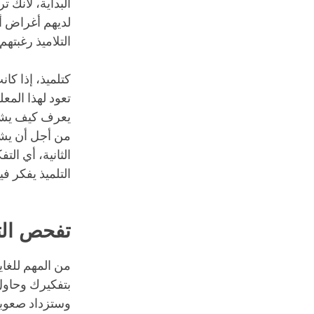
البداية، لأنك 
لديهم أغراض أ
التلاميذ رغبته
كتلميذ، إذا كا
تعود لهذا المع
يعرف كيف يشرح
من أجل أن يشج
الثانية، أي الت
التلميذ يفكر فيه
تفحص الت
من المهم للغاي
بتفكيرك وحاول
وستزداد صعوبت