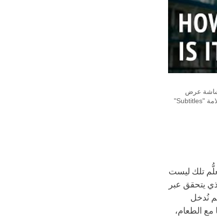
على يمين شاشة عرض
الفيديو. لتغير لغة الترجمة، يُرجى الضغط على علامة "Settings" أو "إعدادات"، ثم أضغط على علامة "Subtitles"
لُّم تلك ليست
الذي يتحقق عبر
م نُدخل
ا مع الطعام،