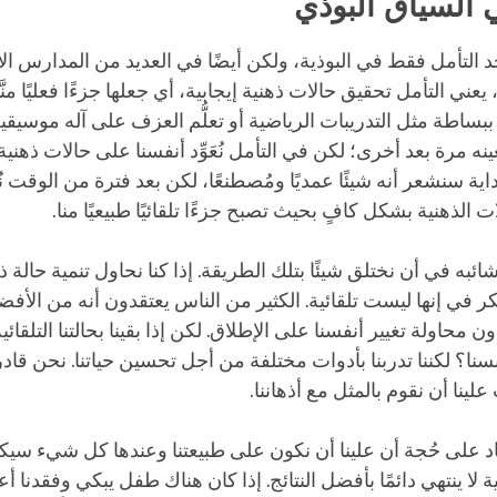
 السياق البوذي
جد التأمل فقط في البوذية، ولكن أيضًا في العديد من المدارس ا
يعني التأمل تحقيق حالات ذهنية إيجابية، أي جعلها جزءًا فعليًا منَّا
ل ببساطة مثل التدريبات الرياضية أو تعلُّم العزف على آله موسيق
ه مرة بعد أخرى؛ لكن في التأمل نُعَوِّد أنفسنا على حالات ذهنية 
بداية سنشعر أنه شيئًا عمديًا ومُصطنعًا، لكن بعد فترة من الوقت 
 الذهنية بشكل كافٍ بحيث تصبح جزءًا تلقائيًا طبيعيًا منا.
ئبه في أن نختلق شيئًا بتلك الطريقة. إذا كنا نحاول تنمية حالة ذ
ر في إنها ليست تلقائية. الكثير من الناس يعتقدون أنه من الأف
ن محاولة تغيير أنفسنا على الإطلاق. لكن إذا بقينا بحالتنا التلقائ
نا؟ لكننا تدربنا بأدوات مختلفة من أجل تحسين حياتنا. نحن قا
ينا أن نقوم بالمثل مع أذهاننا.
تماد على حُجة أن علينا أن نكون على طبيعتنا وعندها كل شيء سيك
 لا ينتهي دائمًا بأفضل النتائج. إذا كان هناك طفل يبكي وفقدنا أع