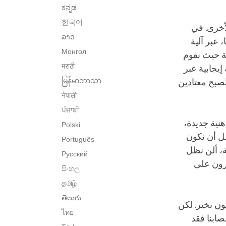
ಕನ್ನಡ
한국어
لأخرى. في
ລາວ
، عبر آلية
Монгол
ية حيث نقوم
मराठी
إيجابية عبر
မြန်မာဘာသာ
نُصبح معتادين
नेपाली
ਪੰਜਾਬੀ
هنية جديدة،
Polski
ضل أن نكون
Português
ية، ألن نظل
Русский
درون على
සිංහල
தமிழ்
తెలుగు
ون بخير. لكن
ไทย
صابنا فقد