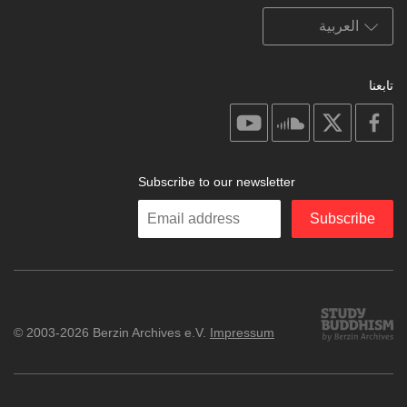
تابعنا
on
on
on
on
youtube
soundcloud
facebook
X
Subscribe to our newsletter
Enter
Subscribe
your
email
Study
© 2003-2026 Berzin Archives e.V.
Impressum
Buddhism
Home