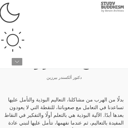
Study
Clos
Buddhism
Home
›
البوذية التبتية
›
عن البوذية
›
كيف ندرس البوذية
كيف تدرس البوذية:
الاستماع، التفكير والتأمل
دكتور ألكسندر بيرزين
بدلًا من الهرب من مشاكلنا، التعاليم البوذية والتأمل عليها
تساعدنا في التعامل مع صعوباتنا، للنقطة التي لا يعودون
بعدها أبدًا. الآلية البوذية هي بالتعلم أولًا والتفكير في النقاط
المفيدة بالتعاليم، ثم عندما نفهمها، نتأمل عليها لنبني عادة