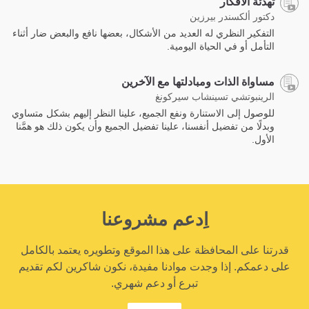
تهدئة الأفكار
دكتور ألكسندر بيرزين
التفكير النظري له العديد من الأشكال، بعضها نافع والبعض ضار أثناء
التأمل أو في الحياة اليومية.
مساواة الذات ومبادلتها مع الآخرين
الرينبوتشي تسينشاب سيركونغ
للوصول إلى اﻻستنارة ونفع الجميع، علينا النظر إليهم بشكل متساوي
وبدلًا من تفضيل أنفسنا، علينا تفضيل الجميع وأن يكون ذلك هو همَّنا
الأول.
اِدعم مشروعنا
قدرتنا على المحافظة على هذا الموقع وتطويره يعتمد بالكامل
على دعمكم. إذا وجدت موادنا مفيدة، نكون شاكرين لكم تقديم
تبرع أو دعم شهري.