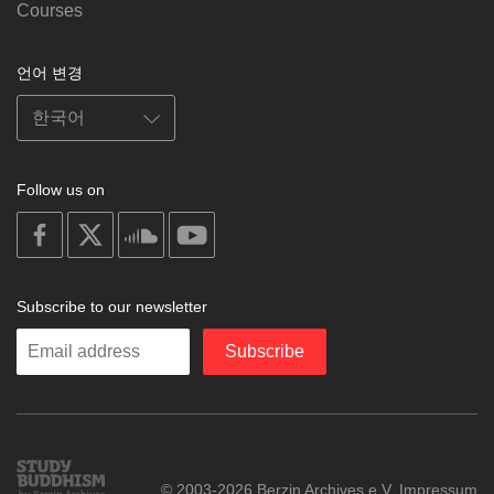
Courses
언어 변경
Follow us on
on
on
on
on
facebook
X
soundcloud
youtube
Subscribe to our newsletter
Enter
Subscribe
your
email
Study
© 2003-2026 Berzin Archives e.V.
Impressum
Buddhism