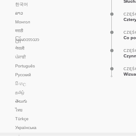
Słuch
한국어
ລາວ
CZĘŚ
Czter
Монгол
मराठी
CZĘŚ
Co po
မြန်မာဘာသာ
नेपाली
CZĘŚ
Czynn
ਪੰਜਾਬੀ
Português
CZĘŚ
Wizua
Русский
සිංහල
தமிழ்
తెలుగు
ไทย
Türkçe
Українська