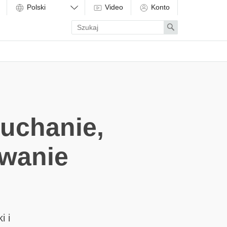
Video
Konto
Enter
Search
search
term
uchanie,
owanie
i i