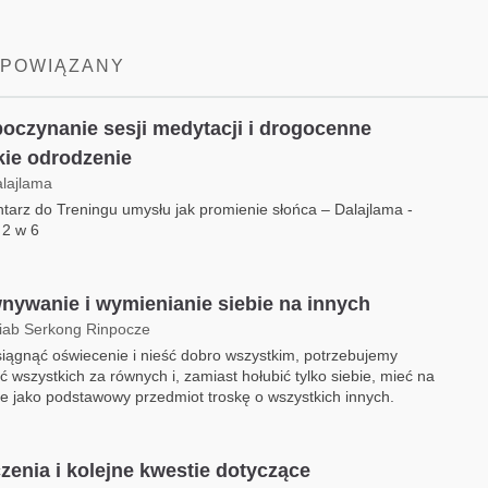
 POWIĄZANY
oczynanie sesji medytacji i drogocenne
kie odrodzenie
alajlama
arz do Treningu umysłu jak promienie słońca – Dalajlama -
 2 w 6
nywanie i wymienianie siebie na innych
iab Serkong Rinpocze
iągnąć oświecenie i nieść dobro wszystkim, potrzebujemy
 wszystkich za równych i, zamiast hołubić tylko siebie, mieć na
 jako podstawowy przedmiot troskę o wszystkich innych.
zenia i kolejne kwestie dotyczące