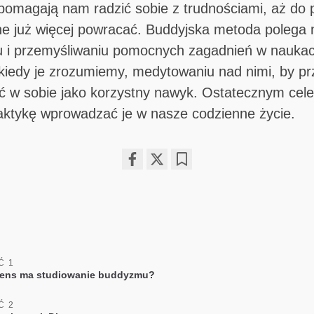
pomagają nam radzić sobie z trudnościami, aż do 
ne już więcej powracać. Buddyjska metoda polega 
 i przemyśliwaniu pomocnych zagadnień w naukac
 kiedy je zrozumiemy, medytowaniu nad nimi, by p
ąć w sobie jako korzystny nawyk. Ostatecznym cele
aktykę wprowadzać je w nasze codzienne życie.
Share
Bookmark
on
facebook
Ć 1
sens ma studiowanie buddyzmu?
Ć 2