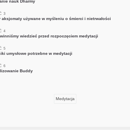
anie nauk Dharmy
Ć 3
y aksjomaty używane w myśleniu o śmierci i nietrwałości
Ć 4
winniśmy wiedzieć przed rozpoczęciem medytacji
Ć 5
iki umysłowe potrzebne w medytacji
Ć 6
lizowanie Buddy
Medytacja