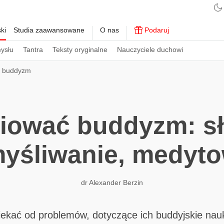
ki
Studia zaawansowane
O nas
Podaruj
ysłu
Tantra
Teksty oryginalne
Nauczyciele duchowi
ć buddyzm
diować buddyzm: sł
yśliwanie, medyt
dr Alexander Berzin
ekać od problemów, dotyczące ich buddyjskie nauk