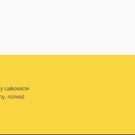
ży całkowicie
tny, rozważ