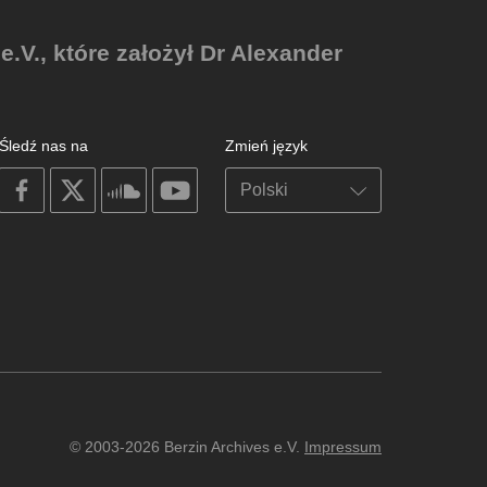
V., które założył Dr Alexander
Śledź nas na
Zmień język
on
on
on
on
facebook
X
soundcloud
youtube
© 2003-2026 Berzin Archives e.V.
Impressum