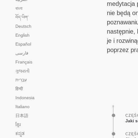
medytacja 
বাংলা
nie będą o
བོད་ཡིག་
poznawaniu
Deutsch
następnie,
English
je i rozwin
Español
poprzez pr
فارسی
Français
ગુજરાતી
हिन्दी
Indonesia
Italiano
日本語
CZĘŚ
Jaki 
ខ្មែរ
ಕನ್ನಡ
CZĘŚ