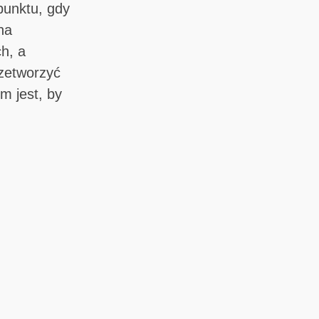
punktu, gdy
na
h, a
rzetworzyć
m jest, by