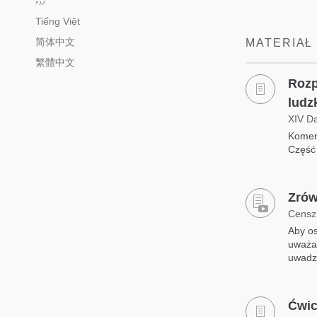
اُردو
Tiếng Việt
简体中文
MATERIAŁ
繁體中文
Rozp
ludz
XIV D
Koment
Część
Zrów
Censz
Aby os
uważać
uwadze
Ćwic