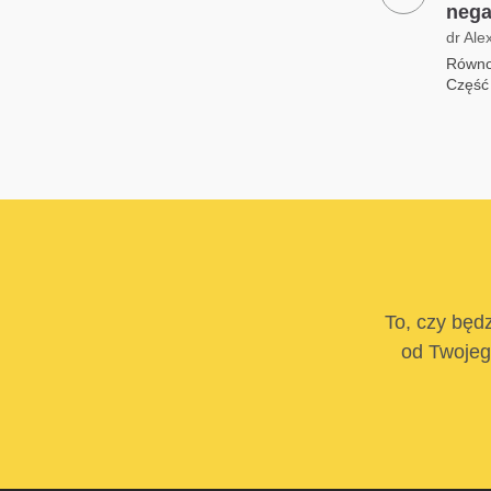
neg
dr Ale
Równow
Część
To, czy będz
od Twojego