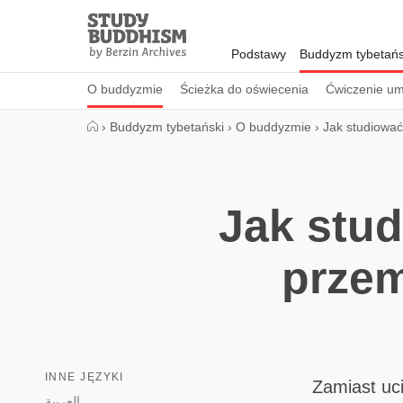
Close
Study
Buddhism
Podstawy
Buddyzm tybetańs
Home
O buddyzmie
Ścieżka do oświecenia
Ćwiczenie um
›
Buddyzm tybetański
›
O buddyzmie
›
Jak studiowa
Jak stu
przem
INNE JĘZYKI
Zamiast uci
العربية