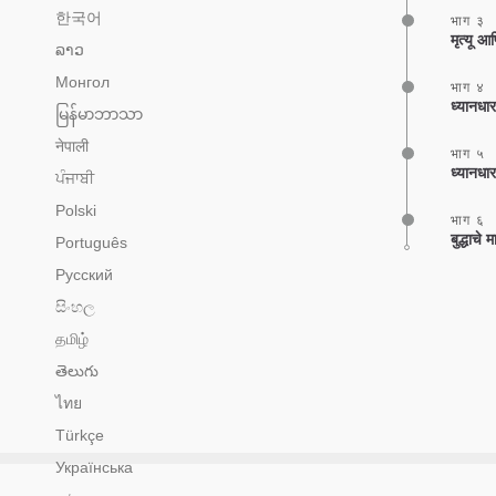
한국어
भाग ३
मृत्यू आ
ລາວ
Монгол
भाग ४
ध्यानधारण
မြန်မာဘာသာ
नेपाली
भाग ५
ध्यानध
ਪੰਜਾਬੀ
Polski
भाग ६
बुद्धाचे
Português
Русский
සිංහල
தமிழ்
తెలుగు
ไทย
Türkçe
Українська