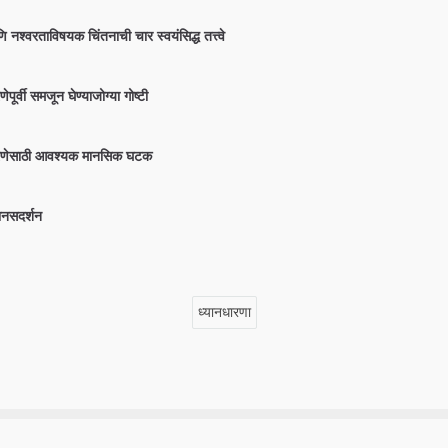
णि नश्वरताविषयक चिंतनाची चार स्वयंसिद्ध तत्त्वे
ेपूर्वी समजून घेण्याजोग्या गोष्टी
ारणेसाठी आवश्यक मानसिक घटक
 मानसदर्शन
ध्यानधारणा