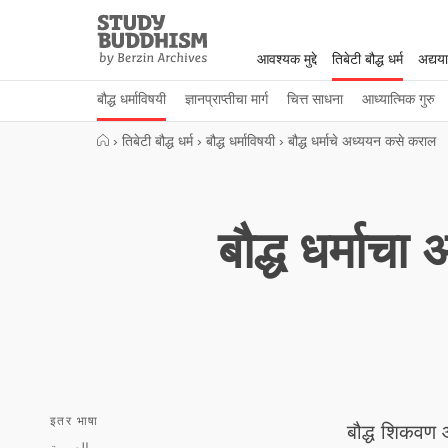
Close
Study
Buddhism
आवश्यक मुद्दे
तिबेटी बौद्ध धर्म
अद्यय
Home
बौद्ध धर्माविषयी
ज्ञानप्राप्तीचा मार्ग
चित्त साधना
आध्यात्मिक गुरु
›
तिबेटी बौद्ध धर्म
›
बौद्ध धर्माविषयी
›
बौद्ध धर्माचे अध्ययन कसे कराल
बौद्ध धर्माच
इतर भाषा
बौद्ध शिकवण आ
العربية