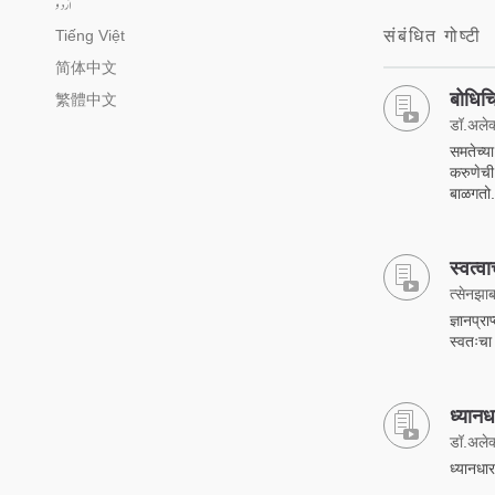
اُردو
Tiếng Việt
संबंधित गोष्टी
简体中文
बोधिचि
繁體中文
डॉ.अलेक्
समतेच्या
करुणेची 
बाळगतो.
स्वत्
त्सेनझाब
ज्ञानप्
स्वतःचा
ध्यानधा
डॉ.अलेक्
ध्यानधार