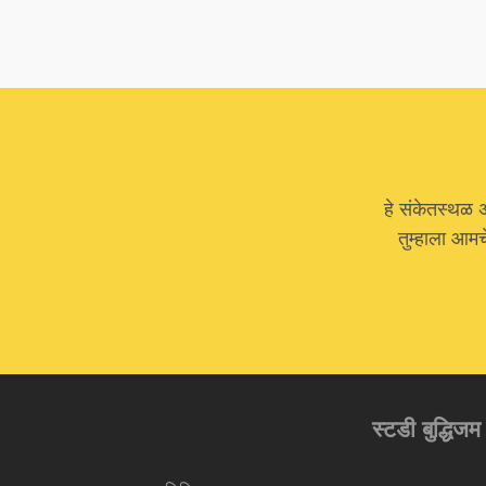
हे संकेतस्थळ 
तुम्हाला आम
स्टडी बुद्धिजम