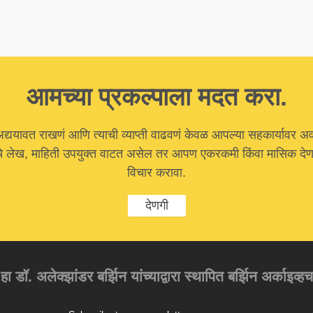
आमच्या प्रकल्पाला मदत करा.
अद्ययावत राखणं आणि त्याची व्याप्ती वाढवणं केवळ आपल्या सहकार्यावर अ
चे लेख, माहिती उपयुक्त वाटत असेल तर आपण एकरकमी किंवा मासिक देणग
विचार करावा.
देणगी
 हा डॉ. अलेक्झांडर बर्झिन यांच्याद्वारा स्थापित बर्झिन अर्काइव्ह