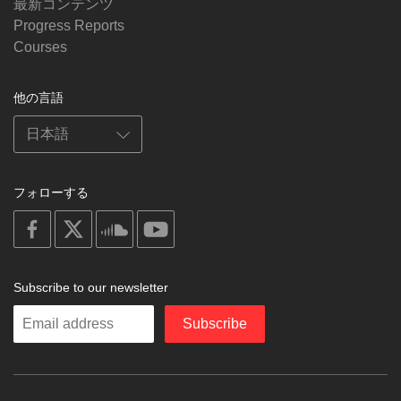
最新コンテンツ
Progress Reports
Courses
他の言語
フォローする
on
on
on
on
facebook
X
soundcloud
youtube
Subscribe to our newsletter
Enter
Subscribe
your
email