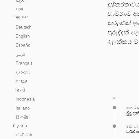
දුෂ්කරතාව
বাংলা
භාවනාව අප
བོད་ཡིག་
කරුණක් ඉග
Deutsch
පුරුද්දක් 
English
ඉලක්කය වනු
Español
فارسی
Français
ગુજરાતી
हिन्दी
Indonesia
Italiano
කොටස
බුදු 
日本語
ខ្មែរ
කොටස
ධර්ම 
ಕನ್ನಡ