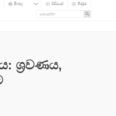
වීඩියෝ
ගිණුම
Enter
Search
search
term
: ශ්‍රවණය,
ම