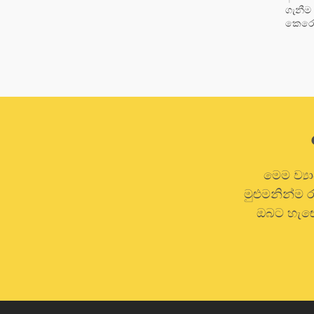
ගැනීම
කෙරෙහ
මෙම ව්‍ය
මුළුමනින්ම
ඔබට හැඟේ