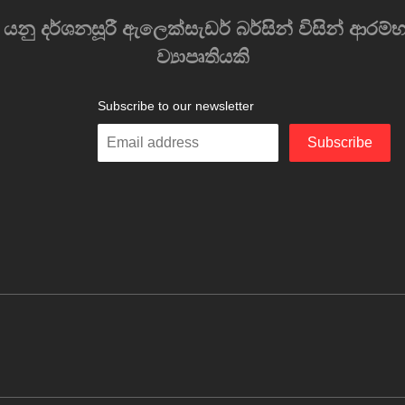
) යනු දර්ශනසූරී ඇලෙක්සැඩර් බර්සින් විසින් ආ
ව්‍යාපෘතියකි
Subscribe to our newsletter
Enter
Subscribe
your
email