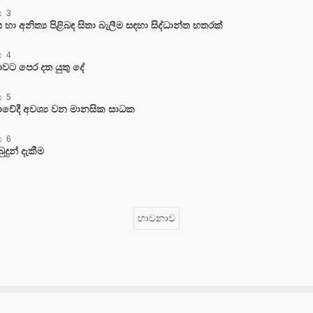
 3
ා අනිත්‍ය පිළිබඳ සිතා බැලීම සඳහා සිද්ධාන්ත හතරක්
 4
වට පෙර දත යුතු දේ
 5
වේදී අවශ්‍ය වන මානසික සාධක
 6
බුදුන් දැකීම
භාවනාව