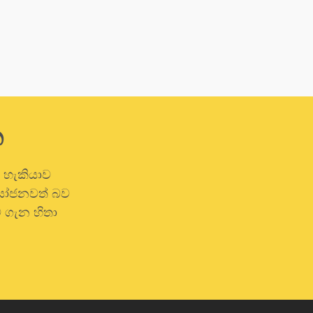
න
ි හැකියාව
රයෝජනවත් බව
 ගැන හිතා