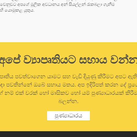
 වෙනුවට අපගේ මූලික අවධානය අන් සියල්ලන් රැකබලා ගැනීම
ි යොමුකළ යුතුය.
අපේ ව්‍යාපෘතියට සහාය වන්
ාපෘතිය පවත්වාගෙන යාමට සහ වැඩි දියුණු කිරීමට අපට ඇත
 රඳා පවතින්නේ ඔබේ සහාය මතය. අප ඉදිරිපත් කරන දේ ප්‍
 නම් එක් වරක් හෝ මාසිකව හෝ යම් පුණ්‍යාධාරයක් කිරීම
බලන්න.
පුණ්‍යාධාරය