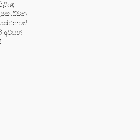
ිළිබඳ
උපකාරීවන
‍රයෝජනවත්
හි අවසන්
ි.