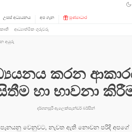
උසස් අධ්‍යයනය
අප ගැන
පුණ්‍යාධාර
 කෘති
ආධ්‍යාත්මික ගුරුවරු
න අයුරු
අධ්‍යයනය කරන ආකාරය
සිතීම හා භාවනා කිරී
දර්ශනසූරී ඇලෙක්සැන්ඩර් බර්සින්
් පැනයනු වෙනුවට, නැවත ඇති නොවන පරිදි අපගේ