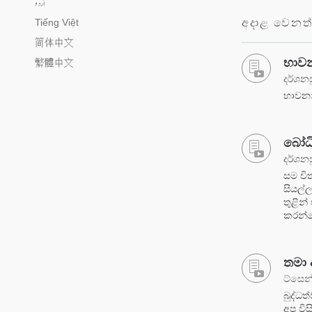
اُردو
Tiếng Việt
අදාළ වෙනත්
简体中文
භාවන
繁體中文
දර්ශනස
භාවනා
‍‍බෝ
දර්ශනස
සම චි
සියල්
තුළින්
කරන්න
තමා 
ට්සෙන
බුද්ධ
අප විස