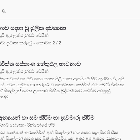
 දෑ
ාව සඳහා වූ මූලික අවශ්‍යතා
ූරී ඇලෙක්සැන්ඩර් බර්සින්
ව: ප්‍රධාන කරුණු - කොටස 2 / 2
ධිචිත්ත සප්තාංග හේතුඵල භාවනාව
ූරී ඇලෙක්සැන්ඩර් බර්සින්
ත්තතාවයේ හා මව් සෙනෙහස පිළිගෙන ඇගයීමේ සිට ආරම්භ වී, අපි
ලන් වෙත ප්‍රේමය හා කරුණාව ගොඩනගා ගනිමින් එම බෝධි චිත්තය
 ඒ් සියල්ලන් වෙත උපකාර පිණිස බුද්ධත්වයට පත්වීම අරමුණු
ෙමු.
අන්‍යයන් හා සම කිරීම හා හුවමාරු කිරීම
්ශාබ් සේකොං රින්පෝඡේ හිමි
ත්වය සාක්ෂාත් කරගනිමින් අන් සියල්ලන් හට සෙත සැලසීම පිණිස
ින් සියල්ලන් වෙත සම සිත් පැතිරවිය යුතු අතර අප අපවම රැකබලා