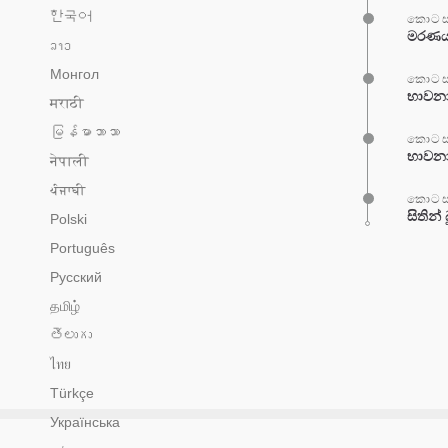
한국어
කොටස
මරණය හ
ລາວ
Монгол
කොටස
භාවනා
मराठी
မြန်မာဘာသာ
කොටස
භාවනා
नेपाली
ਪੰਜਾਬੀ
කොටස
සිතින් 
Polski
Português
Русский
தமிழ்
తెలుగు
ไทย
Türkçe
Українська