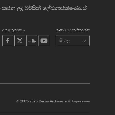
රම්භ කරන ලද බර්සින් ලේඛනාරක්ෂණයේ
අප අනුගමනය
භාෂාව වෙනස්කරන්න
on
on
on
on
facebook
X
soundcloud
youtube
© 2003-2026 Berzin Archives e.V.
Impressum