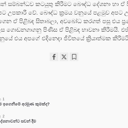
යන් සම්බන්ධව කටයුතු කිරීමට බෞද්ධ දේශනා හා ඒ ප
ට උපකාරී වේ. බෞද්ධ ක්‍රමය වනුයේ පළමුව අපට 
ෙන ඒ පිළිබඳ සිතාබලා, අවබෝධ කරගත් පසු එය ප්
ලෙස ගොඩනගාගනු පිණිස ඒ පිළිබඳ භාවනා කිරීමයි. එ
යේ එය අපගේ එදිනෙදා ජීවිතයේ ක්‍රියාත්මක කිරීමය
Share
Bookmark
on
facebook
 1
දහම ඉගෙනීමේ අරමුණ කුමක්ද?
 2
දේශනාවන්ට සවන් දීම