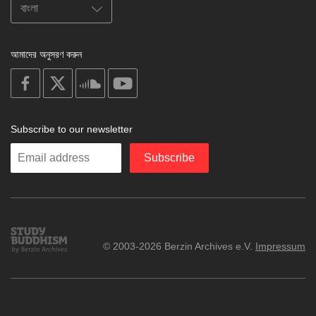
আমাদের অনুসরণ করুন
on
on
on
on
facebook
X
soundcloud
youtube
Subscribe to our newsletter
Enter
Subscribe
your
email
Study
© 2003-2026 Berzin Archives e.V.
Impressum
Buddhism
Home