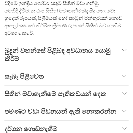
විඳීමේ ඉන්ද්‍රීය ගෝචර සතුට සිතින් මවා ගනිමු.
මෙහිදී ද්විමාන රූප සිතින් මවාගැනීමක්ද සිදු නොවේ:
හුදෙක් රූපයක්, පිළිමයක් හෝ කාටූන් පින්තූරයක් නොව
ආලෝකයෙන් නිර්මිත ත්‍රිමාණ රූපයක් සිතින් මවාගැනීම
අවශ්‍ය කෙරේ.
බුදුන් වහන්සේ පිළිබඳ අවධානය යොමු
කිරීම
සැබෑ පිළිවෙත
සිතින් මවාගැනීමේ පැතිකඩයන් දෙක
පමණට වඩා පීඩනයන් ඇති නොකරන්න
දර්ශන ගොඩනැගීම