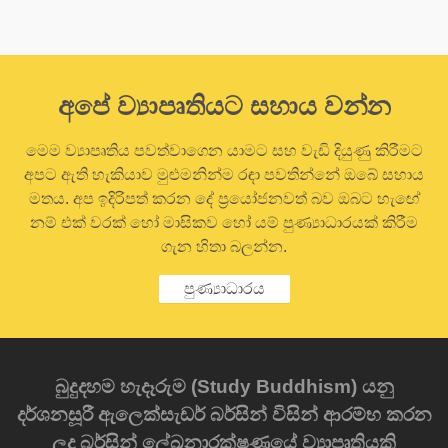
අපේ ව්‍යාපෘතියට සහාය වන්න
මෙම ව්‍යාපෘතිය පවත්වාගෙන යාමට සහ වැඩි දියුණු කිරීමට
අපට ඇති හැකියාව මුළුමනින්ම රඳා පවතින්නේ ඔබේ සහාය
මතය. අප ඉදිරිපත් කරන දේ ප්‍රයෝජනවත් බව ඔබට හැඟේ
නම් එක් වරක් හෝ මාසිකව හෝ යම් පුණ්‍යාධාරයක් කිරීම
ගැන හිතා බලන්න.
පුණ්‍යාධාරය
බුදුදහම හැදෑරුම (Study Buddhism) යනු
දර්ශනසූරී ඇලෙක්සැඩර් බර්සින් විසින් ආරම්භ කරන
ලද බර්සින් ලේඛනාරක්ෂණයේ ව්‍යාපෘතියකි