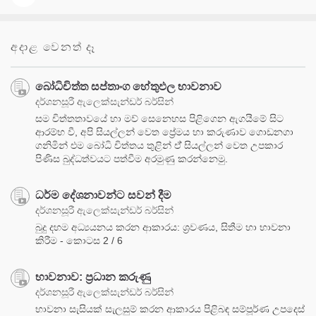
අදාළ වෙනත් දෑ
‍‍බෝධිචිත්ත සප්තාංග හේතුඵල භාවනාව
දර්ශනසූරී ඇලෙක්සැන්ඩර් බර්සින්
සම චිත්තතාවයේ හා මව් සෙනෙහස පිළිගෙන ඇගයීමේ සිට
ආරම්භ වී, අපි සියල්ලන් වෙත ප්‍රේමය හා කරුණාව ගොඩනගා
ගනිමින් එම බෝධි චිත්තය තුළින් ඒ් සියල්ලන් වෙත උපකාර
පිණිස බුද්ධත්වයට පත්වීම අරමුණු කරන්නෙමු.
ධර්ම දේශනාවන්ට සවන් දීම
දර්ශනසූරී ඇලෙක්සැන්ඩර් බර්සින්
බුදු දහම අධ්‍යයනය කරන ආකාරය: ශ්‍රවණය, සිතීම හා භාවනා
කිරීම - කොටස 2 / 6
භාවනාව: ප්‍රධාන කරුණු
දර්ශනසූරී ඇලෙක්සැන්ඩර් බර්සින්
භාවනා සැසියක් සැලසුම් කරන ආකාරය පිළිබඳ සම්පූර්ණ උපදෙස්