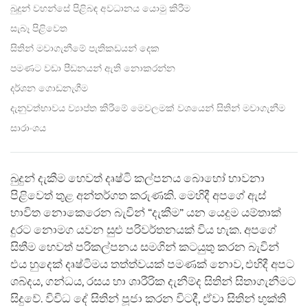
facebook
බුදුන් වහන්සේ පිළිබඳ අවධානය යොමු කිරීම
සැබෑ පිළිවෙත
සිතින් මවාගැනීමේ පැතිකඩයන් දෙක
පමණට වඩා පීඩනයන් ඇති නොකරන්න
දර්ශන ගොඩනැගීම
දැනුවත්භාවය ව්‍යාප්ත කිරීමේ මෙවලමක් වශයෙන් සිතින් මවාගැනීම
සාරාංශය
බුදුන් දැකීම හෙවත් දෘෂ්ටි කල්පනය බොහෝ භාවනා
පිළිවෙත් තුළ අන්තර්ගත කරුණකි. මෙහිදී අපගේ ඇස්
භාවිත නොකෙරෙන බැවින් “දැකීම” යන යෙදුම යම්තාක්
දුරට නොමග යවන සුළු පරිවර්තනයක් විය හැක. අපගේ
සිතීම හෙවත් පරිකල්පනය සමගින් කටයුතු කරන බැවින්
එය හුදෙක් දෘෂ්ටිමය තත්ත්වයක් පමණක් නොව, එහිදී අපට
ශබ්දය, ගන්ධය, රසය හා ශාරීරික දැනීම්ද සිතින් සිතාගැනීමට
සිදුවේ. විවිධ දේ සිතින් පූජා කරන විටදී, ඒවා සිතින් භුක්ති