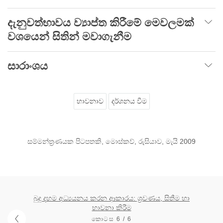
දැනුවත්භාවය ව්‍යාප්ත කිරීමේ මෙවලමක්
වශයෙන් සිතින් මවාගැනීම
සාරාංශය
භාවනාව
දර්ශනය වීම
සම්මන්ත්‍රණයක පිටපතකි, මොස්කව්, රුසියාව, මැයි 2009
බුදු දහම අධ්‍යයනය කරන ආකාරය: ශ්‍රවණය, සිතීම හා
භාවනා කිරීම
කොටස 6 / 6