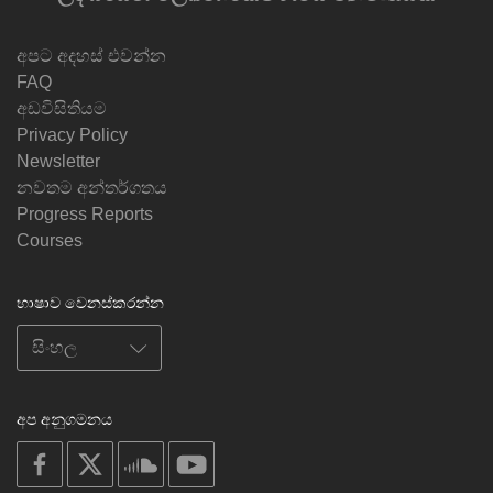
අපට අදහස් එවන්න
FAQ
අඩවිසිතියම
Privacy Policy
Newsletter
නවතම අන්තර්ගතය
Progress Reports
Courses
භාෂාව වෙනස්කරන්න
අප අනුගමනය
on
on
on
on
facebook
X
soundcloud
youtube