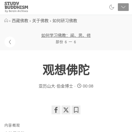
Close
Study
Buddhism
Home
›
西藏佛教
›
关于佛教
›
如何研习佛教
如何学习佛教：闻、思、修
部份 6 一 6
观想佛陀
亚历山大·伯金博士
00:08
Share
Bookmark
on
内容概观
facebook