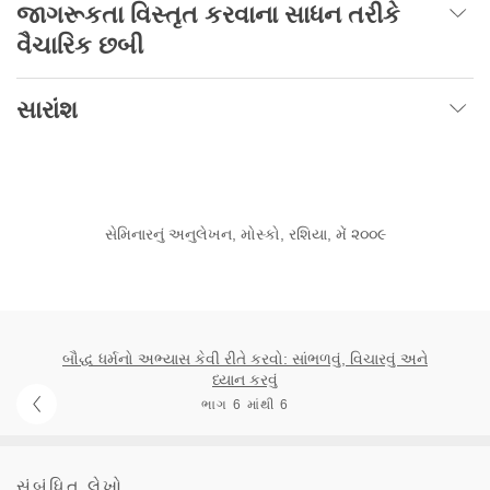
જાગરૂકતા વિસ્તૃત કરવાના સાધન તરીકે
વૈચારિક છબી
સારાંશ
સેમિનારનું અનુલેખન, મોસ્કો, રશિયા, મેં ૨૦૦૯
બૌદ્ધ ધર્મનો અભ્યાસ કેવી રીતે કરવો: સાંભળવું, વિચારવું અને
ધ્યાન કરવું
ભાગ 6 માંથી 6
સંબંધિત લેખો