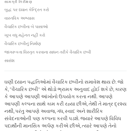
on
સામગ્રી નિરીક્ષણ
facebook
બુદ્ધ પર ધ્યાન કેન્દ્રિત કરો
વાસ્તવિક અભ્યાસ
વૈચારિક છબીના બે પાસાઓ
ખૂબ વધુ મહેનત નહીં કરો
વૈચારિક છબીનું નિર્માણ
જાગરૂકતા વિસ્તૃત કરવાના સાધન તરીકે વૈચારિક છબી
સારાંશ
ઘણી ધ્યાન પદ્ધતિઓમાં વૈચારિક છબીનો સમાવેશ થાય છે. જો
કે, "વૈચારિક છબી" એ થોડો ભ્રામક અનુવાદ હોઈ શકે છે, કારણ
કે આપણે આપણી આંખોનો ઉપયોગ કરતા નથી. આપણે
આપણી કલ્પના સાથે કામ કરી રહ્યા છીએ, તેથી તે માત્ર દ્રશ્ય
નથી, પરંતુ આપણે અવાજ, ગંધ, સ્વાદ અને શારીરિક
સંવેદનાઓની પણ કલ્પના કરવી પડશે. જ્યારે આપણે વિવિધ
પદાર્થોની માનસિક અર્પણ કરીએ છીએ, ત્યારે આપણે તેનો