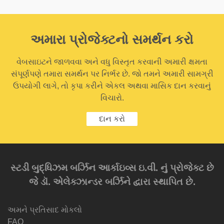
અમારા પ્રોજેક્ટનો સમર્થન કરો
વેબસાઇટને જાળવવા અને વધુ વિસ્તૃત કરવાની અમારી ક્ષમતા
સંપૂર્ણપણે તમારા સમર્થન પર નિર્ભર છે. જો તમને અમારી સામગ્રી
ઉપયોગી લાગે, તો કૃપા કરીને એકલ અથવા માસિક દાન કરવાનું
વિચારો.
દાન કરો
સ્ટડી બુદ્ધિઝમ બર્ઝિન આર્કાઇવ્સ ઇ.વી. નું પ્રોજેક્ટ છે
જે ડૉ. એલેક્ઝાન્ડર બર્ઝિને દ્વારા સ્થાપિત છે.
અમને પ્રતિસાદ મોકલો
FAQ