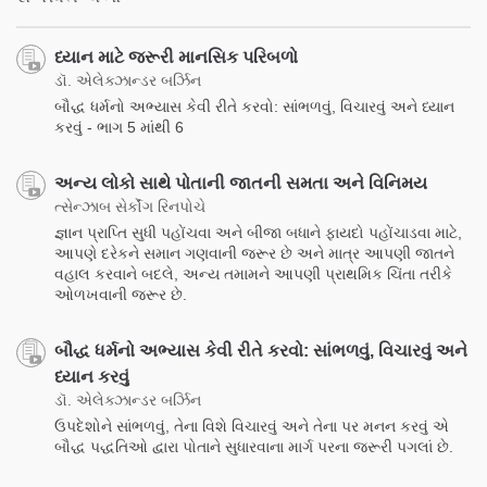
ધ્યાન માટે જરૂરી માનસિક પરિબળો
ડૉ. એલેક્ઝાન્ડર બર્ઝિન
બૌદ્ધ ધર્મનો અભ્યાસ કેવી રીતે કરવો: સાંભળવું, વિચારવું અને ધ્યાન
કરવું - ભાગ 5 માંથી 6
અન્ય લોકો સાથે પોતાની જાતની સમતા અને વિનિમય
ત્સેન્ઝાબ સેર્કોંગ રિનપોચે
જ્ઞાન પ્રાપ્તિ સુધી પહોંચવા અને બીજા બધાને ફાયદો પહોંચાડવા માટે,
આપણે દરેકને સમાન ગણવાની જરૂર છે અને માત્ર આપણી જાતને
વહાલ કરવાને બદલે, અન્ય તમામને આપણી પ્રાથમિક ચિંતા તરીકે
ઓળખવાની જરૂર છે.
બૌદ્ધ ધર્મનો અભ્યાસ કેવી રીતે કરવો: સાંભળવું, વિચારવું અને
ધ્યાન કરવું
ડૉ. એલેક્ઝાન્ડર બર્ઝિન
ઉપદેશોને સાંભળવું, તેના વિશે વિચારવું અને તેના પર મનન કરવું એ
બૌદ્ધ પદ્ધતિઓ દ્વારા પોતાને સુધારવાના માર્ગ પરના જરૂરી પગલાં છે.