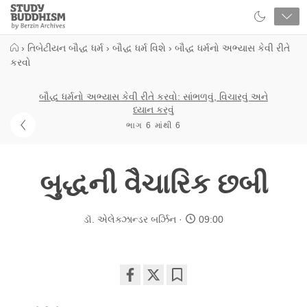
Close
Study
Buddhism
Home
›
તિબેટીયન બૌદ્ધ ધર્મ
›
બૌદ્ધ ધર્મ વિશે
›
બૌદ્ધ ધર્મનો અભ્યાસ કેવી રીતે
કરવો
બૌદ્ધ ધર્મનો અભ્યાસ કેવી રીતે કરવો: સાંભળવું, વિચારવું અને
ધ્યાન કરવું
ભાગ 6 માંથી 6
બુદ્ધની વૈચારિક છબી
ડૉ. એલેક્ઝાન્ડર બર્ઝિન
09:00
Share
Bookmark