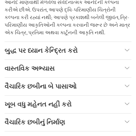
આનંદ માણવાથી મેળવેલા સંવેદનાત્મક આનંદની કલ્પના
કરીએ છીએ. ઉપરાંત, આપણે દ્વિ-પરિમાણીય ચિત્રોની
કલ્પના કરી રહ્યાં નથી; આપણે પ્રકાશથી બનેલી જીવંત, ત્રિ-
પરિમાણીય આકૃતિઓની કલ્પના કરવાની જરૂર છે અને માત્ર
એક ચિત્ર, પ્રતિમા અથવા કાર્ટૂનની આકૃતિ નથી.
બુદ્ધ પર ધ્યાન કેન્દ્રિત કરો
વાસ્તવિક અભ્યાસ
વૈચારિક છબીના બે પાસાઓ
ખૂબ વધુ મહેનત નહીં કરો
વૈચારિક છબીનું નિર્માણ