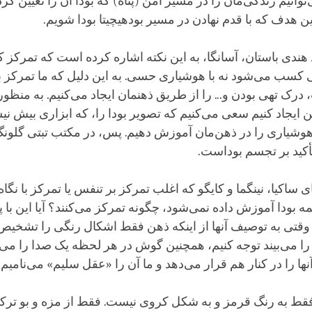
وانیم زندگی‌مان را در مسیر امن (پناه) که بودا آن را تعیین ک
ن هدف که با قدم نهادن در مسیر بودهیچیتا بودا شویم.
د هندی باستان، آسانگا، به این نکته اشاره کرده است که تمرکز 
کسب می‌شود نه با هوشیاری حسی. به این دلیل که ما تمرکز بر
ک تهی بودن و... را از طریق ذهنمان ایجاد می‌کنیم. به منظور 
ن ایجاد کنیم سعی می‌کنیم که تصویر بودا را، که ابزاری بیش 
یم هوشیاری را در ذهن‌مان آموزش دهیم. پس، در مکتب تبتی گلو
أکید بر تجسم بوداست.
ی ساکیا، نینگما و کایگو که اغلب تمرکز بر تنفس یا تمرکز با نگا
ودا آموزش داده نمی‌شود، چگونه تمرکز می‌کنند؟ آیا این با پن
وقتی به توصیف آنها از اینکه ذهن فقط اشکال رنگی را تشخیص 
ا می‌بیند توجه کنیم، همچنین گوش در هر لحظه یک صدا را می
ا را در کنار هم قرار می‌دهد و ما آن را «عقل سلیم» می‌نامیم.
فقط به رنگ قرمز و به شکل کروی نیست. فقط از مزه و بو ترک