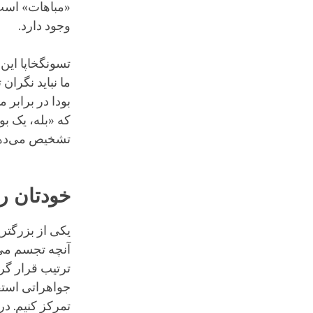
«مباهات» است،
وجود دارد.
تسونگخاپا این
ما نباید نگرا
بودا در برابر 
که «بله، یک ب
تشخیص می‌ده
خودتان را
یکی از بزرگتری
آنچه تجسم می‌ک
ترتیب قرار گرف
جواهراتی استف
تمرکز کنیم. در