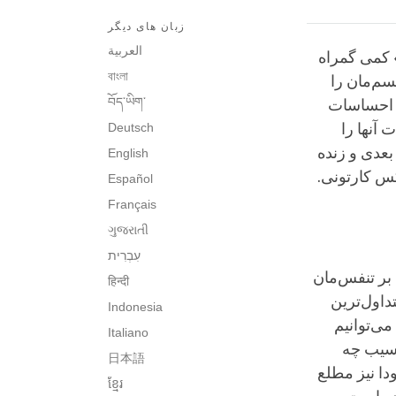
زبان های دیگر
العربية
 کمی گمراه
বাংলা
سم‌مان را
བོད་ཡིག་
و احساسات
آنها را
Deutsch
عدی و زنده
English
عکس کارتونی.
Español
Français
ગુજરાતી
עִבְרִית‎
بر تنفس‌مان
हिन्दी
داول‌ترین
Indonesia
ی‌توانیم
Italiano
 سیب چه
日本語
ودا نیز مطلع
ខ្មែរ