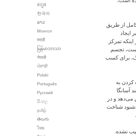
رده است،
ಕನ್ನಡ
한국어
ລາວ
کامل از طریق
Монгол
 ایجاد
मराठी
اینکه تمرکز
မြန်မာဘာသာ
نیست، تجسم
نگ، برای کسب
नेपाली
ਪੰਜਾਬੀ
Polski
ه کردن به
Português
د آسانگا
Русский
می‌دهد و در
සිංහල
‌شنود شناخت
தமிழ்
తెలుగు
ไทย
یب نشده.