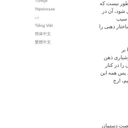
Türkçe
طور نیست که
Українська
 شود، آن در
اُردو
ک سیب
Tiếng Việt
اختار ذهنی را
简体中文
繁體中文
بر
شیاری ذهن
را در کنار
. پس همه این
م، ارج
 شصت دستمان