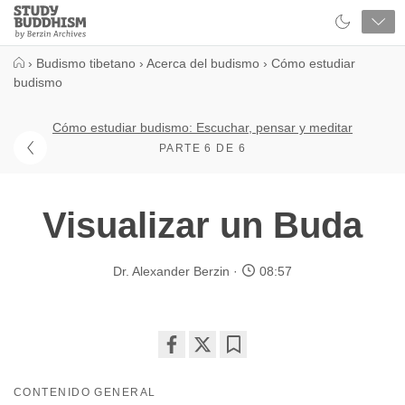
Close
Study
Buddhism
Home
›
Budismo tibetano
›
Acerca del budismo
›
Cómo estudiar
budismo
Cómo estudiar budismo: Escuchar, pensar y meditar
PARTE 6 DE 6
Visualizar un Buda
Dr. Alexander Berzin
08:57
Share
Bookmark
on
CONTENIDO GENERAL