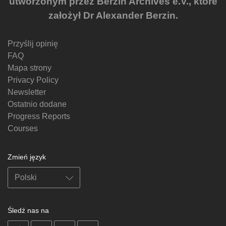
utworzonym przez Berzin Archives e.V., które
założył Dr Alexander Berzin.
Przyślij opinię
FAQ
Mapa strony
Privacy Policy
Newsletter
Ostatnio dodane
Progress Reports
Courses
Zmień język
Śledź nas na
on
on
on
on