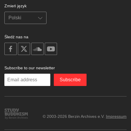
Zmień język
Śledź nas na
on
on
on
on
facebook
X
soundcloud
youtube
Subscribe to our newsletter
Enter
Subscribe
your
email
Study
© 2003-2026 Berzin Archives e.V.
Impressum
Buddhism
Home