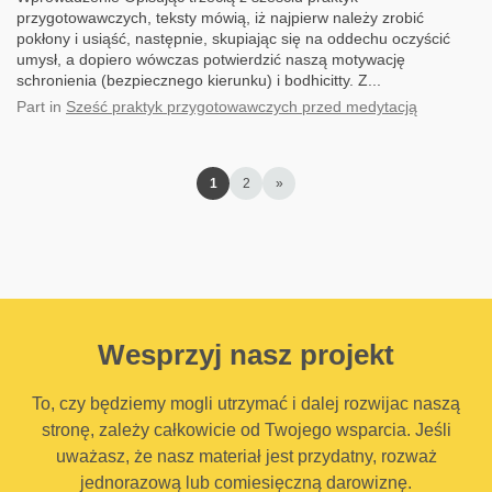
przygotowawczych, teksty mówią, iż najpierw należy zrobić
pokłony i usiąść, następnie, skupiając się na oddechu oczyścić
umysł, a dopiero wówczas potwierdzić naszą motywację
schronienia (bezpiecznego kierunku) i bodhicitty. Z...
Part
in
Sześć praktyk przygotowawczych przed medytacją
1
2
»
Wesprzyj nasz projekt
To, czy będziemy mogli utrzymać i dalej rozwijac naszą
stronę, zależy całkowicie od Twojego wsparcia. Jeśli
uważasz, że nasz materiał jest przydatny, rozważ
jednorazową lub comiesięczną darowiznę.