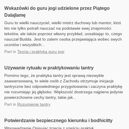
Wskazówki do guru jogi udzielone przez Piątego
Dalajlamę
Guru to wielki nauczyciel, wielki mistrz duchowy lub mentor, ktoś
kto nie tylko potrafi nauczać na podstawie swej znajomości
tekstów, ale także poprzez własny przykład, uosabiając to, czego
nauczał Budda. Jest to zatem osoba przejawiająca wobec swych
uczniów i wszystkich...
Part
in
Teoria i praktyka guru jogi
Używanie rytuału w praktykowaniu tantry
Pomimo tego, że praktyka tantry jest sprawą niezwykle
zaawansowaną, to wiele osób z Zachodu otrzymuje inicjacje
tantryczne bez odpowiedniego przygotowania i zaczyna praktykę
nie rozumiejąc jej głęboko. Większość dostrzega najpierw jedynie
powierzchowne cechy tantry, takie jak...
Part
in
Rozumienie tantry
Potwierdzanie bezpiecznego kierunku i bodhicitty
Wprowadzenie Opisując trzecią z sześciu praktyk