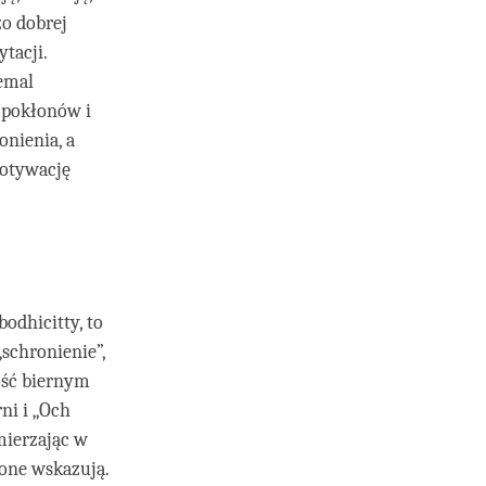
zo dobrej
tacji.
iemal
 pokłonów i
onienia, a
motywację
odhicitty, to
schronienie”,
dość biernym
ni i „Och
mierzając w
 one wskazują.