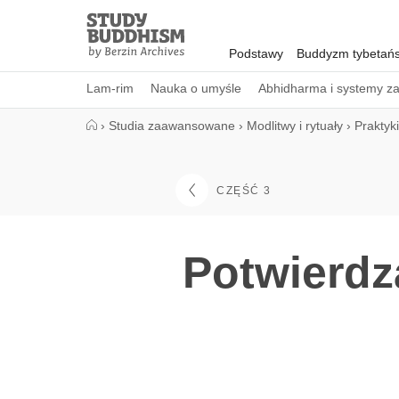
Close
Study
Buddhism
Podstawy
Buddyzm tybetańs
Home
Lam-rim
Nauka o umyśle
Abhidharma i systemy z
›
Studia zaawansowane
›
Modlitwy i rytuały
›
Praktyk
CZĘŚĆ 3
Potwierdz