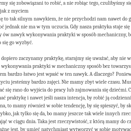
my się zobowiązani to robić, a nie robiąc tego, czulibyśmy si
 jak z myciem
się to tak silnym nawykiem, że nie przychodzi nam nawet do g
oć jednak nie ma w tym uczucia. Gdy nasza praktyka staje si
 ów nawyk wykonywania praktyki w sposób mechaniczny, b
 się go wyzbyć.
li dopiero zaczynamy praktykę, starajmy się uważać, aby nie 
 wykonywania praktyki w mechaniczny sposób bez towarzy
iem bardzo łatwo jest wpaść w ten nawyk. A dlaczego? Poni
yciu jesteśmy bardzo zajęci. Nie mamy zbyt wiele czasu. Mu
 się rano do wyjścia do pracy lub zajmowania się dziećmi.
ć praktykę i nawet jeśli nasza intencja, by robić ją codzienni
ilna, to mamy również w sobie tendencję, by się spieszyć, by s
zybko, jak tylko się da, bo mamy jeszcze tak wiele innych rzec
jąć w ciągu dnia. Taka jest rzeczywistość, z którą mamy do c
ażne jest, by umieć natychmiast wytworzyć w sobie motywacj