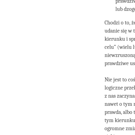
prawdziw
lub dzog
Chodzi o to, 
udanie się w 
kierunku i sp
celu” (wielu 
niewzruszoną
prawdziwe ust
Nie jest to co
logiczne prz
z nas zaczyna
nawet o tym m
prawda, albo 
tym kierunku.
ogromne zmia