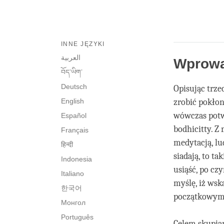
INNE JĘZYKI
العربية
Wprowa
བོད་ཡིག་
Deutsch
Opisując trze
English
zrobić pokłon
wówczas potw
Español
bodhicitty. Z
Français
medytacją, l
हिन्दी
siadają, to t
Indonesia
usiąść, po cz
Italiano
myślę, iż wsk
한국어
początkowymi
Монгол
Português
Celem skupia