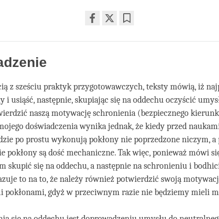
Share
Bookmark
on
facebook
dzenie
cią z sześciu praktyk przygotowawczych, teksty mówią, iż na
y i usiąść, następnie, skupiając się na oddechu oczyścić umysł
ierdzić naszą motywację schronienia (bezpiecznego kierunk
 mojego doświadczenia wynika jednak, że kiedy przed naukam
udzie po prostu wykonują pokłony nie poprzedzone niczym, a
akie pokłony są dość mechaniczne. Tak więc, ponieważ mówi si
ym skupić się na oddechu, a następnie na schronieniu i bodhici
azuje to na to, że należy również potwierdzić swoją motywac
 pokłonami, gdyż w przeciwnym razie nie będziemy mieli m
nia się na oddechu jest doprowadzeniu umysłu do neutralneg