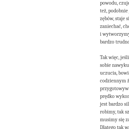
powodu, czuje
też, podobnie
zębów, staje 
zaniechać, ch
i wytworzymy
bardzo trudno
Tak więc, jeś
sobie nawyku
uczucia, bow
codziennym ż
przygotowywać
prędko wykona
jest bardzo s
robimy, tak s
musimy się za
Dlatego tak w