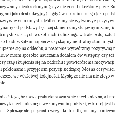
 nazywamy nieokreślonym (gdyż nie został określony przez Bu
, ani jako destrukcyjny) – gdyż w oparciu o niego jako pod
zytywny stan umysłu. Jeśli staramy się wytworzyć pozytywn
zynamy od podstawy będącej stanem umysłu pełnym zamętu
b myśli krążących wokół ruchu ulicznego w trakcie dojazdu tut
dzo trudne. Zatem najpierw uzyskajmy neutralny stan umysłu
skupienie się na oddechu, a następnie wytwórzmy pozytywną 
nie, w moim sposobie nauczania dodałem ów wstępny, czy też
y etap skupienia się na oddechu i potwierdzenia motywacji 
 pokłonami i przyjęciem pozycji siedzącej. Można oczywiśc
jeszcze we właściwej kolejności. Myślę, że nie ma nic złego w
nie.
nikać tego, by nasza praktyka stawała się mechaniczna, a bard
nawyk mechanicznego wykonywania praktyki, w której jest b
cia. Spiesząc się, po prostu wszystko to odbębniamy, ponieważ