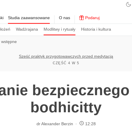
ki
Studia zaawansowane
O nas
Podaruj
ałożeń
Wadżrajana
Modlitwy i rytuały
Historia i kultura
i wstępne
Sześć praktyk przygotowawczych przed medytacją
CZĘŚĆ 4 W 5
anie bezpiecznego 
bodhicitty
dr Alexander Berzin
12:28