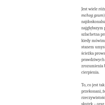
Jest wiele ró
mchog gsum
)
najdoskonalsz
najgłębszym 
szlachetna pr
kiedy mówimy 
stanem umysł
ścieżka prow
prawdziwych 
zrozumienia 
cierpienia.
To, co jest t
przekonani, ż
rzeczywistośc
skutek – oraz