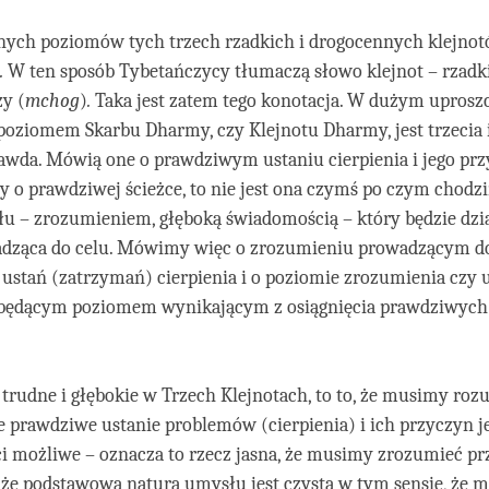
żnych poziomów tych trzech rzadkich i drogocennych klejnot
.
W ten sposób Tybetańczycy tłumaczą słowo klejnot – rzadki
y (
mchog
)
.
Taka jest zatem tego konotacja. W dużym uprosz
poziomem Skarbu Dharmy, czy Klejnotu Dharmy, jest trzecia 
awda. Mówią one o prawdziwym ustaniu cierpienia i jego prz
o prawdziwej ścieżce, to nie jest ona czymś po czym chodzi
u – zrozumieniem, głęboką świadomością – który będzie dzia
adząca do celu. Mówimy więc o zrozumieniu prowadzącym d
ustań (zatrzymań) cierpienia i o poziomie zrozumienia czy 
będącym poziomem wynikającym z osiągnięcia prawdziwych
ak trudne i głębokie w Trzech Klejnotach, to to, że musimy roz
e prawdziwe ustanie problemów (cierpienia) i ich przyczyn j
i możliwe – oznacza to rzecz jasna, że musimy zrozumieć pr
 że podstawowa natura umysłu jest czysta w tym sensie, że m