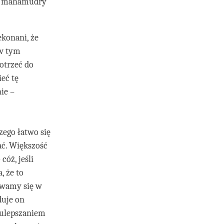
ia mahamudry
ekonani, że
 w tym
dotrzeć do
eć tę
ie –
czego łatwo się
ać. Większość
óż, jeśli
, że to
suwamy się w
duje on
 ulepszaniem