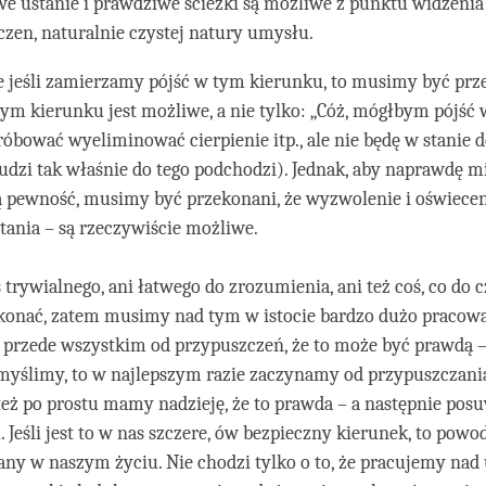
e ustanie i prawdziwe ścieżki są możliwe z punktu widzen
czen, naturalnie czystej natury umysłu.
że jeśli zamierzamy pójść w tym kierunku, to musimy być prz
tym kierunku jest możliwe, a nie tylko: „Cóż, mógłbym pójść
róbować wyeliminować cierpienie itp., ale nie będę w stanie 
ludzi tak właśnie do tego podchodzi). Jednak, aby naprawdę mi
 pewność, musimy być przekonani, że wyzwolenie i oświecen
ania – są rzeczywiście możliwe.
ś trywialnego, ani łatwego do zrozumienia, ani też coś, co do 
ekonać, zatem musimy nad tym w istocie bardzo dużo pracow
 przede wszystkim od przypuszczeń, że to może być prawdą – c
yślimy, to w najlepszym razie zaczynamy od przypuszczania
też po prostu mamy nadzieję, że to prawda – a następnie po
 Jeśli jest to w nas szczere, ów bezpieczny kierunek, to powo
ny w naszym życiu. Nie chodzi tylko o to, że pracujemy nad