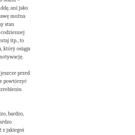
ddę, ani jako
stawę można
y stan
 codziennej
aj itp., to
, który osiąga
motywację.
jeszcze przed
ie powtórzyć
 zrobieniu
zo, bardzo,
ardzo
 z jakiegoś