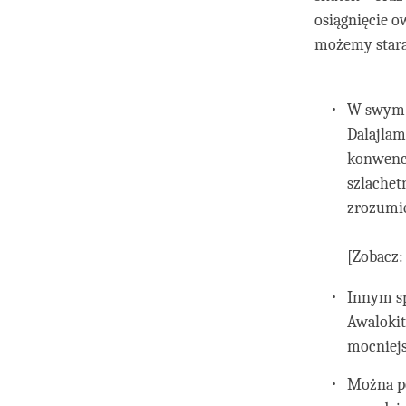
osiągnięcie o
możemy stara
W swym d
Dalajlam
konwencj
szlachet
zrozumie
[Zobacz
Innym sp
Awalokit
mocniejs
Można po