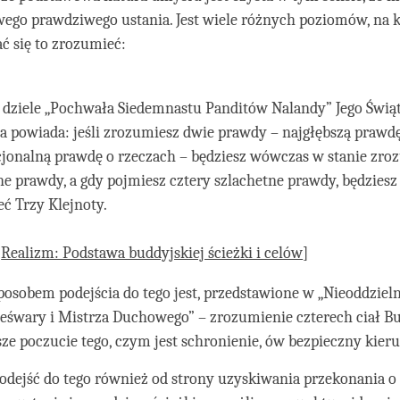
wego prawdziwego ustania. Jest wiele różnych poziomów, na 
ć się to zrozumieć:
ziele „Pochwała Siedemnastu Panditów Nalandy” Jego Świą
a powiada: jeśli zrozumiesz dwie prawdy – najgłębszą prawdę
onalną prawdę o rzeczach – będziesz wówczas w stanie zro
ne prawdy, a gdy pojmiesz cztery szlachetne prawdy, będziesz
ć Trzy Klejnoty.
:
Realizm: Podstawa buddyjskiej ścieżki i celów
]
osobem podejścia do tego jest, przedstawione w „Nieoddziel
eśwary i Mistrza Duchowego” – zrozumienie czterech ciał B
ze poczucie tego, czym jest schronienie, ów bezpieczny kier
dejść do tego również od strony uzyskiwania przekonania o 