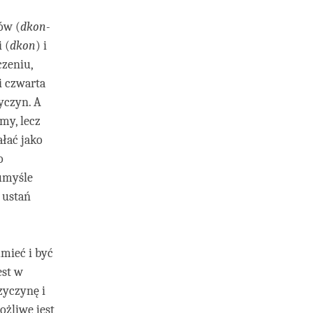
ów (
dkon-
 (
dkon
) i
czeniu,
i czwarta
yczyn. A
my, lecz
łać jako
o
umyśle
 ustań
umieć i być
est w
zyczynę i
ożliwe jest