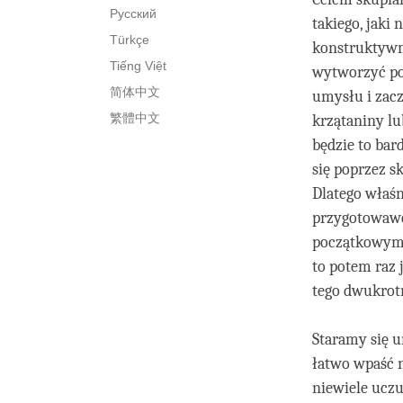
Русский
takiego, jaki
Türkçe
konstruktywny
Tiếng Việt
wytworzyć po
简体中文
umysłu i zac
繁體中文
krzątaniny lu
będzie to bar
się poprzez 
Dlatego właś
przygotowawcz
początkowymi
to potem raz 
tego dwukrot
Staramy się u
łatwo wpaść 
niewiele uczu