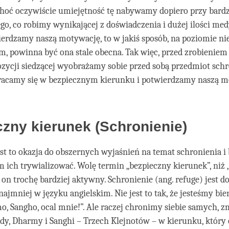
 choć oczywiście umiejętność tę nabywamy dopiero przy bard
go, co robimy wynikającej z doświadczenia i dużej ilości medy
erdzamy naszą motywację, to w jakiś sposób, na poziomie n
, powinna być ona stale obecna. Tak więc, przed zrobieniem
zycji siedzącej wyobrażamy sobie przed sobą przedmiot schr
racamy się w bezpiecznym kierunku i potwierdzamy naszą 
zny kierunek (Schronienie)
est to okazja do obszernych wyjaśnień na temat schronienia i b
 ich trywializować. Wolę termin „bezpieczny kierunek”, niż „
 on trochę bardziej aktywny. Schronienie (ang. refuge) jest 
ajmniej w języku angielskim. Nie jest to tak, że jesteśmy bier
, Sangho, ocal mnie!”. Ale raczej chronimy siebie samych, z
y, Dharmy i Sanghi – Trzech Klejnotów – w kierunku, który