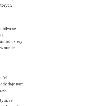
których
tobliwość
 i
zumieć cztery
 w stanie
ności
uddy daje nam
unek.
tym, że