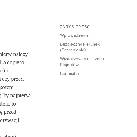
ZARYS TREŚCI
Wprowadzenie
Bezpieczny kierunek
(Schronienie)
jpierw należy
Wizualizowanie Trzech
, a dopiero
Klejnotów
u) i
Bodhicitta
i czy przed
 potem
ę, by najpierw
tcie, to
ję przed
otywacji.
o stanu –