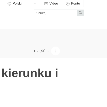
Video
Konto
Enter
Search
search
term
CZĘŚĆ 5
kierunku i