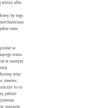
ę winni, albo
łowy, by tego
ę mechaniczna
ędzie nam
wyrobić w
szącego temu
eważ w naszym
simy
 Chcemy więc
e, zawsze,
kończyć to co
zy, jakimi
zynienia.
ę, intencję,