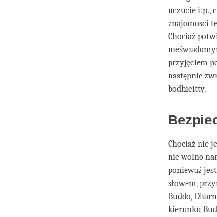
uczucie itp.,
znajomości te
Chociaż potwi
nieświadomym
przyjęciem po
następnie zw
bodhicitty.
Bezpiec
Chociaż nie j
nie wolno nam
ponieważ jest
słowem, przyn
Buddo, Dharmo
kierunku Budd