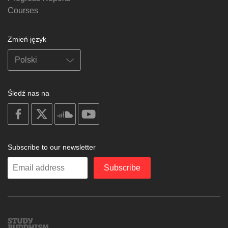
Courses
Zmień język
Śledź nas na
on
on
on
on
facebook
X
soundcloud
youtube
Subscribe to our newsletter
Enter
Subscribe
your
email
Study