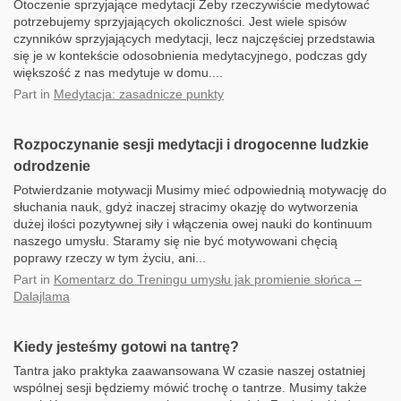
Otoczenie sprzyjające medytacji Żeby rzeczywiście medytować
potrzebujemy sprzyjających okoliczności. Jest wiele spisów
czynników sprzyjających medytacji, lecz najczęściej przedstawia
się je w kontekście odosobnienia medytacyjnego, podczas gdy
większość z nas medytuje w domu....
Part
in
Medytacja: zasadnicze punkty
Rozpoczynanie sesji medytacji i drogocenne ludzkie
odrodzenie
Potwierdzanie motywacji Musimy mieć odpowiednią motywację do
słuchania nauk, gdyż inaczej stracimy okazję do wytworzenia
dużej ilości pozytywnej siły i włączenia owej nauki do kontinuum
naszego umysłu. Staramy się nie być motywowani chęcią
poprawy rzeczy w tym życiu, ani...
Part
in
Komentarz do Treningu umysłu jak promienie słońca –
Dalajlama
Kiedy jesteśmy gotowi na tantrę?
Tantra jako praktyka zaawansowana W czasie naszej ostatniej
wspólnej sesji będziemy mówić trochę o tantrze. Musimy także