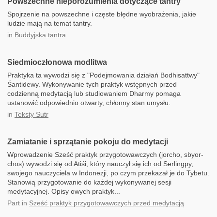
Powszechne nieporozumienia dotyczące tantry
Spojrzenie na powszechne i częste błędne wyobrażenia, jakie
ludzie mają na temat tantry.
in
Buddyjska tantra
Siedmioczłonowa modlitwa
Praktyka ta wywodzi się z "Podejmowania działań Bodhisattwy"
Śantidewy. Wykonywanie tych praktyk wstępnych przed
codzienną medytacją lub studiowaniem Dharmy pomaga
ustanowić odpowiednio otwarty, chłonny stan umysłu.
in
Teksty Sutr
Zamiatanie i sprzątanie pokoju do medytacji
Wprowadzenie Sześć praktyk przygotowawczych (jorcho, sbyor-
chos) wywodzi się od Atiśi, który nauczył się ich od Serlingpy,
swojego nauczyciela w Indonezji, po czym przekazał je do Tybetu.
Stanowią przygotowanie do każdej wykonywanej sesji
medytacyjnej. Opisy owych praktyk...
Part
in
Sześć praktyk przygotowawczych przed medytacją