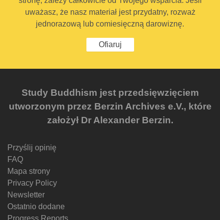
stronę, zależy całkowicie od Twojego wsparcia. Jeśli
uważasz, że nasz materiał jest przydatny, rozważ
jednorazową lub comiesięczną darowiznę.
Ofiaruj
Study Buddhism jest przedsięwzięciem
utworzonym przez Berzin Archives e.V., które
założył Dr Alexander Berzin.
Przyślij opinię
FAQ
Mapa strony
Privacy Policy
Newsletter
Ostatnio dodane
Progress Reports