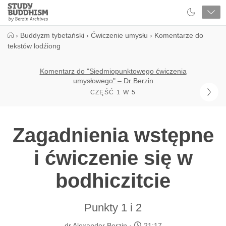
Close
Study
Buddhism
Home
›
Buddyzm tybetański
›
Ćwiczenie umysłu
›
Komentarze do
tekstów lodźiong
Komentarz do "Siedmiopunktowego ćwiczenia
umysłowego" – Dr Berzin
CZĘŚĆ 1 W 5
Zagadnienia wstępne
i ćwiczenie się w
bodhiczitcie
Punkty 1 i 2
dr Alexander Berzin
21:17