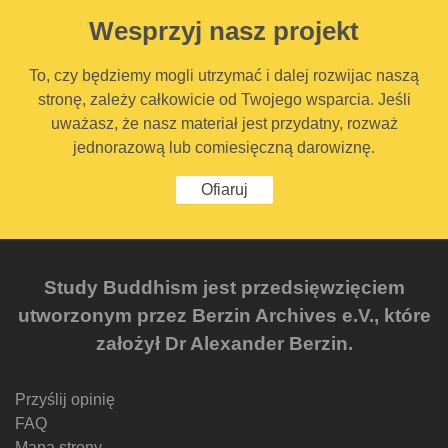
Wesprzyj nasz projekt
To, czy będziemy mogli utrzymać i dalej rozwijac naszą
stronę, zależy całkowicie od Twojego wsparcia. Jeśli
uważasz, że nasz materiał jest przydatny, rozważ
jednorazową lub comiesięczną darowiznę.
Ofiaruj
Study Buddhism jest przedsięwzięciem
utworzonym przez Berzin Archives e.V., które
założył Dr Alexander Berzin.
Przyślij opinię
FAQ
Mapa strony