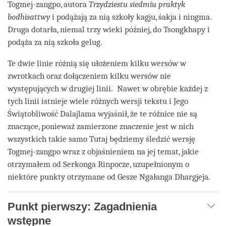
Togmej-zangpo, autora
Trzydziestu siedmiu praktyk
bodhisattwy
i podążają za nią szkoły kagju, śakja i ningma.
Druga dotarła, niemal trzy wieki później, do Tsongkhapy i
podąża za nią szkoła gelug.
Te dwie linie różnią się ułożeniem kilku wersów w
zwrotkach oraz dołączeniem kilku wersów nie
występujących w drugiej linii. Nawet w obrębie każdej z
tych linii istnieje wiele różnych wersji tekstu i Jego
Świątobliwość Dalajlama wyjaśnił, że te różnice nie są
znaczące, ponieważ zamierzone znaczenie jest w nich
wszystkich takie samo Tutaj będziemy śledzić wersję
Togmej-zangpo wraz z objaśnieniem na jej temat, jakie
otrzymałem od Serkonga Rinpocze, uzupełnionym o
niektóre punkty otrzymane od Gesze Ngałanga Dhargjeja.
Punkt pierwszy:
Zagadnienia
wstępne