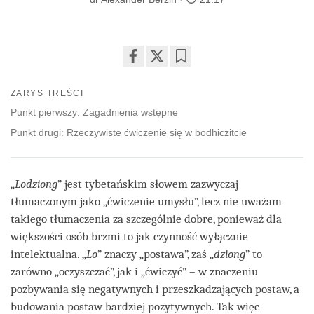
Share
Bookmark
on
ZARYS TREŚCI
facebook
Punkt pierwszy: Zagadnienia wstępne
Punkt drugi: Rzeczywiste ćwiczenie się w bodhiczitcie
„
Lodziong
” jest tybetańskim słowem zazwyczaj
tłumaczonym jako „ćwiczenie umysłu”, lecz nie uważam
takiego tłumaczenia za szczególnie dobre, ponieważ dla
większości osób brzmi to jak czynność wyłącznie
intelektualna. „
Lo
” znaczy „postawa”, zaś „
dziong
” to
zarówno „oczyszczać”, jak i „ćwiczyć” – w znaczeniu
pozbywania się negatywnych i przeszkadzających postaw, a
budowania postaw bardziej pozytywnych. Tak więc