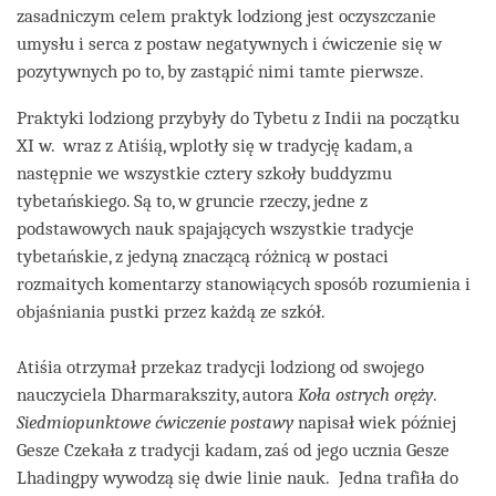
zasadniczym celem praktyk lodziong jest oczyszczanie
umysłu i serca z postaw negatywnych i ćwiczenie się w
pozytywnych po to, by zastąpić nimi tamte pierwsze.
Praktyki lodziong przybyły do Tybetu z Indii na początku
XI w. wraz z Atiśią, wplotły się w tradycję kadam, a
następnie we wszystkie cztery szkoły buddyzmu
tybetańskiego. Są to, w gruncie rzeczy, jedne z
podstawowych nauk spajających wszystkie tradycje
tybetańskie, z jedyną znaczącą różnicą w postaci
rozmaitych komentarzy stanowiących sposób rozumienia i
objaśniania pustki przez każdą ze szkół.
Atiśia otrzymał przekaz tradycji lodziong od swojego
nauczyciela Dharmarakszity, autora
Koła ostrych oręży
.
Siedmiopunktowe ćwiczenie postawy
napisał wiek później
Gesze Czekała z tradycji kadam, zaś od jego ucznia Gesze
Lhadingpy wywodzą się dwie linie nauk. Jedna trafiła do