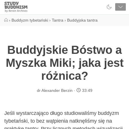
Close
Study
Buddhism
Home
›
Buddyzm tybetański
›
Tantra
›
Buddyjska tantra
Buddyjskie Bóstwo a
Myszka Miki; jaka jest
różnica?
dr Alexander Berzin
33:49
Jeśli wystarczająco długo studiowaliśmy buddyzm
tybetański, to bez wątpienia natknęliśmy się na
praktykę tantry. Przy licznych metodach wizualizacji