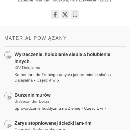
Share
Bookmark
on
facebook
MATERIAŁ POWIĄZANY
Wyrzeczenie, hołubienie siebie a hołubienie
innych
XIV Dalajlama
Komentarz do Treningu umysłu jak promienie słońca –
Dalajlama - Część 4 w 6
Burzenie murów
dr Alexander Berzin
Sprowadzanie buddyzmu na Ziemię - Część 1 w 7
Zarys stopniowanej ścieżki lam-rim
Censziab Serkong Rinpocze