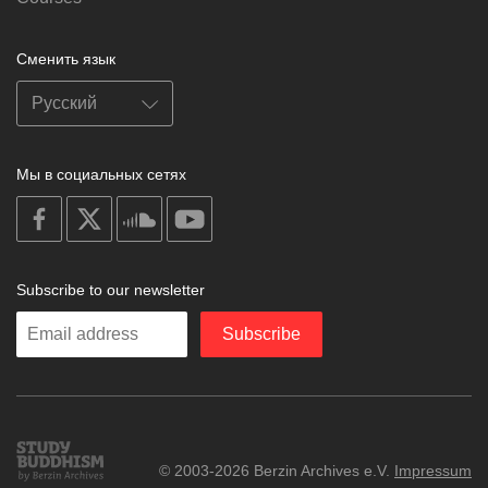
Сменить язык
Мы в социальных сетях
on
on
on
on
facebook
X
soundcloud
youtube
Subscribe to our newsletter
Enter
Subscribe
your
email
Study
© 2003-2026 Berzin Archives e.V.
Impressum
Buddhism