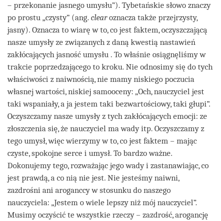
– przekonanie jasnego umysłu”). Tybetańskie słowo znaczy
po prostu „czysty” (ang.
clear
oznacza także przejrzysty,
jasny). Oznacza to wiarę w to, co jest faktem, oczyszczającą
nasze umysły ze związanych z daną kwestią nastawień
zakłócających jasność umysłu . To właśnie osiągnęliśmy w
trakcie poprzedzającego to kroku. Nie odnosimy się do tych
właściwości z naiwnością, nie mamy niskiego poczucia
własnej wartości, niskiej samooceny: „Och, nauczyciel jest
taki wspaniały, a ja jestem taki bezwartościowy, taki głupi”.
Oczyszczamy nasze umysły z tych zakłócających emocji: ze
złoszczenia się, że nauczyciel ma wady itp. Oczyszczamy z
tego umysł, więc wierzymy w to, co jest faktem – mając
czyste, spokojne serce i umysł. To bardzo ważne.
Dokonujemy tego, rozważając jego wady i zastanawiając, co
jest prawdą, a co nią nie jest. Nie jesteśmy naiwni,
zazdrośni ani aroganccy w stosunku do naszego
nauczyciela: „Jestem o wiele lepszy niż mój nauczyciel”.
Musimy oczyścić te wszystkie rzeczy – zazdrość, arogancję