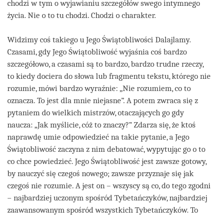
chodzi w tym o wyjawianiu szczegółów swego intymnego
życia. Nie o to tu chodzi. Chodzi o charakter.
Widzimy coś takiego u Jego Świątobliwości Dalajlamy.
Czasami, gdy Jego Świątobliwość wyjaśnia coś bardzo
szczegółowo, a czasami są to bardzo, bardzo trudne rzeczy,
to kiedy dociera do słowa lub fragmentu tekstu, którego nie
rozumie, mówi bardzo wyraźnie: „Nie rozumiem, co to
oznacza. To jest dla mnie niejasne”. A potem zwraca się z
pytaniem do wielkich mistrzów, otaczających go gdy
naucza: „Jak myślicie, cóż to znaczy?” Zdarza się, że ktoś
naprawdę umie odpowiedzieć na takie pytanie, a Jego
Świątobliwość zaczyna z nim debatować, wypytując go o to
co chce powiedzieć. Jego Świątobliwość jest zawsze gotowy,
by nauczyć się czegoś nowego; zawsze przyznaje się jak
czegoś nie rozumie. A jest on – wszyscy są co, do tego zgodni
– najbardziej uczonym spośród Tybetańczyków, najbardziej
zaawansowanym spośród wszystkich Tybetańczyków. To