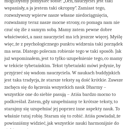
moglibyśmy pomyśleć sobie: „Och, nauczyciel jest taki
wspaniały, a ja jestem taki okropny”. Zamiast tego,
rozważywszy wpierw nasze własne niedociągnięcia,
rozważamy teraz nasze mocne strony, co pomaga nam nie
czuć się źle z samym sobą. Mamy zatem pewne dobre
właściwości, a nasz nauczyciel ma ich jeszcze więcej. Myślę
więc, że z psychologicznego punktu widzenia taki porządek
ma sens. Dlatego polecam robienie tego w taki sposób. Jak
już wspominałem, jest to tylko uzupełnienie tego, co mamy
w tekście tybetańskim. Tekst tybetański mówi jedynie, by
przyjrzeć się wadom nauczyciela. W naukach buddyjskich
jest taka tradycja, że starsze teksty są dość krótkie. Zawsze
zachęca się do łączenia wszystkich nauk Dharmy –
wszystkie one do siebie pasują – Atiśa bardzo mocno to
podkreślał. Zatem, gdy uzupełniamy te krótsze teksty, to
starajmy się uzupełniać jej poprzez inne aspekty nauk. To
właśnie tutaj robię. Staram się to robić. Atiśa powiadał, że
powinniśmy widzieć, jak wszystkie nauki harmonijnie do