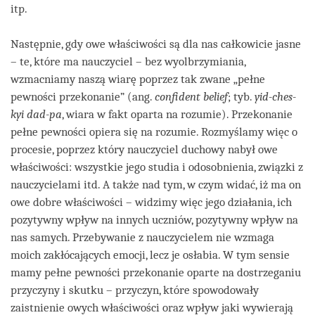
itp.
Następnie, gdy owe właściwości są dla nas całkowicie jasne
– te, które ma nauczyciel – bez wyolbrzymiania,
wzmacniamy naszą wiarę poprzez tak zwane „pełne
pewności przekonanie” (ang.
confident belief
; tyb.
yid-ches-
kyi dad-pa
, wiara w fakt oparta na rozumie). Przekonanie
pełne pewności opiera się na rozumie. Rozmyślamy więc o
procesie, poprzez który nauczyciel duchowy nabył owe
właściwości: wszystkie jego studia i odosobnienia, związki z
nauczycielami itd. A także nad tym, w czym widać, iż ma on
owe dobre właściwości – widzimy więc jego działania, ich
pozytywny wpływ na innych uczniów, pozytywny wpływ na
nas samych. Przebywanie z nauczycielem nie wzmaga
moich zakłócających emocji, lecz je osłabia. W tym sensie
mamy pełne pewności przekonanie oparte na dostrzeganiu
przyczyny i skutku – przyczyn, które spowodowały
zaistnienie owych właściwości oraz wpływ jaki wywierają