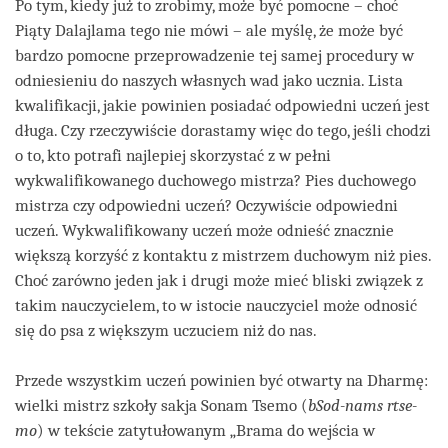
Po tym, kiedy już to zrobimy, może być pomocne – choć
Piąty Dalajlama tego nie mówi – ale myślę, że może być
bardzo pomocne przeprowadzenie tej samej procedury w
odniesieniu do naszych własnych wad jako ucznia. Lista
kwalifikacji, jakie powinien posiadać odpowiedni uczeń jest
długa. Czy rzeczywiście dorastamy więc do tego, jeśli chodzi
o to, kto potrafi najlepiej skorzystać z w pełni
wykwalifikowanego duchowego mistrza? Pies duchowego
mistrza czy odpowiedni uczeń? Oczywiście odpowiedni
uczeń. Wykwalifikowany uczeń może odnieść znacznie
większą korzyść z kontaktu z mistrzem duchowym niż pies.
Choć zarówno jeden jak i drugi może mieć bliski związek z
takim nauczycielem, to w istocie nauczyciel może odnosić
się do psa z większym uczuciem niż do nas.
Przede wszystkim uczeń powinien być otwarty na Dharmę:
wielki mistrz szkoły sakja Sonam Tsemo (
bSod-nams rtse-
mo
) w tekście zatytułowanym „Brama do wejścia w