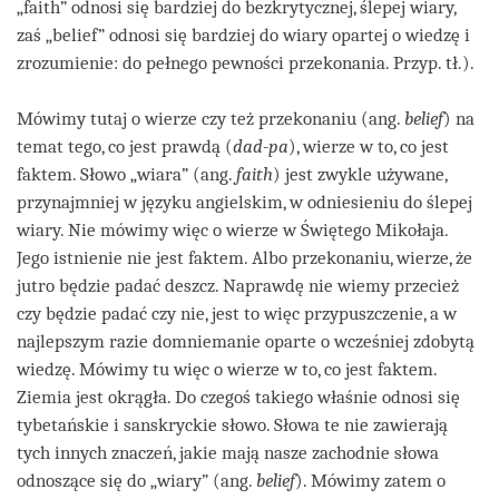
„faith” odnosi się bardziej do bezkrytycznej, ślepej wiary,
zaś „belief” odnosi się bardziej do wiary opartej o wiedzę i
zrozumienie: do pełnego pewności przekonania. Przyp. tł.).
Mówimy tutaj o wierze czy też przekonaniu (ang.
belief
) na
temat tego, co jest prawdą (
dad-pa
), wierze w to, co jest
faktem. Słowo „wiara” (ang.
faith
) jest zwykle używane,
przynajmniej w języku angielskim, w odniesieniu do ślepej
wiary. Nie mówimy więc o wierze w Świętego Mikołaja.
Jego istnienie nie jest faktem. Albo przekonaniu, wierze, że
jutro będzie padać deszcz. Naprawdę nie wiemy przecież
czy będzie padać czy nie, jest to więc przypuszczenie, a w
najlepszym razie domniemanie oparte o wcześniej zdobytą
wiedzę. Mówimy tu więc o wierze w to, co jest faktem.
Ziemia jest okrągła. Do czegoś takiego właśnie odnosi się
tybetańskie i sanskryckie słowo. Słowa te nie zawierają
tych innych znaczeń, jakie mają nasze zachodnie słowa
odnoszące się do „wiary” (ang.
belief
). Mówimy zatem o