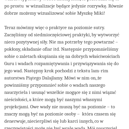
po prostu w wizualizacje będące jedynie rozrywkę. Równie
dobrze możemy wizualizować sobie Myszkę Miki!
Teraz mówimy więc o praktyce na poziomie sutry.
Zaczęliśmy od siedmioczęściowej praktyki, by wytworzyć
nieco pozytywnej siły. Nie ma potrzeby tego powtarzać –
pokłony, składanie ofiar itd. Następnie przypomnieliśmy
sobie o zaletach skupiania się na dobrych właściwościach
Guru i wadach rozpamiętywania i przywiązywania się do
jego wad. Następny krok pochodzi z tekstu lam-rim
autorstwa Piątego Dalajlamy. Mówi w nim on, że
powinniśmy przypomnieć sobie o wadach naszego
nauczyciela i usunąć wszelkie mogące się z nimi wiązać
nieścisłości, a które mogą być naszymi własnymi
projekcjami. Owe wady nie muszą być na poziomie – to
znaczy mogą być na poziomie osoby – która czasem się
denerwuje, niecierpliwi się lub karci innych, co w
rzeczywistości może nie być wcale wadą. Mój nauczyciel