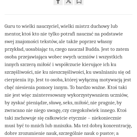
Share
Bookmark
on
facebook
Guru to wielki nauczyciel, wielki mistrz duchowy lub
mentor, ktoś kto nie tylko potrafi nauczać na podstawie
swej znajomości tekstów, ale także poprzez własny
przykład, uosabiając to, czego nauczał Budda. Jest to zatem
osoba przejawiająca wobec swych uczniów i wszystkich
innych szczerą miłość i współczucie kierujące ich ku
szczęśliwości, nie ku nieszczęśliwości, ku uwalnianiu się od
cierpienia itp. Jest to osoba, której wyłączną motywacją jest
chęć niesienia pomocy innym. To bardzo ważne. Ktoś taki
nie jest więc zainteresowany wykorzystywaniem uczniów,
by zyskać pieniądze, sławę, seks, miłość, nie pragnie, by
zwracano nie niego uwagę, czy czegokolwiek innego. Ktoś
taki zachowuje się całkowicie etycznie – niekoniecznie
musi być to mnich lub mniszka. Ma też dobrą koncentrację,
dobre zrozumienie nauk, szczególnie nauk o pustce; a