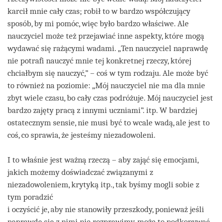
karcił mnie cały czas; robił to w bardzo współczujący
sposób, by mi pomóc, więc było bardzo właściwe. Ale
nauczyciel może też przejawiać inne aspekty, które mogą
wydawać się rażącymi wadami. „Ten nauczyciel naprawdę
nie potrafi nauczyć mnie tej konkretnej rzeczy, której
chciałbym się nauczyć,” – coś w tym rodzaju. Ale może być
to również na poziomie: „Mój nauczyciel nie ma dla mnie
zbyt wiele czasu, bo cały czas podróżuje. Mój nauczyciel jest
bardzo zajęty pracą z innymi uczniami”. itp. W bardziej
ostatecznym sensie, nie musi być to wcale wadą, ale jest to
coś, co sprawia, że jesteśmy niezadowoleni.
I to właśnie jest ważną rzeczą – aby zająć się emocjami,
jakich możemy doświadczać związanymi z
niezadowoleniem, krytyką itp., tak byśmy mogli sobie z
tym poradzić
i oczyścić je, aby nie stanowiły przeszkody, ponieważ jeśli
naprawdę się z nimi nie rozprawimy, może to podkopywać