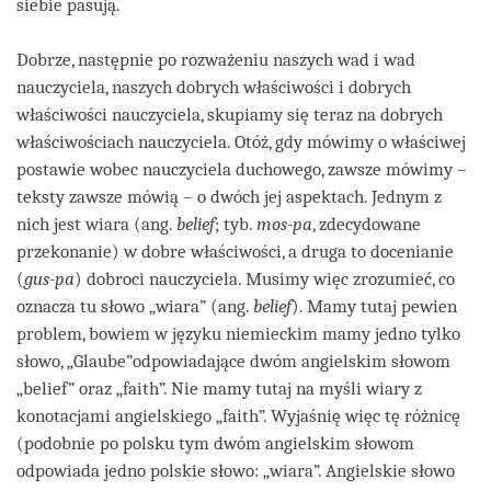
siebie pasują.
Dobrze, następnie po rozważeniu naszych wad i wad
nauczyciela, naszych dobrych właściwości i dobrych
właściwości nauczyciela, skupiamy się teraz na dobrych
właściwościach nauczyciela. Otóż, gdy mówimy o właściwej
postawie wobec nauczyciela duchowego, zawsze mówimy –
teksty zawsze mówią – o dwóch jej aspektach. Jednym z
nich jest wiara (ang.
belief
; tyb.
mos-pa
, zdecydowane
przekonanie) w dobre właściwości, a druga to docenianie
(
gus-pa
) dobroci nauczyciela. Musimy więc zrozumieć, co
oznacza tu słowo „wiara” (ang.
belief
). Mamy tutaj pewien
problem, bowiem w języku niemieckim mamy jedno tylko
słowo, „Glaube”odpowiadające dwóm angielskim słowom
„belief” oraz „faith”. Nie mamy tutaj na myśli wiary z
konotacjami angielskiego „faith”. Wyjaśnię więc tę różnicę
(podobnie po polsku tym dwóm angielskim słowom
odpowiada jedno polskie słowo: „wiara”. Angielskie słowo