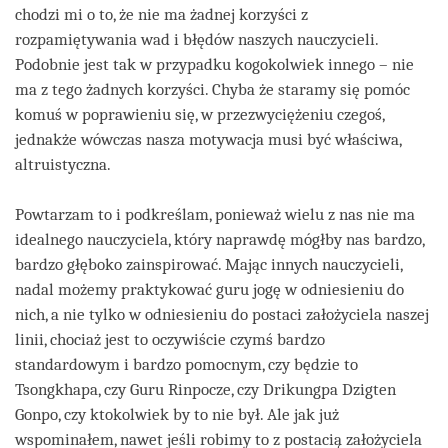
chodzi mi o to, że nie ma żadnej korzyści z
rozpamiętywania wad i błędów naszych nauczycieli.
Podobnie jest tak w przypadku kogokolwiek innego – nie
ma z tego żadnych korzyści. Chyba że staramy się pomóc
komuś w poprawieniu się, w przezwyciężeniu czegoś,
jednakże wówczas nasza motywacja musi być właściwa,
altruistyczna.
Powtarzam to i podkreślam, ponieważ wielu z nas nie ma
idealnego nauczyciela, który naprawdę mógłby nas bardzo,
bardzo głęboko zainspirować. Mając innych nauczycieli,
nadal możemy praktykować guru jogę w odniesieniu do
nich, a nie tylko w odniesieniu do postaci założyciela naszej
linii, chociaż jest to oczywiście czymś bardzo
standardowym i bardzo pomocnym, czy będzie to
Tsongkhapa, czy Guru Rinpocze, czy Drikungpa Dzigten
Gonpo, czy ktokolwiek by to nie był. Ale jak już
wspominałem, nawet jeśli robimy to z postacią założyciela