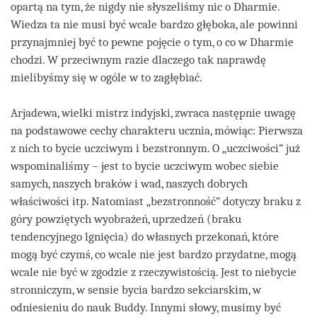
opartą na tym, że nigdy nie słyszeliśmy nic o Dharmie.
Wiedza ta nie musi być wcale bardzo głęboka, ale powinni
przynajmniej być to pewne pojęcie o tym, o co w Dharmie
chodzi. W przeciwnym razie dlaczego tak naprawdę
mielibyśmy się w ogóle w to zagłębiać.
Arjadewa, wielki mistrz indyjski, zwraca następnie uwagę
na podstawowe cechy charakteru ucznia, mówiąc: Pierwsza
z nich to bycie uczciwym i bezstronnym. O „uczciwości” już
wspominaliśmy – jest to bycie uczciwym wobec siebie
samych, naszych braków i wad, naszych dobrych
właściwości itp. Natomiast „bezstronność” dotyczy braku z
góry powziętych wyobrażeń, uprzedzeń (braku
tendencyjnego lgnięcia) do własnych przekonań, które
mogą być czymś, co wcale nie jest bardzo przydatne, mogą
wcale nie być w zgodzie z rzeczywistością. Jest to niebycie
stronniczym, w sensie bycia bardzo sekciarskim, w
odniesieniu do nauk Buddy. Innymi słowy, musimy być