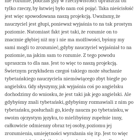
nie rozumie, podczas gdy w rzeczywistości upraszcza on
tylko rzeczy, by łatwiej było nam coś pojąć. Taka nieścisłość
jest więc spowodowana naszą projekcją. Uważamy, że
nauczyciel jest głupi, ponieważ wyjaśnia to na tak prostym
poziomie. Natomiast fakt jest taki, że rozumie on to
znacznie głębiej niż my i nie ma możliwości, byśmy my
sami mogli to zrozumieć, gdyby nauczyciel wyjaśniał to na
poziomie, na jakim sam to rozumie. Z tego powodu
upraszcza to dla nas. Jest to więc to naszą projekcją.
Świetnym przykładem czegoś takiego może słuchanie
tybetańskiego nauczyciela niemówiącego zbyt biegle po
angielsku. Gdy słyszymy, jak wyjaśnia coś po angielsku
dochodzimy do wniosku, że jest taki jak jego angielski. Ale
gdybyśmy znali tybetański, gdybyśmy rozmawiali z nim po
tybetańsku, posłuchali go, kiedy naucza po tybetańsku, w
swoim ojczystym języku, to mielibyśmy zupełnie inny,
całkowicie odmienny obraz tej osoby, poziomu jej
zrozumienia, umiejętności wyrażania się itp. Jest to więc