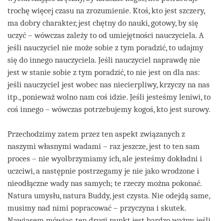
trochę więcej czasu na zrozumienie. Ktoś, kto jest szczery,
ma dobry charakter, jest chętny do nauki, gotowy, by się
uczyć – wówczas zależy to od umiejętności nauczyciela. A
jeśli nauczyciel nie może sobie z tym poradzić, to udajmy
się do innego nauczyciela. Jeśli nauczyciel naprawdę nie
jest w stanie sobie z tym poradzić, to nie jest on dla nas:
jeśli nauczyciel jest wobec nas niecierpliwy, krzyczy na nas
itp., ponieważ wolno nam coś idzie. Jeśli jesteśmy leniwi, to
coś innego – wówczas potrzebujemy kogoś, kto jest surowy.
Przechodzimy zatem przez ten aspekt związanych z
naszymi własnymi wadami – raz jeszcze, jest to ten sam
proces – nie wyolbrzymiamy ich, ale jesteśmy dokładni i
uczciwi, a następnie postrzegamy je nie jako wrodzone i
nieodłączne wady nas samych; te rzeczy można pokonać.
Natura umysłu, natura Buddy, jest czysta. Nie odejdą same,
musimy nad nimi popracować – przyczyna i skutek.
Nawiasem mówiąc, ten drugi punkt jest bardzo ważny, jeśli