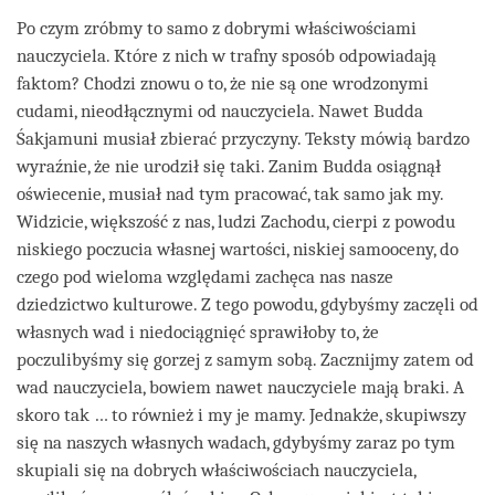
Po czym zróbmy to samo z dobrymi właściwościami
nauczyciela. Które z nich w trafny sposób odpowiadają
faktom? Chodzi znowu o to, że nie są one wrodzonymi
cudami, nieodłącznymi od nauczyciela. Nawet Budda
Śakjamuni musiał zbierać przyczyny. Teksty mówią bardzo
wyraźnie, że nie urodził się taki. Zanim Budda osiągnął
oświecenie, musiał nad tym pracować, tak samo jak my.
Widzicie, większość z nas, ludzi Zachodu, cierpi z powodu
niskiego poczucia własnej wartości, niskiej samooceny, do
czego pod wieloma względami zachęca nas nasze
dziedzictwo kulturowe. Z tego powodu, gdybyśmy zaczęli od
własnych wad i niedociągnięć sprawiłoby to, że
poczulibyśmy się gorzej z samym sobą. Zacznijmy zatem od
wad nauczyciela, bowiem nawet nauczyciele mają braki. A
skoro tak … to również i my je mamy. Jednakże, skupiwszy
się na naszych własnych wadach, gdybyśmy zaraz po tym
skupiali się na dobrych właściwościach nauczyciela,