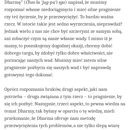
Dharmę”
(
Chos-la ’jug-pa’i sgo
) napisał, że musimy
rozpoznać własne niedociągnięcia i mieć silne pragnienie
czy też życzenie, by je przezwyciężyć. To bardzo ważna
rzecz. W istocie takie jest sedno wyrzeczenia, nieprawdaż?
Jednak wielu z nas nie chce być szczerymi ze samym sobą,
ani zobaczyć czym są nasze własne wady. I mimo iż je
mamy, to poszukujemy dogodnej okazji, chcemy dobić
dobrego targu, by zdobyć tylko dobre właściwości, nie
porzucając naszych wad. Musimy mieć zatem silne
pragnienie pozbycia się naszych wad i być naprawdę
gotowymi tego dokonać.
Oprócz rozpoznania braków, drugi aspekt, jaki nam
potrzeba – druga związana z tym rzecz – to pragnienie, by
się ich pozbyć. Następnie, trzeci aspekt, to pewna wiedza na
temat Dharmy, tak byśmy w oparciu o tę wiedzę, mieli
przekonanie, że Dharma oferuje nam metodę
przezwyciężenia tych problemów, a nie tylko ślepą wiarę