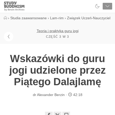
Close
Study
Buddhism
Home
›
Studia zaawansowane
›
Lam-rim
›
Związek Uczeń-Nauczyciel
Teoria i praktyka guru jogi
CZĘŚĆ 3 W 3
Wskazówki do guru
jogi udzielone przez
Piątego Dalajlamę
dr Alexander Berzin
42:18