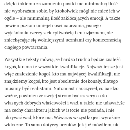
dzięki takiemu zrozumieniu pustki ma minimalną ilość –
nie wyobrażam sobie, by ktokolwiek mógł nie mieć ich w
ogóle – ale minimalną ilość zakłócających emocji. A także
pewien poziom umiejętności nauczania, jasnego
wyjaśniania rzeczy z cierpliwością i entuzjazmem, nie
zniechęcając się wolniejszymi uczniami czy koniecznością
ciągłego powtarzania.
Wszystkie teksty mówią, że bardzo trudno będzie znaleźć
kogoś, kto ma te wszystkie kwalifikacje. Najważniejsze jest
więc znalezienie kogoś, kto ma najwięcej kwalifikacji; nie
znajdziemy kogoś, kto jest absolutnie doskonały, dlatego
musimy być realistami. Natomiast nauczyciel, co bardzo
ważne, powinien ze swojej strony być szczery co do
własnych dobrych właściwości i wad, a także nie udawać, że
ma cechy charakteru jakich w istocie nie posiada, i nie
ukrywać wad, które ma. Wówczas wszystko jest wyraźnie
widoczne. To samo dotyczy uczniów. Jak już mówiłem, nie