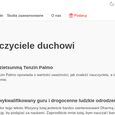
ki
Studia zaawansowane
O nas
Podaruj
zyciele duchowi
zietsunmą Tenzin Palmo
in Palmo opowiada o wartości uważności, jak znaleźć nauczyciela, a ta
zmie.
wykwalifikowany guru i drogocenne ludzkie odrodze
or tego tekstu Wszyscy tutaj jesteście bardzo zainteresowani Dharmą 
cję, by podążać za naukami. Zaprosiliście mnie tutaj, bym nauczał i bar