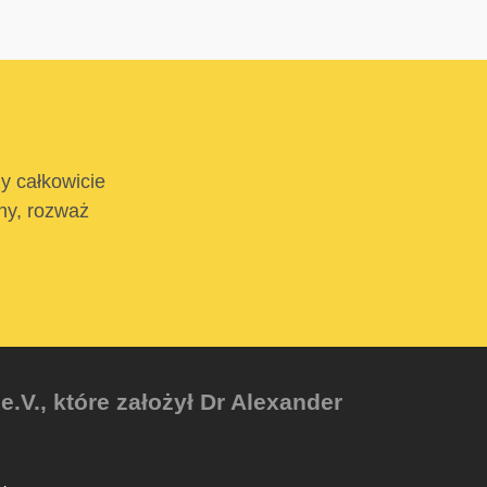
ży całkowicie
tny, rozważ
V., które założył Dr Alexander