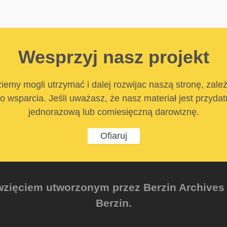
Wesprzyj nasz projekt
iemy mogli utrzymać i dalej rozwijac naszą stronę, zale
 wsparcia. Jeśli uważasz, że nasz materiał jest przyda
jednorazową lub comiesięczną darowiznę.
Ofiaruj
zięciem utworzonym przez Berzin Archives e.
Berzin.