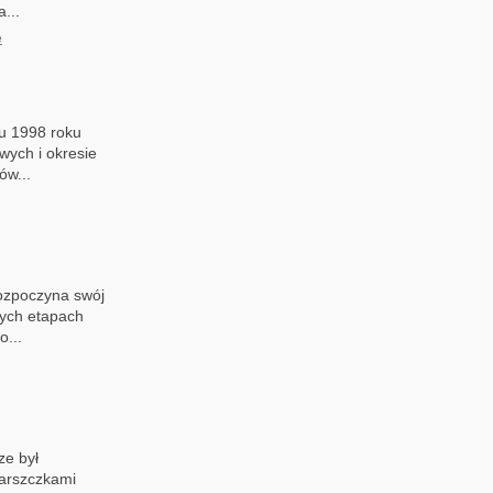
...
e
iu 1998 roku
ych i okresie
ów...
rozpoczyna swój
nych etapach
o...
e był
arszczkami