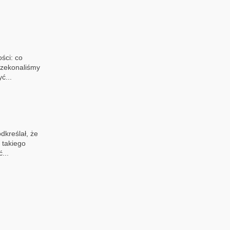
ści: co
rzekonaliśmy
ć...
kreślał, że
 takiego
...