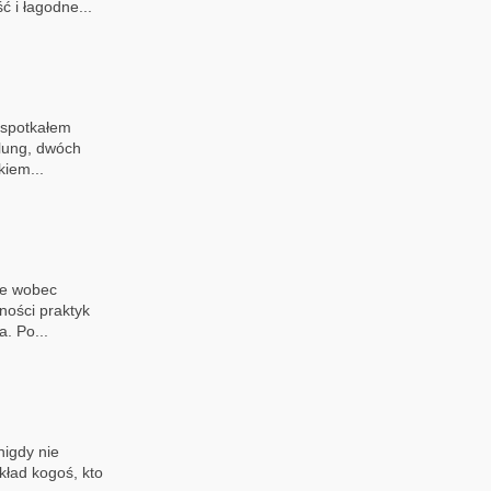
ć i łagodne...
 spotkałem
lung, dwóch
kiem...
ie wobec
ności praktyk
. Po...
igdy nie
kład kogoś, kto