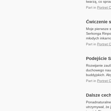
twarzą, co spra
Part
in
Portret 
Ćwiczenie 
Moje pierwsze s
Serkonga Rinpo
młodych inkarno
Part
in
Portret 
Podejście 
Rozwijanie zau
duchowego naucz
buddyjskich. Ab
Part
in
Portret 
Dalsze cec
Ponadnaturalne
utrzymywał, że 