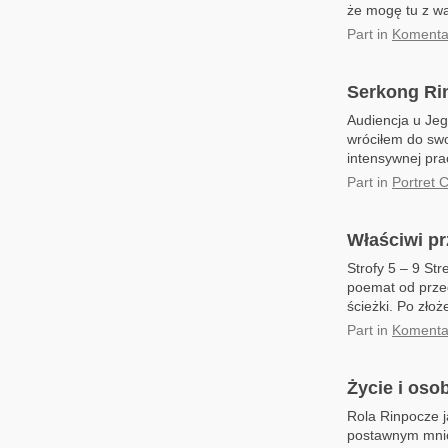
że mogę tu z wa
Part
in
Komentar
Serkong Ri
Audiencja u Jeg
wróciłem do sw
intensywnej pra
Part
in
Portret 
Właściwi pr
Strofy 5 – 9 St
poemat od prze
ścieżki. Po zło
Part
in
Komentar
Życie i os
Rola Rinpocze 
postawnym mnic