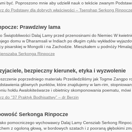
mi być. Poproszono mnie aby udzielił nauk o tekście zwanym Podstawa
z do Podstawy dla dobrych właściwości – Tsenshap Serkong Rinpocz
npocze: Prawdziwy lama
o Świątobliwości Dalaj Lamy przed przenosinami do Niemiec W kwietn
ojego domu w Dharamsali w Indiach po długim cyklu wykładów wyjazdow
cy pisarskiej w Mongolii i na Zachodzie. Mieszkałem u podnóży Himalaj
Cienszaba Serkonga Rinpocze
zyjaciele, bezpieczny kierunek, etyka i wyzwolenie
reszczenie poprzedniego materiału Prześledziliśmy jak Togme Zangpo 
dstawienia głównych punktów, które znajdujemy w lam-rim, stopniowa
żeniu hołdu Awalokiteśwarze i obietnicy skomponowania poematu, mówi 
z do “37 Praktyk Bodhisattwy” – dr Berzin
obowość Serkonga Rinpocze
jako pomocniczego wychowawcy Dalaj Lamy Censziab Serkong Rinpocz
hem z ogoloną głową, w bordowych szatach i z pooraną głębokimi zm