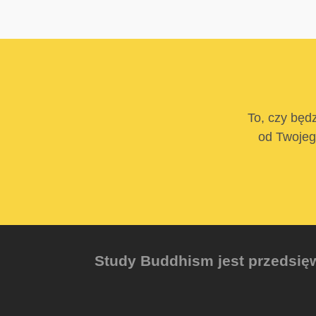
To, czy będz
od Twojego
Study Buddhism jest przedsięw