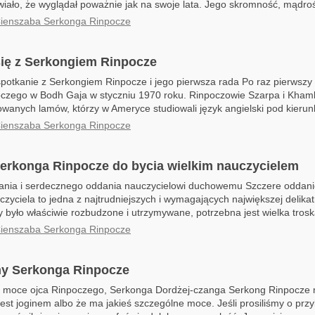
wiało, że wyglądał poważnie jak na swoje lata. Jego skromność, mądroś
Cienszaba Serkonga Rinpocze
się z Serkongiem Rinpocze
potkanie z Serkongiem Rinpocze i jego pierwsza rada Po raz pierwszy
czego w Bodh Gaja w styczniu 1970 roku. Rinpoczowie Szarpa i Kham
wanych lamów, którzy w Ameryce studiowali język angielski pod kierun
Cienszaba Serkonga Rinpocze
Serkonga Rinpocze do bycia wielkim nauczycielem
fania i serdecznego oddania nauczycielowi duchowemu Szczere oddan
yciela to jedna z najtrudniejszych i wymagających największej delikat
y było właściwie rozbudzone i utrzymywane, potrzebna jest wielka troska
Cienszaba Serkonga Rinpocze
hy Serkonga Rinpocze
 moce ojca Rinpoczego, Serkonga Dordżej-czanga Serkong Rinpocze n
jest joginem albo że ma jakieś szczególne moce. Jeśli prosiliśmy o przy