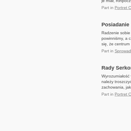
je miał, Rinpocz
Part
in
Portret 
Posiadanie
Radzenie sobie 
powinniśmy, a c
się, że centrum
Part
in
Sprowad
Rady Serko
Wyrozumiałość 
należy troszczy
zachowania, jaki
Part
in
Portret 