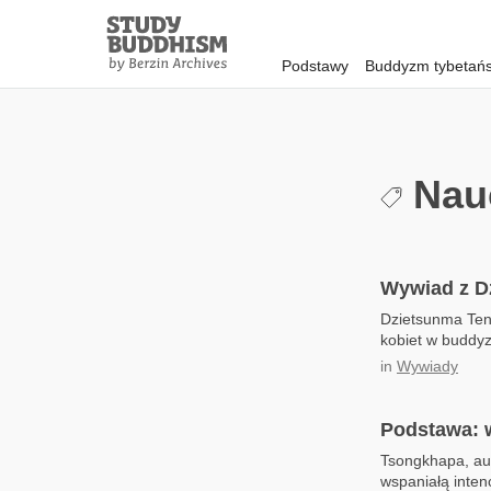
Close
Study
Buddhism
Podstawy
Buddyzm tybetańs
Home
Nauc
Wywiad z D
Dzietsunma Tenz
kobiet w buddy
in
Wywiady
Podstawa: 
Tsongkhapa, aut
wspaniałą inten