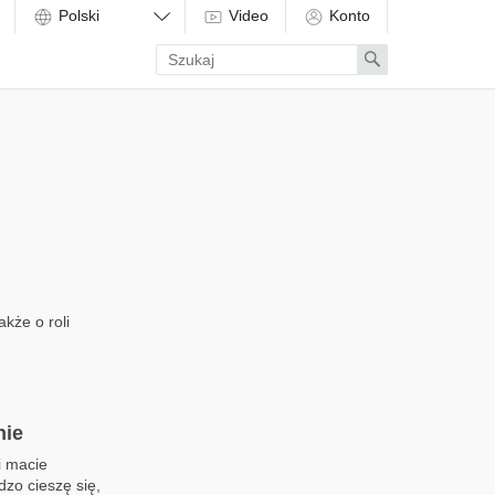
Video
Konto
Enter
Search
search
term
kże o roli
nie
i macie
dzo cieszę się,