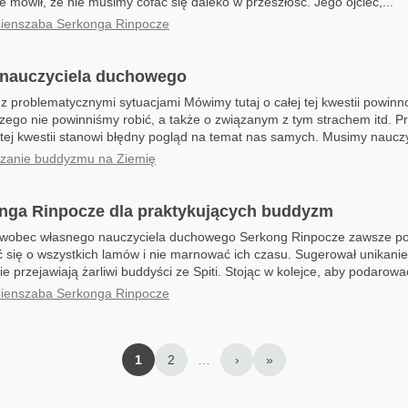
e mówił, że nie musimy cofać się daleko w przeszłość. Jego ojciec,...
Cienszaba Serkonga Rinpocze
 nauczyciela duchowego
z problematycznymi sytuacjami Mówimy tutaj o całej tej kwestii powinno
zego nie powinniśmy robić, a także o związanym z tym strachem itd. P
 tej kwestii stanowi błędny pogląd na temat nas samych. Musimy nauczy
zanie buddyzmu na Ziemię
nga Rinpocze dla praktykujących buddyzm
wobec własnego nauczyciela duchowego Serkong Rinpocze zawsze pod
ć się o wszystkich lamów i nie marnować ich czasu. Sugerował unikanie
e przejawiają żarliwi buddyści ze Spiti. Stojąc w kolejce, aby podarować
Cienszaba Serkonga Rinpocze
1
2
…
›
»