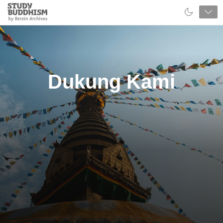
Close
Study
Buddhism
Home
Dukung Kami