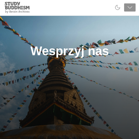
Close
Study
Buddhism
Home
Wesprzyj nas