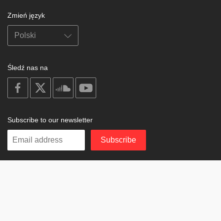
Zmień język
Śledź nas na
on
on
on
on
facebook
X
soundcloud
youtube
Subscribe to our newsletter
Enter
Subscribe
your
email
Study
© 2003-2026 Berzin Archives e.V.
Impressum
Buddhism
Home