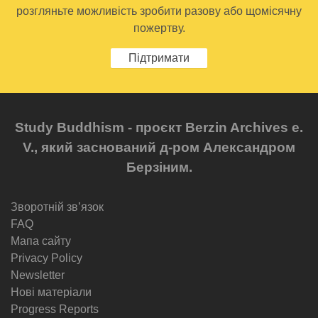
розгляньте можливість зробити разову або щомісячну
пожертву.
Підтримати
Study Buddhism - проєкт Berzin Archives e.
V., який заснований д-ром Александром
Берзіним.
Зворотній звʼязок
FAQ
Мапа сайту
Privacy Policy
Newsletter
Нові матеріали
Progress Reports