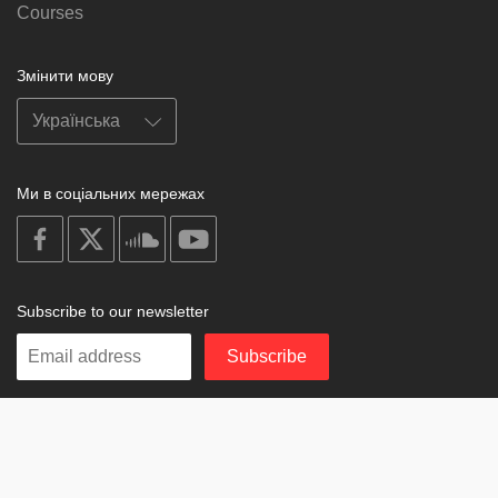
Courses
Змінити мову
Ми в соціальних мережах
on
on
on
on
facebook
X
soundcloud
youtube
Subscribe to our newsletter
Enter
Subscribe
your
email
Study
© 2003-2026 Berzin Archives e.V.
Impressum
Buddhism