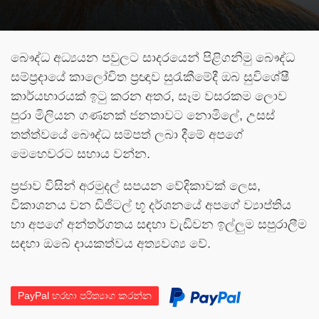
බෞද්ධ අධ්‍යයන පවුලට සාදරයෙන් පිළිගනිමු බෞද්ධ
සම්ප්‍රදායේ කාලෝචිත ප්‍රඥාව සුරැකීමේදී ඔබ සුවිශේෂී
කාර්යභාරයක් ඉටු කරන අතර, සෑම වසරකම ලොව
පුරා මිලියන ගණනක් ජනතාවට නොමිලේ, උසස්
තත්ත්වයේ බෞද්ධ සම්පත් ලබා දීමේ අපගේ
මෙහෙවරට සහාය වන්න.
ප්‍රජාව විසින් අරමුදල් සපයන වේදිකාවක් ලෙස,
විකාශනය වන ඩිජිටල් භූ දර්ශනයේ අපගේ ව්‍යාප්තිය
හා අපගේ අන්තර්ගතය සඳහා වැඩිවන ඉල්ලුම සපුරාලීම
සඳහා ඔබේ දායකත්වය අත්‍යවශ්‍ය වේ.
PayPal හරහා පරිත්‍යාග කරන්න