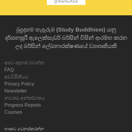
පුණ්‍යාධාරය
බුදුදහම හැදෑරුම (Study Buddhism) යනු
දර්ශනසූරී ඇලෙක්සැඩර් බර්සින් විසින් ආරම්භ කරන
ලද බර්සින් ලේඛනාරක්ෂණයේ ව්‍යාපෘතියකි
අපට අදහස් එවන්න
FAQ
අඩවිසිතියම
Privacy Policy
Newsletter
නවතම අන්තර්ගතය
Progress Reports
Courses
භාෂාව වෙනස්කරන්න