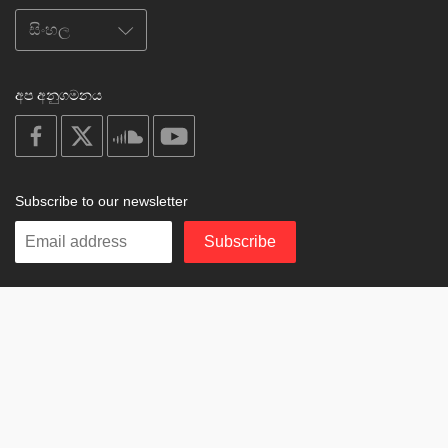
අප අනුගමනය
on
on
on
on
facebook
X
soundcloud
youtube
Subscribe to our newsletter
Enter
Subscribe
your
email
Study
© 2003-2026 Berzin Archives e.V.
Impressum
Buddhism
Home