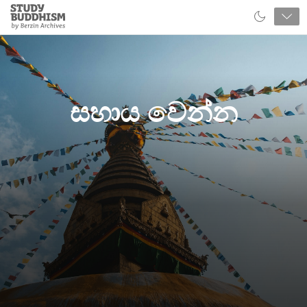
Close
Study
Buddhism
Home
සහාය වෙන්න