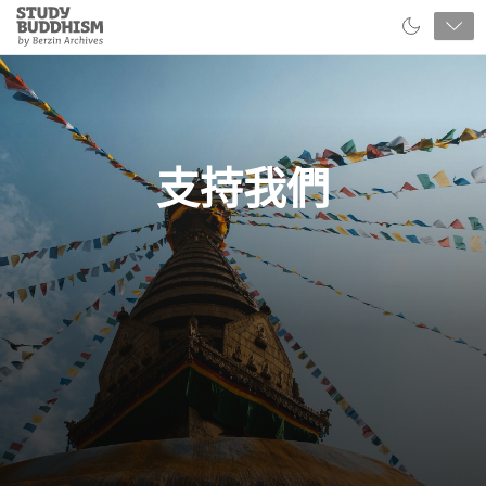
Close
Study
Buddhism
Home
支持我們